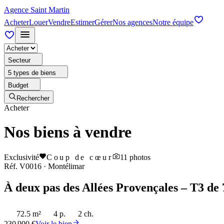
Agence Saint Martin
Acheter
Louer
Vendre
Estimer
Gérer
Nos agences
Notre équipe
Secteur
5 types de biens
Budget
Rechercher
Acheter
Nos biens à vendre
Exclusivité
Coup de cœur
11
photos
Réf.
V0016
·
Montélimar
À deux pas des Allées Provençales – T3 de 
72.5 m²
4 p.
2 ch.
230 900 €
Voir le bien