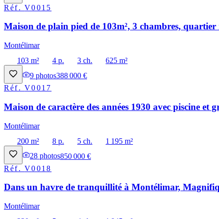
Réf.
V0015
Maison de plain pied de 103m², 3 chambres, quartier 
Montélimar
103 m²
4 p.
3 ch.
625 m²
9
photos
388 000 €
Réf.
V0017
Maison de caractère des années 1930 avec piscine et g
Montélimar
200 m²
8 p.
5 ch.
1 195 m²
28
photos
850 000 €
Réf.
V0018
Dans un havre de tranquillité à Montélimar, Magnifiq
Montélimar