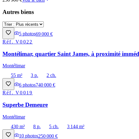
Autres biens
5
photos
69 000 €
Réf.
V0022
Montélimar, quartier Saint James, à proximité immédi
Montélimar
55 m²
3 p.
2 ch.
6
photos
740 000 €
Réf.
V0019
Superbe Demeure
Montélimar
430 m²
8 p.
5 ch.
3 144 m²
10
photos
250 000 €