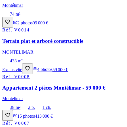
Montélimar
74 m²
2
photos
99 000 €
Réf.
V0014
Terrain plat et arboré constructible
MONTELIMAR
433 m²
Exclusivité
4
photos
59 000 €
Réf.
V0008
Appartement 2 pièces Montélimar - 59 000 €
Montélimar
38 m²
2 p.
1 ch.
15
photos
413 000 €
Réf.
V0007