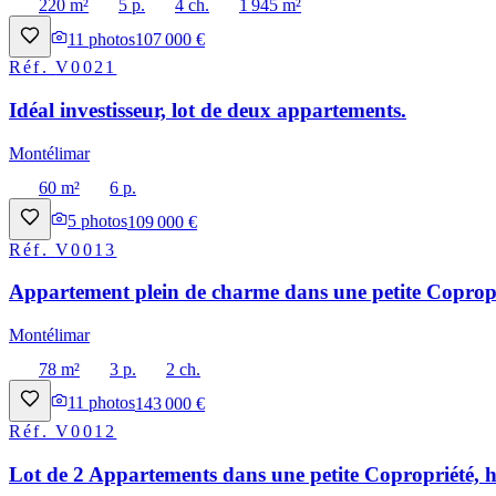
220 m²
5 p.
4 ch.
1 945 m²
11
photos
107 000 €
Réf.
V0021
Idéal investisseur, lot de deux appartements.
Montélimar
60 m²
6 p.
5
photos
109 000 €
Réf.
V0013
Appartement plein de charme dans une petite Copropri
Montélimar
78 m²
3 p.
2 ch.
11
photos
143 000 €
Réf.
V0012
Lot de 2 Appartements dans une petite Copropriété, h