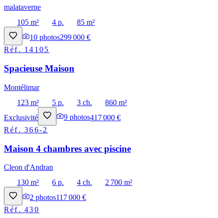
malataverne
105 m²
4 p.
85 m²
10
photos
299 000 €
Réf.
14105
Spacieuse Maison
Montélimar
123 m²
5 p.
3 ch.
860 m²
Exclusivité
9
photos
417 000 €
Réf.
366-2
Maison 4 chambres avec piscine
Cleon d'Andran
130 m²
6 p.
4 ch.
2 700 m²
2
photos
117 000 €
Réf.
430