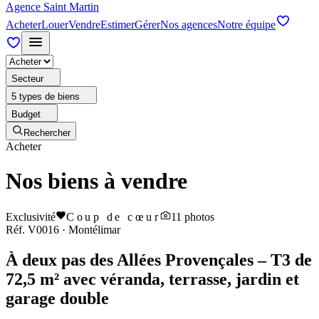
Agence Saint Martin
Acheter
Louer
Vendre
Estimer
Gérer
Nos agences
Notre équipe
Secteur
5 types de biens
Budget
Rechercher
Acheter
Nos biens à vendre
Exclusivité
Coup de cœur
11
photos
Réf.
V0016
·
Montélimar
À deux pas des Allées Provençales – T3 de
72,5 m² avec véranda, terrasse, jardin et
garage double