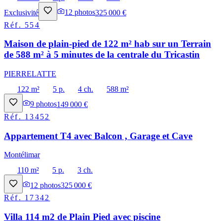
Exclusivité
12
photos
325 000 €
Réf.
554
Maison de plain-pied de 122 m² hab sur un Terrain
de 588 m² à 5 minutes de la centrale du Tricastin
PIERRELATTE
122 m²
5 p.
4 ch.
588 m²
9
photos
149 000 €
Réf.
13452
Appartement T4 avec Balcon , Garage et Cave
Montélimar
110 m²
5 p.
3 ch.
12
photos
325 000 €
Réf.
17342
Villa 114 m2 de Plain Pied avec piscine