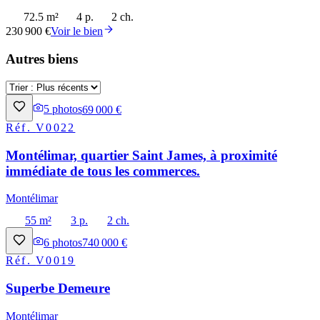
72.5 m²
4 p.
2 ch.
230 900 €
Voir le bien
Autres biens
5
photos
69 000 €
Réf.
V0022
Montélimar, quartier Saint James, à proximité
immédiate de tous les commerces.
Montélimar
55 m²
3 p.
2 ch.
6
photos
740 000 €
Réf.
V0019
Superbe Demeure
Montélimar