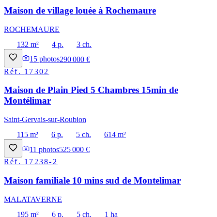
Maison de village louée à Rochemaure
ROCHEMAURE
132 m²
4 p.
3 ch.
15
photos
290 000 €
Réf.
17302
Maison de Plain Pied 5 Chambres 15min de
Montélimar
Saint-Gervais-sur-Roubion
115 m²
6 p.
5 ch.
614 m²
11
photos
525 000 €
Réf.
17238-2
Maison familiale 10 mins sud de Montelimar
MALATAVERNE
195 m²
6 p.
5 ch.
1 ha