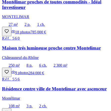
Montélimar proches de toutes commodités - Idéal
Investisseur
MONTELIMAR
27 m²
2 p.
1 ch.
18
photos
785 000 €
Réf.
560
Maison trés lumineuse proche centre Montelimar
Châteauneuf-du-Rhône
250 m²
8 p.
6 ch.
2 300 m²
9
photos
284 000 €
Réf.
556
Résidence centre ville de Montelimar avec ascenceur
Montélimar
108 m²
3 p.
2 ch.