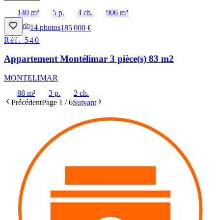
140 m²
5 p.
4 ch.
906 m²
14
photos
185 000 €
Réf.
540
Appartement Montélimar 3 pièce(s) 83 m2
MONTELIMAR
88 m²
3 p.
2 ch.
Précédent
Page
1
/
6
Suivant