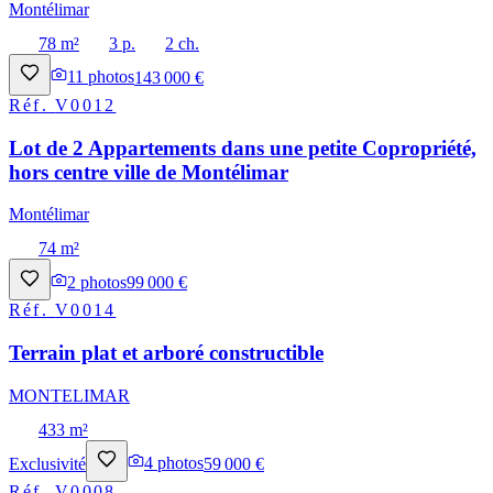
Montélimar
78 m²
3 p.
2 ch.
11
photos
143 000 €
Réf.
V0012
Lot de 2 Appartements dans une petite Copropriété,
hors centre ville de Montélimar
Montélimar
74 m²
2
photos
99 000 €
Réf.
V0014
Terrain plat et arboré constructible
MONTELIMAR
433 m²
Exclusivité
4
photos
59 000 €
Réf.
V0008