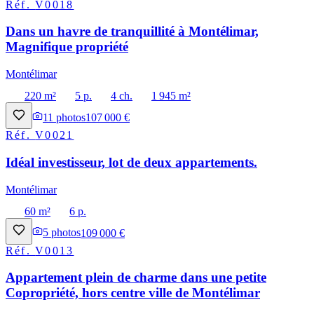
Réf.
V0018
Dans un havre de tranquillité à Montélimar,
Magnifique propriété
Montélimar
220 m²
5 p.
4 ch.
1 945 m²
11
photos
107 000 €
Réf.
V0021
Idéal investisseur, lot de deux appartements.
Montélimar
60 m²
6 p.
5
photos
109 000 €
Réf.
V0013
Appartement plein de charme dans une petite
Copropriété, hors centre ville de Montélimar