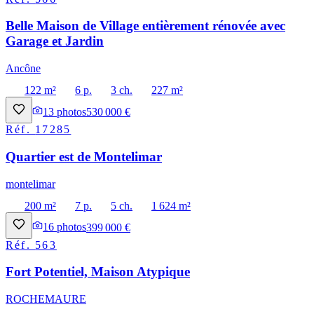
Belle Maison de Village entièrement rénovée avec
Garage et Jardin
Ancône
122 m²
6 p.
3 ch.
227 m²
13
photos
530 000 €
Réf.
17285
Quartier est de Montelimar
montelimar
200 m²
7 p.
5 ch.
1 624 m²
16
photos
399 000 €
Réf.
563
Fort Potentiel, Maison Atypique
ROCHEMAURE