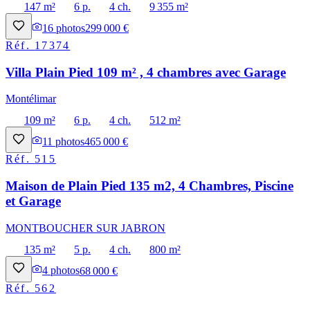
147 m²
6 p.
4 ch.
9 355 m²
16
photos
299 000 €
Réf.
17374
Villa Plain Pied 109 m² , 4 chambres avec Garage
Montélimar
109 m²
6 p.
4 ch.
512 m²
11
photos
465 000 €
Réf.
515
Maison de Plain Pied 135 m2, 4 Chambres, Piscine
et Garage
MONTBOUCHER SUR JABRON
135 m²
5 p.
4 ch.
800 m²
4
photos
68 000 €
Réf.
562