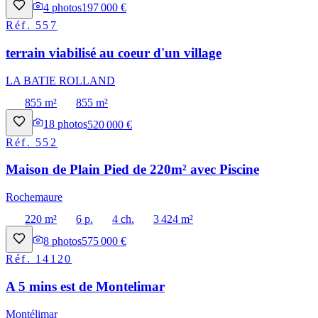
4
photos
197 000 €
Réf.
557
terrain viabilisé au coeur d'un village
LA BATIE ROLLAND
855 m²
855 m²
18
photos
520 000 €
Réf.
552
Maison de Plain Pied de 220m² avec Piscine
Rochemaure
220 m²
6 p.
4 ch.
3 424 m²
8
photos
575 000 €
Réf.
14120
A 5 mins est de Montelimar
Montélimar