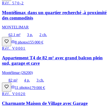
Réf.
570-2
Montélimar, dans un quartier recherché ,à proximité
des commodités
MONTELIMAR
62.1 m²
3 p.
2 ch.
8
photos
155 000 €
Réf.
V0001
Appartement T4 de 82 m² avec grand balcon plein
sud, garage et cave
Montélimar (26200)
82 m²
4 p.
3 ch.
11
photos
179 000 €
Réf.
V0020
Charmante Maison de Village avec Garage