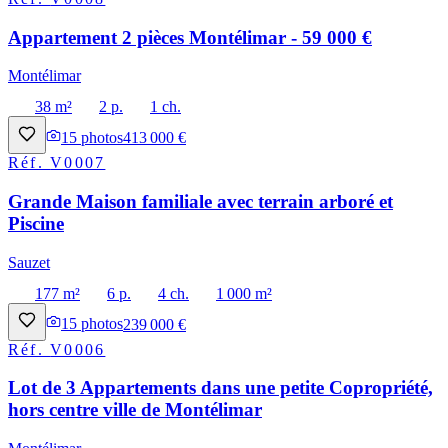
Appartement 2 pièces Montélimar - 59 000 €
Montélimar
38 m²
2 p.
1 ch.
15
photos
413 000 €
Réf.
V0007
Grande Maison familiale avec terrain arboré et
Piscine
Sauzet
177 m²
6 p.
4 ch.
1 000 m²
15
photos
239 000 €
Réf.
V0006
Lot de 3 Appartements dans une petite Copropriété,
hors centre ville de Montélimar