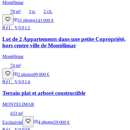
Montélimar
78 m²
3 p.
2 ch.
11
photos
143 000 €
Réf.
V0012
Lot de 2 Appartements dans une petite Copropriété,
hors centre ville de Montélimar
Montélimar
74 m²
2
photos
99 000 €
Réf.
V0014
Terrain plat et arboré constructible
MONTELIMAR
433 m²
Exclusivité
4
photos
59 000 €
Réf.
V0008