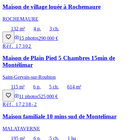
Maison de village louée à Rochemaure
ROCHEMAURE
132 m²
4 p.
3 ch.
15
photos
290 000 €
Réf.
17302
Maison de Plain Pied 5 Chambres 15min de
Montélimar
Saint-Gervais-sur-Roubion
115 m²
6 p.
5 ch.
614 m²
11
photos
525 000 €
Réf.
17238-2
Maison familiale 10 mins sud de Montelimar
MALATAVERNE
195 m²
6 p.
5 ch.
1 ha