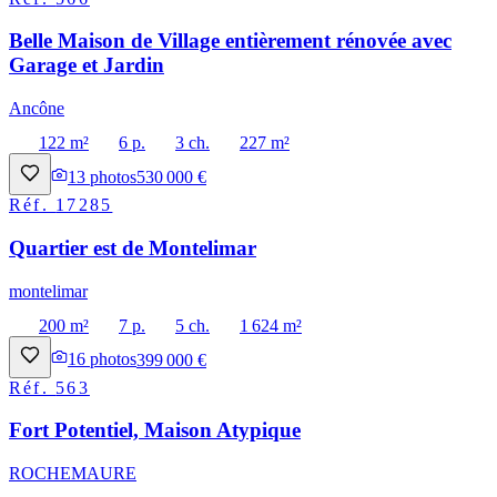
Belle Maison de Village entièrement rénovée avec
Garage et Jardin
Ancône
122 m²
6 p.
3 ch.
227 m²
13
photos
530 000 €
Réf.
17285
Quartier est de Montelimar
montelimar
200 m²
7 p.
5 ch.
1 624 m²
16
photos
399 000 €
Réf.
563
Fort Potentiel, Maison Atypique
ROCHEMAURE