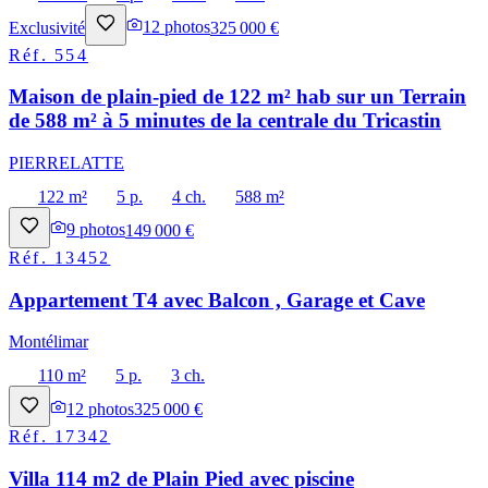
Exclusivité
12
photos
325 000 €
Réf.
554
Maison de plain-pied de 122 m² hab sur un Terrain
de 588 m² à 5 minutes de la centrale du Tricastin
PIERRELATTE
122 m²
5 p.
4 ch.
588 m²
9
photos
149 000 €
Réf.
13452
Appartement T4 avec Balcon , Garage et Cave
Montélimar
110 m²
5 p.
3 ch.
12
photos
325 000 €
Réf.
17342
Villa 114 m2 de Plain Pied avec piscine