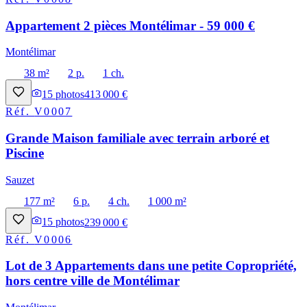
Appartement 2 pièces Montélimar - 59 000 €
Montélimar
38 m²
2 p.
1 ch.
15
photos
413 000 €
Réf.
V0007
Grande Maison familiale avec terrain arboré et
Piscine
Sauzet
177 m²
6 p.
4 ch.
1 000 m²
15
photos
239 000 €
Réf.
V0006
Lot de 3 Appartements dans une petite Copropriété,
hors centre ville de Montélimar