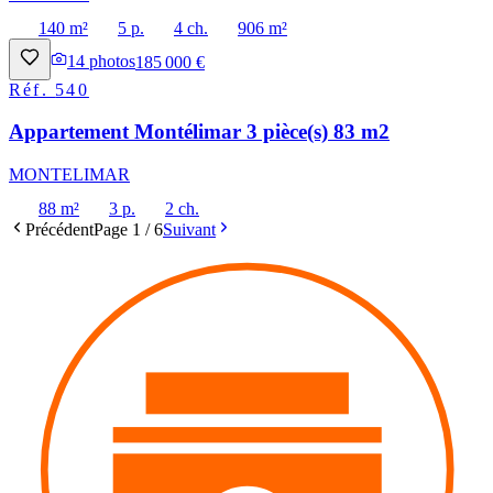
140 m²
5 p.
4 ch.
906 m²
14
photos
185 000 €
Réf.
540
Appartement Montélimar 3 pièce(s) 83 m2
MONTELIMAR
88 m²
3 p.
2 ch.
Précédent
Page
1
/
6
Suivant