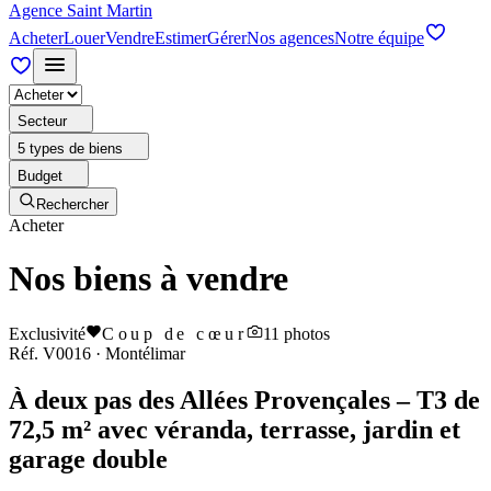
Agence Saint Martin
Acheter
Louer
Vendre
Estimer
Gérer
Nos agences
Notre équipe
Secteur
5 types de biens
Budget
Rechercher
Acheter
Nos biens à vendre
Exclusivité
Coup de cœur
11
photos
Réf.
V0016
·
Montélimar
À deux pas des Allées Provençales – T3 de
72,5 m² avec véranda, terrasse, jardin et
garage double