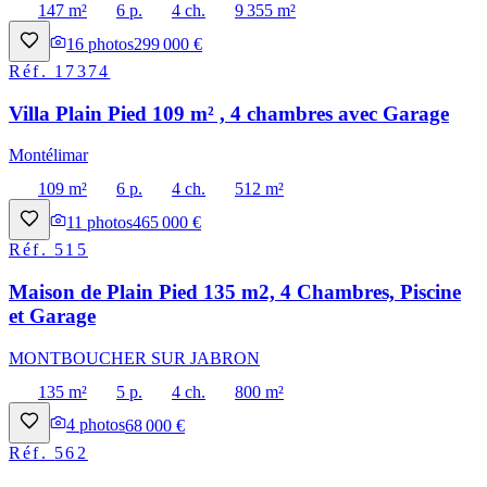
147 m²
6 p.
4 ch.
9 355 m²
16
photos
299 000 €
Réf.
17374
Villa Plain Pied 109 m² , 4 chambres avec Garage
Montélimar
109 m²
6 p.
4 ch.
512 m²
11
photos
465 000 €
Réf.
515
Maison de Plain Pied 135 m2, 4 Chambres, Piscine
et Garage
MONTBOUCHER SUR JABRON
135 m²
5 p.
4 ch.
800 m²
4
photos
68 000 €
Réf.
562