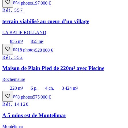
4
photos
197 000 €
Réf.
557
terrain viabilisé au coeur d'un village
LA BATIE ROLLAND
855 m²
855 m²
18
photos
520 000 €
Réf.
552
Maison de Plain Pied de 220m² avec Piscine
Rochemaure
220 m²
6 p.
4 ch.
3 424 m²
8
photos
575 000 €
Réf.
14120
A 5 mins est de Montelimar
Montélimar