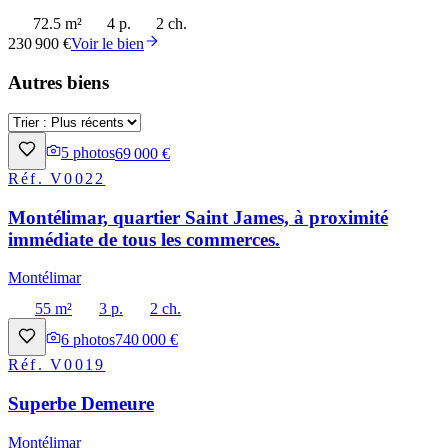
72.5 m²
4 p.
2 ch.
230 900 €
Voir le bien
Autres biens
5
photos
69 000 €
Réf.
V0022
Montélimar, quartier Saint James, à proximité
immédiate de tous les commerces.
Montélimar
55 m²
3 p.
2 ch.
6
photos
740 000 €
Réf.
V0019
Superbe Demeure
Montélimar