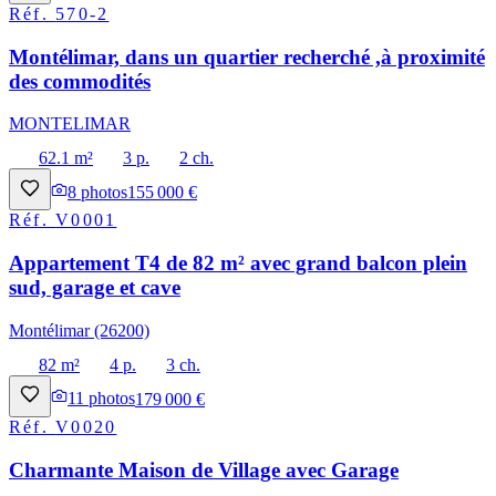
Réf.
570-2
Montélimar, dans un quartier recherché ,à proximité
des commodités
MONTELIMAR
62.1 m²
3 p.
2 ch.
8
photos
155 000 €
Réf.
V0001
Appartement T4 de 82 m² avec grand balcon plein
sud, garage et cave
Montélimar (26200)
82 m²
4 p.
3 ch.
11
photos
179 000 €
Réf.
V0020
Charmante Maison de Village avec Garage