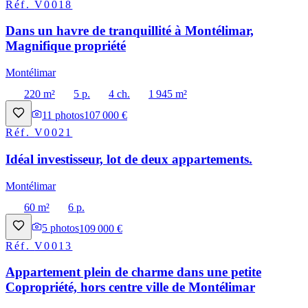
Réf.
V0018
Dans un havre de tranquillité à Montélimar,
Magnifique propriété
Montélimar
220 m²
5 p.
4 ch.
1 945 m²
11
photos
107 000 €
Réf.
V0021
Idéal investisseur, lot de deux appartements.
Montélimar
60 m²
6 p.
5
photos
109 000 €
Réf.
V0013
Appartement plein de charme dans une petite
Copropriété, hors centre ville de Montélimar