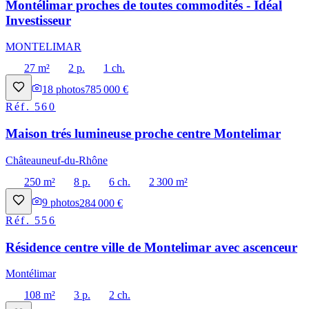
Montélimar proches de toutes commodités - Idéal
Investisseur
MONTELIMAR
27 m²
2 p.
1 ch.
18
photos
785 000 €
Réf.
560
Maison trés lumineuse proche centre Montelimar
Châteauneuf-du-Rhône
250 m²
8 p.
6 ch.
2 300 m²
9
photos
284 000 €
Réf.
556
Résidence centre ville de Montelimar avec ascenceur
Montélimar
108 m²
3 p.
2 ch.