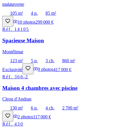
malataverne
105 m²
4 p.
85 m²
10
photos
299 000 €
Réf.
14105
Spacieuse Maison
Montélimar
123 m²
5 p.
3 ch.
860 m²
Exclusivité
9
photos
417 000 €
Réf.
366-2
Maison 4 chambres avec piscine
Cleon d'Andran
130 m²
6 p.
4 ch.
2 700 m²
2
photos
117 000 €
Réf.
430