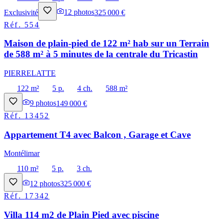
Exclusivité
12
photos
325 000 €
Réf.
554
Maison de plain-pied de 122 m² hab sur un Terrain
de 588 m² à 5 minutes de la centrale du Tricastin
PIERRELATTE
122 m²
5 p.
4 ch.
588 m²
9
photos
149 000 €
Réf.
13452
Appartement T4 avec Balcon , Garage et Cave
Montélimar
110 m²
5 p.
3 ch.
12
photos
325 000 €
Réf.
17342
Villa 114 m2 de Plain Pied avec piscine