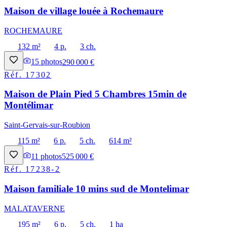
Maison de village louée à Rochemaure
ROCHEMAURE
132 m²
4 p.
3 ch.
15
photos
290 000 €
Réf.
17302
Maison de Plain Pied 5 Chambres 15min de
Montélimar
Saint-Gervais-sur-Roubion
115 m²
6 p.
5 ch.
614 m²
11
photos
525 000 €
Réf.
17238-2
Maison familiale 10 mins sud de Montelimar
MALATAVERNE
195 m²
6 p.
5 ch.
1 ha