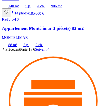
140 m²
5 p.
4 ch.
906 m²
14
photos
185 000 €
Réf.
540
Appartement Montélimar 3 pièce(s) 83 m2
MONTELIMAR
88 m²
3 p.
2 ch.
Précédent
Page
1
/
6
Suivant