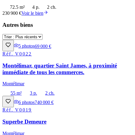
72.5 m²
4 p.
2 ch.
230 900 €
Voir le bien
Autres biens
5
photos
69 000 €
Réf.
V0022
Montélimar, quartier Saint James, à proximité
immédiate de tous les commerces.
Montélimar
55 m²
3 p.
2 ch.
6
photos
740 000 €
Réf.
V0019
Superbe Demeure
Montélimar