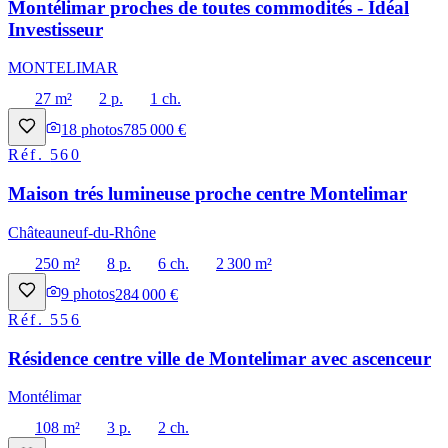
Montélimar proches de toutes commodités - Idéal
Investisseur
MONTELIMAR
27 m²
2 p.
1 ch.
18
photos
785 000 €
Réf.
560
Maison trés lumineuse proche centre Montelimar
Châteauneuf-du-Rhône
250 m²
8 p.
6 ch.
2 300 m²
9
photos
284 000 €
Réf.
556
Résidence centre ville de Montelimar avec ascenceur
Montélimar
108 m²
3 p.
2 ch.