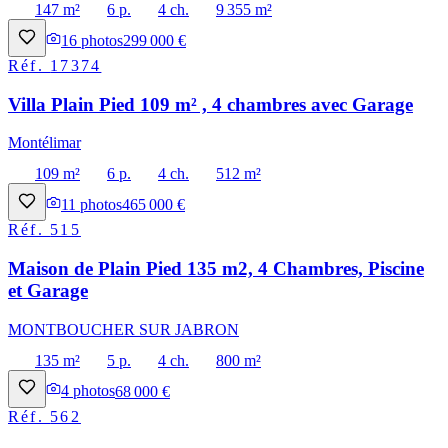
147 m²
6 p.
4 ch.
9 355 m²
16
photos
299 000 €
Réf.
17374
Villa Plain Pied 109 m² , 4 chambres avec Garage
Montélimar
109 m²
6 p.
4 ch.
512 m²
11
photos
465 000 €
Réf.
515
Maison de Plain Pied 135 m2, 4 Chambres, Piscine
et Garage
MONTBOUCHER SUR JABRON
135 m²
5 p.
4 ch.
800 m²
4
photos
68 000 €
Réf.
562