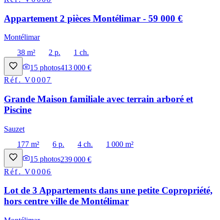
Appartement 2 pièces Montélimar - 59 000 €
Montélimar
38 m²
2 p.
1 ch.
15
photos
413 000 €
Réf.
V0007
Grande Maison familiale avec terrain arboré et
Piscine
Sauzet
177 m²
6 p.
4 ch.
1 000 m²
15
photos
239 000 €
Réf.
V0006
Lot de 3 Appartements dans une petite Copropriété,
hors centre ville de Montélimar