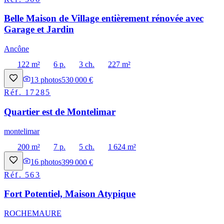
Belle Maison de Village entièrement rénovée avec
Garage et Jardin
Ancône
122 m²
6 p.
3 ch.
227 m²
13
photos
530 000 €
Réf.
17285
Quartier est de Montelimar
montelimar
200 m²
7 p.
5 ch.
1 624 m²
16
photos
399 000 €
Réf.
563
Fort Potentiel, Maison Atypique
ROCHEMAURE