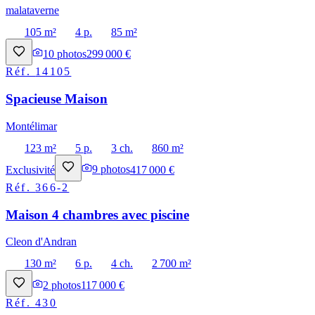
malataverne
105 m²
4 p.
85 m²
10
photos
299 000 €
Réf.
14105
Spacieuse Maison
Montélimar
123 m²
5 p.
3 ch.
860 m²
Exclusivité
9
photos
417 000 €
Réf.
366-2
Maison 4 chambres avec piscine
Cleon d'Andran
130 m²
6 p.
4 ch.
2 700 m²
2
photos
117 000 €
Réf.
430