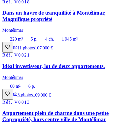
Réf.
V0018
Dans un havre de tranquillité à Montélimar,
Magnifique propriété
Montélimar
220 m²
5 p.
4 ch.
1 945 m²
11
photos
107 000 €
Réf.
V0021
Idéal investisseur, lot de deux appartements.
Montélimar
60 m²
6 p.
5
photos
109 000 €
Réf.
V0013
Appartement plein de charme dans une petite
Copropriété, hors centre ville de Montélimar