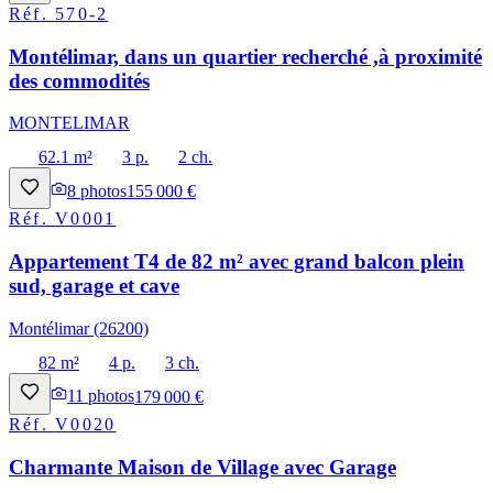
Réf.
570-2
Montélimar, dans un quartier recherché ,à proximité
des commodités
MONTELIMAR
62.1 m²
3 p.
2 ch.
8
photos
155 000 €
Réf.
V0001
Appartement T4 de 82 m² avec grand balcon plein
sud, garage et cave
Montélimar (26200)
82 m²
4 p.
3 ch.
11
photos
179 000 €
Réf.
V0020
Charmante Maison de Village avec Garage