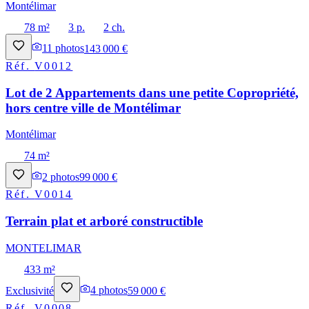
Montélimar
78 m²
3 p.
2 ch.
11
photos
143 000 €
Réf.
V0012
Lot de 2 Appartements dans une petite Copropriété,
hors centre ville de Montélimar
Montélimar
74 m²
2
photos
99 000 €
Réf.
V0014
Terrain plat et arboré constructible
MONTELIMAR
433 m²
Exclusivité
4
photos
59 000 €
Réf.
V0008