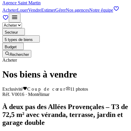
Agence Saint Martin
Acheter
Louer
Vendre
Estimer
Gérer
Nos agences
Notre équipe
Secteur
5 types de biens
Budget
Rechercher
Acheter
Nos biens à vendre
Exclusivité
Coup de cœur
11
photos
Réf.
V0016
·
Montélimar
À deux pas des Allées Provençales – T3 de
72,5 m² avec véranda, terrasse, jardin et
garage double