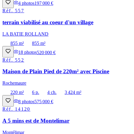
4
photos
197 000 €
Réf.
557
terrain viabilisé au coeur d'un village
LA BATIE ROLLAND
855 m²
855 m²
18
photos
520 000 €
Réf.
552
Maison de Plain Pied de 220m² avec Piscine
Rochemaure
220 m²
6 p.
4 ch.
3 424 m²
8
photos
575 000 €
Réf.
14120
A 5 mins est de Montelimar
Montélimar