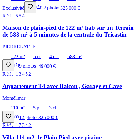
Exclusivité
12
photos
325 000 €
Réf.
554
Maison de plain-pied de 122 m² hab sur un Terrain
de 588 m² à 5 minutes de la centrale du Tricastin
PIERRELATTE
122 m²
5 p.
4 ch.
588 m²
9
photos
149 000 €
Réf.
13452
Appartement T4 avec Balcon , Garage et Cave
Montélimar
110 m²
5 p.
3 ch.
12
photos
325 000 €
Réf.
17342
Villa 114 m2 de Plain Pied avec piscine