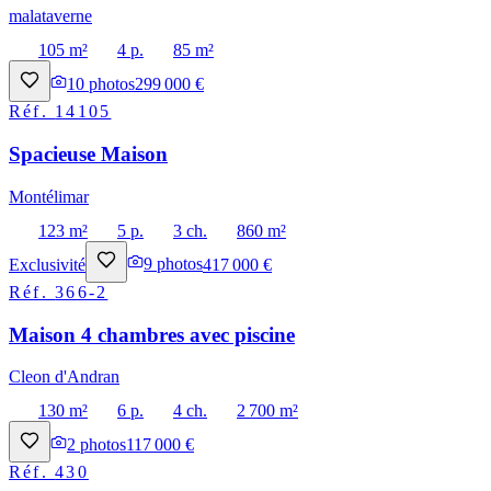
malataverne
105 m²
4 p.
85 m²
10
photos
299 000 €
Réf.
14105
Spacieuse Maison
Montélimar
123 m²
5 p.
3 ch.
860 m²
Exclusivité
9
photos
417 000 €
Réf.
366-2
Maison 4 chambres avec piscine
Cleon d'Andran
130 m²
6 p.
4 ch.
2 700 m²
2
photos
117 000 €
Réf.
430