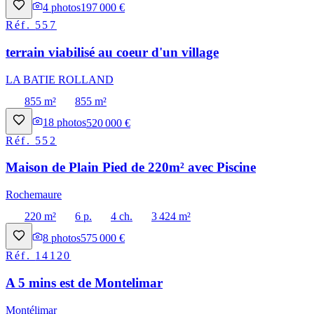
4
photos
197 000 €
Réf.
557
terrain viabilisé au coeur d'un village
LA BATIE ROLLAND
855 m²
855 m²
18
photos
520 000 €
Réf.
552
Maison de Plain Pied de 220m² avec Piscine
Rochemaure
220 m²
6 p.
4 ch.
3 424 m²
8
photos
575 000 €
Réf.
14120
A 5 mins est de Montelimar
Montélimar