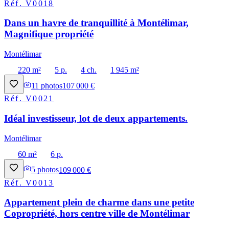
Réf.
V0018
Dans un havre de tranquillité à Montélimar,
Magnifique propriété
Montélimar
220 m²
5 p.
4 ch.
1 945 m²
11
photos
107 000 €
Réf.
V0021
Idéal investisseur, lot de deux appartements.
Montélimar
60 m²
6 p.
5
photos
109 000 €
Réf.
V0013
Appartement plein de charme dans une petite
Copropriété, hors centre ville de Montélimar