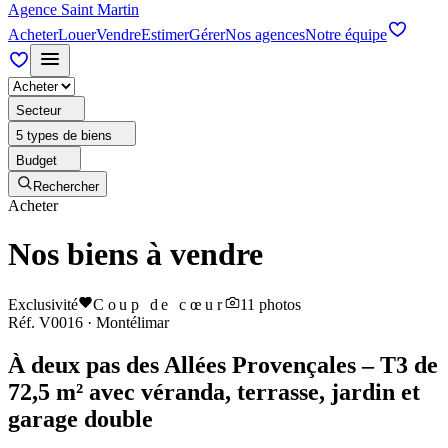
Agence Saint Martin
Acheter
Louer
Vendre
Estimer
Gérer
Nos agences
Notre équipe
Secteur
5 types de biens
Budget
Rechercher
Acheter
Nos biens à vendre
Exclusivité
Coup de cœur
11
photos
Réf.
V0016
·
Montélimar
À deux pas des Allées Provençales – T3 de
72,5 m² avec véranda, terrasse, jardin et
garage double