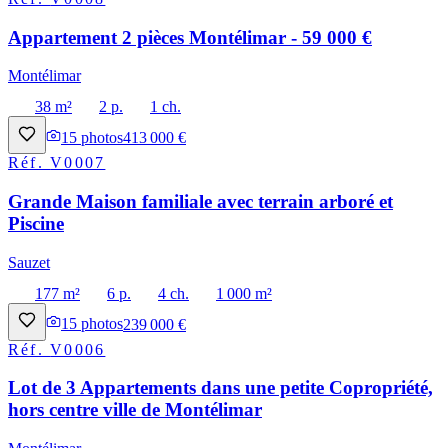
Appartement 2 pièces Montélimar - 59 000 €
Montélimar
38 m²
2 p.
1 ch.
15
photos
413 000 €
Réf.
V0007
Grande Maison familiale avec terrain arboré et
Piscine
Sauzet
177 m²
6 p.
4 ch.
1 000 m²
15
photos
239 000 €
Réf.
V0006
Lot de 3 Appartements dans une petite Copropriété,
hors centre ville de Montélimar