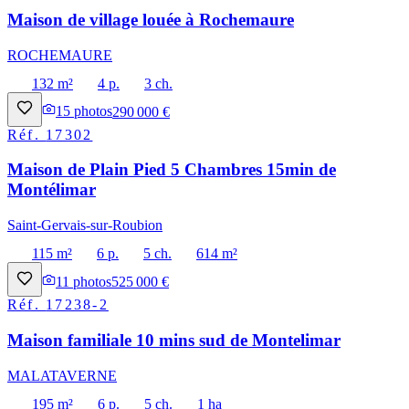
Maison de village louée à Rochemaure
ROCHEMAURE
132 m²
4 p.
3 ch.
15
photos
290 000 €
Réf.
17302
Maison de Plain Pied 5 Chambres 15min de
Montélimar
Saint-Gervais-sur-Roubion
115 m²
6 p.
5 ch.
614 m²
11
photos
525 000 €
Réf.
17238-2
Maison familiale 10 mins sud de Montelimar
MALATAVERNE
195 m²
6 p.
5 ch.
1 ha