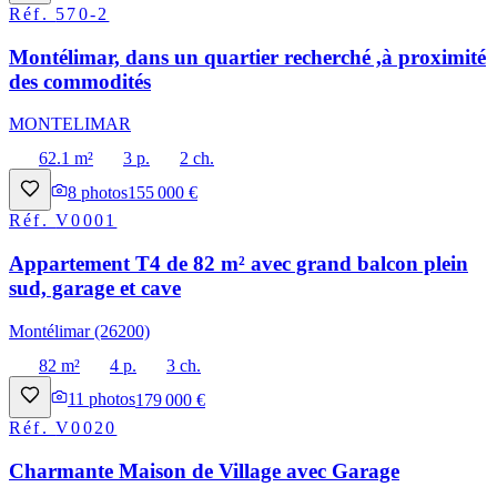
Réf.
570-2
Montélimar, dans un quartier recherché ,à proximité
des commodités
MONTELIMAR
62.1 m²
3 p.
2 ch.
8
photos
155 000 €
Réf.
V0001
Appartement T4 de 82 m² avec grand balcon plein
sud, garage et cave
Montélimar (26200)
82 m²
4 p.
3 ch.
11
photos
179 000 €
Réf.
V0020
Charmante Maison de Village avec Garage