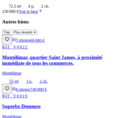
72.5 m²
4 p.
2 ch.
230 900 €
Voir le bien
Autres biens
5
photos
69 000 €
Réf.
V0022
Montélimar, quartier Saint James, à proximité
immédiate de tous les commerces.
Montélimar
55 m²
3 p.
2 ch.
6
photos
740 000 €
Réf.
V0019
Superbe Demeure
Montélimar