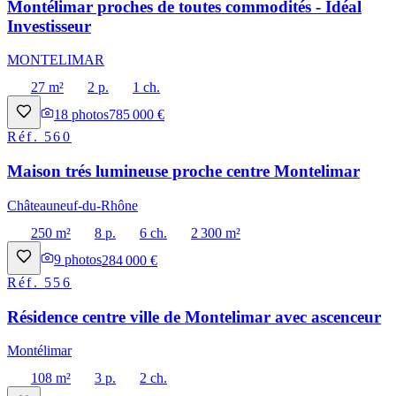
Montélimar proches de toutes commodités - Idéal
Investisseur
MONTELIMAR
27 m²
2 p.
1 ch.
18
photos
785 000 €
Réf.
560
Maison trés lumineuse proche centre Montelimar
Châteauneuf-du-Rhône
250 m²
8 p.
6 ch.
2 300 m²
9
photos
284 000 €
Réf.
556
Résidence centre ville de Montelimar avec ascenceur
Montélimar
108 m²
3 p.
2 ch.