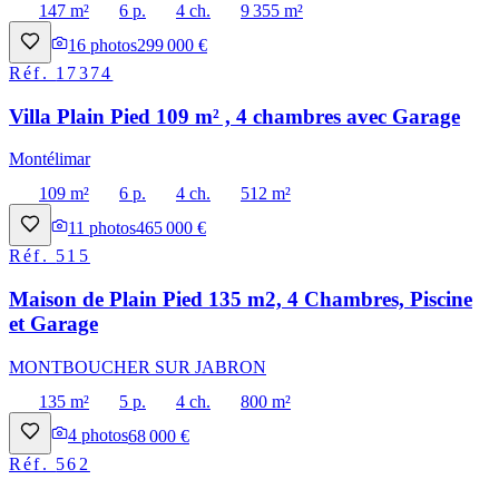
147 m²
6 p.
4 ch.
9 355 m²
16
photos
299 000 €
Réf.
17374
Villa Plain Pied 109 m² , 4 chambres avec Garage
Montélimar
109 m²
6 p.
4 ch.
512 m²
11
photos
465 000 €
Réf.
515
Maison de Plain Pied 135 m2, 4 Chambres, Piscine
et Garage
MONTBOUCHER SUR JABRON
135 m²
5 p.
4 ch.
800 m²
4
photos
68 000 €
Réf.
562