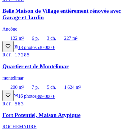
Belle Maison de Village entièrement rénovée avec
Garage et Jardin
Ancône
122 m²
6 p.
3 ch.
227 m²
13
photos
530 000 €
Réf.
17285
Quartier est de Montelimar
montelimar
200 m²
7 p.
5 ch.
1 624 m²
16
photos
399 000 €
Réf.
563
Fort Potentiel, Maison Atypique
ROCHEMAURE