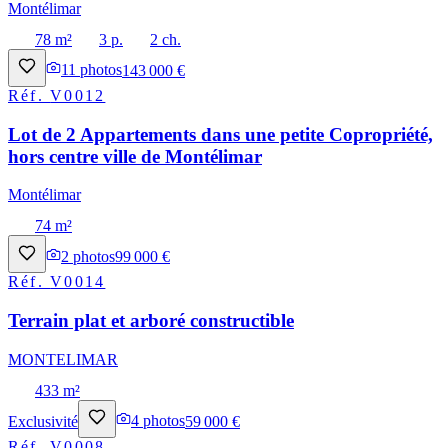
Montélimar
78 m²
3 p.
2 ch.
11
photos
143 000 €
Réf.
V0012
Lot de 2 Appartements dans une petite Copropriété,
hors centre ville de Montélimar
Montélimar
74 m²
2
photos
99 000 €
Réf.
V0014
Terrain plat et arboré constructible
MONTELIMAR
433 m²
Exclusivité
4
photos
59 000 €
Réf.
V0008