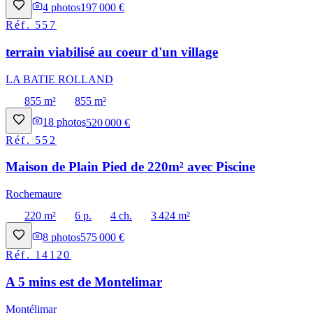
4
photos
197 000 €
Réf.
557
terrain viabilisé au coeur d'un village
LA BATIE ROLLAND
855 m²
855 m²
18
photos
520 000 €
Réf.
552
Maison de Plain Pied de 220m² avec Piscine
Rochemaure
220 m²
6 p.
4 ch.
3 424 m²
8
photos
575 000 €
Réf.
14120
A 5 mins est de Montelimar
Montélimar