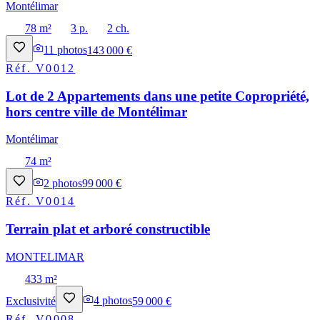
Montélimar
78 m²
3 p.
2 ch.
11
photos
143 000 €
Réf.
V0012
Lot de 2 Appartements dans une petite Copropriété,
hors centre ville de Montélimar
Montélimar
74 m²
2
photos
99 000 €
Réf.
V0014
Terrain plat et arboré constructible
MONTELIMAR
433 m²
Exclusivité
4
photos
59 000 €
Réf.
V0008