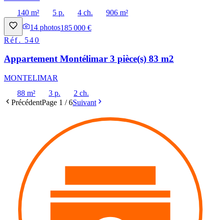
140 m²
5 p.
4 ch.
906 m²
14
photos
185 000 €
Réf.
540
Appartement Montélimar 3 pièce(s) 83 m2
MONTELIMAR
88 m²
3 p.
2 ch.
Précédent
Page
1
/
6
Suivant