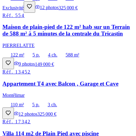
Exclusivité
12
photos
325 000 €
Réf.
554
Maison de plain-pied de 122 m² hab sur un Terrain
de 588 m² à 5 minutes de la centrale du Tricastin
PIERRELATTE
122 m²
5 p.
4 ch.
588 m²
9
photos
149 000 €
Réf.
13452
Appartement T4 avec Balcon , Garage et Cave
Montélimar
110 m²
5 p.
3 ch.
12
photos
325 000 €
Réf.
17342
Villa 114 m2 de Plain Pied avec piscine