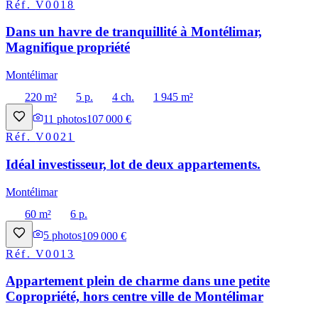
Réf.
V0018
Dans un havre de tranquillité à Montélimar,
Magnifique propriété
Montélimar
220 m²
5 p.
4 ch.
1 945 m²
11
photos
107 000 €
Réf.
V0021
Idéal investisseur, lot de deux appartements.
Montélimar
60 m²
6 p.
5
photos
109 000 €
Réf.
V0013
Appartement plein de charme dans une petite
Copropriété, hors centre ville de Montélimar