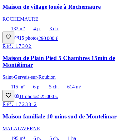
Maison de village louée à Rochemaure
ROCHEMAURE
132 m²
4 p.
3 ch.
15
photos
290 000 €
Réf.
17302
Maison de Plain Pied 5 Chambres 15min de
Montélimar
Saint-Gervais-sur-Roubion
115 m²
6 p.
5 ch.
614 m²
11
photos
525 000 €
Réf.
17238-2
Maison familiale 10 mins sud de Montelimar
MALATAVERNE
195 m²
6 p.
5 ch.
1 ha