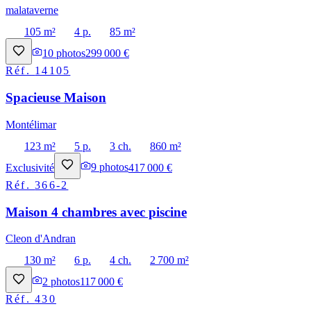
malataverne
105 m²
4 p.
85 m²
10
photos
299 000 €
Réf.
14105
Spacieuse Maison
Montélimar
123 m²
5 p.
3 ch.
860 m²
Exclusivité
9
photos
417 000 €
Réf.
366-2
Maison 4 chambres avec piscine
Cleon d'Andran
130 m²
6 p.
4 ch.
2 700 m²
2
photos
117 000 €
Réf.
430