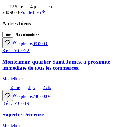
72.5 m²
4 p.
2 ch.
230 900 €
Voir le bien
Autres biens
5
photos
69 000 €
Réf.
V0022
Montélimar, quartier Saint James, à proximité
immédiate de tous les commerces.
Montélimar
55 m²
3 p.
2 ch.
6
photos
740 000 €
Réf.
V0019
Superbe Demeure
Montélimar