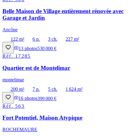
Belle Maison de Village entièrement rénovée avec
Garage et Jardin
Ancône
122 m²
6 p.
3 ch.
227 m²
13
photos
530 000 €
Réf.
17285
Quartier est de Montelimar
montelimar
200 m²
7 p.
5 ch.
1 624 m²
16
photos
399 000 €
Réf.
563
Fort Potentiel, Maison Atypique
ROCHEMAURE