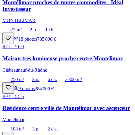
Montélimar proches de toutes commodités - Idéal
Investisseur
MONTELIMAR
27 m²
2 p.
1 ch.
18
photos
785 000 €
Réf.
560
Maison trés lumineuse proche centre Montelimar
Châteauneuf-du-Rhône
250 m²
8 p.
6 ch.
2 300 m²
9
photos
284 000 €
Réf.
556
Résidence centre ville de Montelimar avec ascenceur
Montélimar
108 m²
3 p.
2 ch.