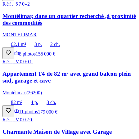
Réf.
570-2
Montélimar, dans un quartier recherché ,à proximité
des commodités
MONTELIMAR
62.1 m²
3 p.
2 ch.
8
photos
155 000 €
Réf.
V0001
Appartement T4 de 82 m² avec grand balcon plein
sud, garage et cave
Montélimar (26200)
82 m²
4 p.
3 ch.
11
photos
179 000 €
Réf.
V0020
Charmante Maison de Village avec Garage