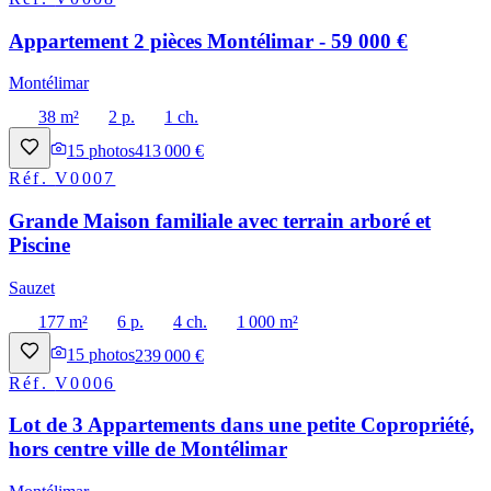
Appartement 2 pièces Montélimar - 59 000 €
Montélimar
38 m²
2 p.
1 ch.
15
photos
413 000 €
Réf.
V0007
Grande Maison familiale avec terrain arboré et
Piscine
Sauzet
177 m²
6 p.
4 ch.
1 000 m²
15
photos
239 000 €
Réf.
V0006
Lot de 3 Appartements dans une petite Copropriété,
hors centre ville de Montélimar