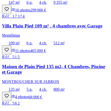
147 m²
6 p.
4 ch.
9 355 m²
16
photos
299 000 €
Réf.
17374
Villa Plain Pied 109 m² , 4 chambres avec Garage
Montélimar
109 m²
6 p.
4 ch.
512 m²
11
photos
465 000 €
Réf.
515
Maison de Plain Pied 135 m2, 4 Chambres, Piscine
et Garage
MONTBOUCHER SUR JABRON
135 m²
5 p.
4 ch.
800 m²
4
photos
68 000 €
Réf.
562