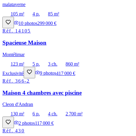
malataverne
105 m²
4 p.
85 m²
10
photos
299 000 €
Réf.
14105
Spacieuse Maison
Montélimar
123 m²
5 p.
3 ch.
860 m²
Exclusivité
9
photos
417 000 €
Réf.
366-2
Maison 4 chambres avec piscine
Cleon d'Andran
130 m²
6 p.
4 ch.
2 700 m²
2
photos
117 000 €
Réf.
430