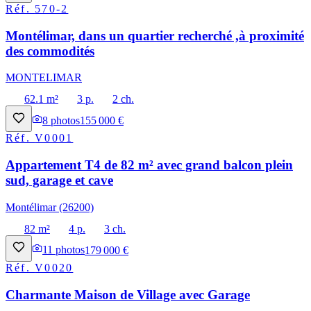
Réf.
570-2
Montélimar, dans un quartier recherché ,à proximité
des commodités
MONTELIMAR
62.1 m²
3 p.
2 ch.
8
photos
155 000 €
Réf.
V0001
Appartement T4 de 82 m² avec grand balcon plein
sud, garage et cave
Montélimar (26200)
82 m²
4 p.
3 ch.
11
photos
179 000 €
Réf.
V0020
Charmante Maison de Village avec Garage