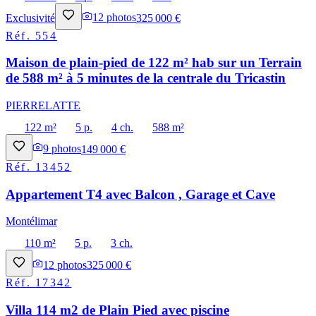
Exclusivité
12
photos
325 000 €
Réf.
554
Maison de plain-pied de 122 m² hab sur un Terrain
de 588 m² à 5 minutes de la centrale du Tricastin
PIERRELATTE
122 m²
5 p.
4 ch.
588 m²
9
photos
149 000 €
Réf.
13452
Appartement T4 avec Balcon , Garage et Cave
Montélimar
110 m²
5 p.
3 ch.
12
photos
325 000 €
Réf.
17342
Villa 114 m2 de Plain Pied avec piscine