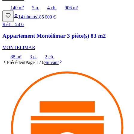
140 m²
5 p.
4 ch.
906 m²
14
photos
185 000 €
Réf.
540
Appartement Montélimar 3 pièce(s) 83 m2
MONTELIMAR
88 m²
3 p.
2 ch.
Précédent
Page
1
/
6
Suivant