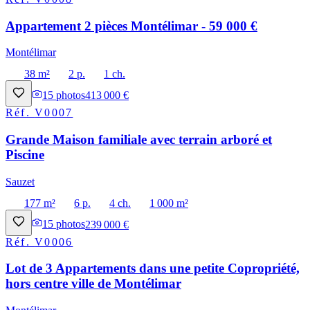
Appartement 2 pièces Montélimar - 59 000 €
Montélimar
38 m²
2 p.
1 ch.
15
photos
413 000 €
Réf.
V0007
Grande Maison familiale avec terrain arboré et
Piscine
Sauzet
177 m²
6 p.
4 ch.
1 000 m²
15
photos
239 000 €
Réf.
V0006
Lot de 3 Appartements dans une petite Copropriété,
hors centre ville de Montélimar