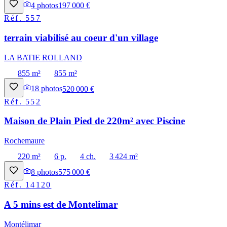
4
photos
197 000 €
Réf.
557
terrain viabilisé au coeur d'un village
LA BATIE ROLLAND
855 m²
855 m²
18
photos
520 000 €
Réf.
552
Maison de Plain Pied de 220m² avec Piscine
Rochemaure
220 m²
6 p.
4 ch.
3 424 m²
8
photos
575 000 €
Réf.
14120
A 5 mins est de Montelimar
Montélimar