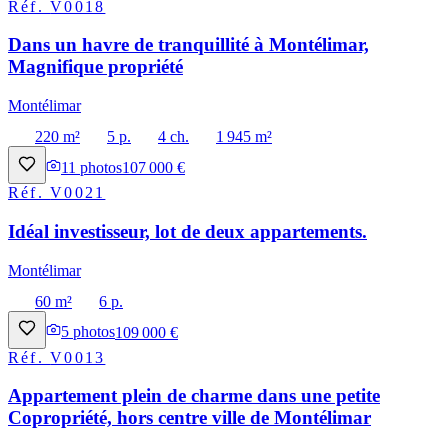
Réf.
V0018
Dans un havre de tranquillité à Montélimar,
Magnifique propriété
Montélimar
220 m²
5 p.
4 ch.
1 945 m²
11
photos
107 000 €
Réf.
V0021
Idéal investisseur, lot de deux appartements.
Montélimar
60 m²
6 p.
5
photos
109 000 €
Réf.
V0013
Appartement plein de charme dans une petite
Copropriété, hors centre ville de Montélimar