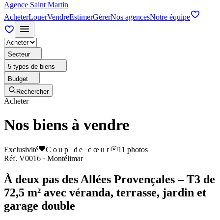
Agence Saint Martin
Acheter
Louer
Vendre
Estimer
Gérer
Nos agences
Notre équipe
Secteur
5 types de biens
Budget
Rechercher
Acheter
Nos biens à vendre
Exclusivité
Coup de cœur
11
photos
Réf.
V0016
·
Montélimar
À deux pas des Allées Provençales – T3 de
72,5 m² avec véranda, terrasse, jardin et
garage double