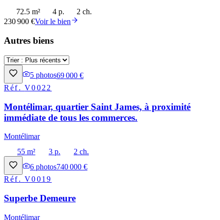
72.5 m²
4 p.
2 ch.
230 900 €
Voir le bien
Autres biens
5
photos
69 000 €
Réf.
V0022
Montélimar, quartier Saint James, à proximité
immédiate de tous les commerces.
Montélimar
55 m²
3 p.
2 ch.
6
photos
740 000 €
Réf.
V0019
Superbe Demeure
Montélimar