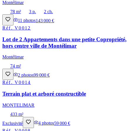
Montélimar
78 m²
3 p.
2 ch.
11
photos
143 000 €
Réf.
V0012
Lot de 2 Appartements dans une petite Copropriété,
hors centre ville de Montélimar
Montélimar
74 m²
2
photos
99 000 €
Réf.
V0014
Terrain plat et arboré constructible
MONTELIMAR
433 m²
Exclusivité
4
photos
59 000 €
Réf.
V0008