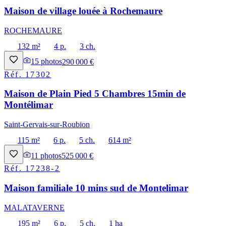
Maison de village louée à Rochemaure
ROCHEMAURE
132 m²
4 p.
3 ch.
15
photos
290 000 €
Réf.
17302
Maison de Plain Pied 5 Chambres 15min de
Montélimar
Saint-Gervais-sur-Roubion
115 m²
6 p.
5 ch.
614 m²
11
photos
525 000 €
Réf.
17238-2
Maison familiale 10 mins sud de Montelimar
MALATAVERNE
195 m²
6 p.
5 ch.
1 ha