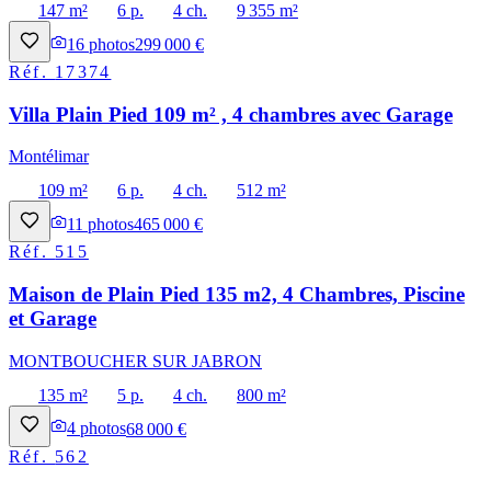
147 m²
6 p.
4 ch.
9 355 m²
16
photos
299 000 €
Réf.
17374
Villa Plain Pied 109 m² , 4 chambres avec Garage
Montélimar
109 m²
6 p.
4 ch.
512 m²
11
photos
465 000 €
Réf.
515
Maison de Plain Pied 135 m2, 4 Chambres, Piscine
et Garage
MONTBOUCHER SUR JABRON
135 m²
5 p.
4 ch.
800 m²
4
photos
68 000 €
Réf.
562