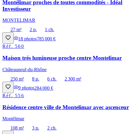
Montélimar proches de toutes commodités - Idéal
Investisseur
MONTELIMAR
27 m²
2 p.
1 ch.
18
photos
785 000 €
Réf.
560
Maison trés lumineuse proche centre Montelimar
Châteauneuf-du-Rhône
250 m²
8 p.
6 ch.
2 300 m²
9
photos
284 000 €
Réf.
556
Résidence centre ville de Montelimar avec ascenceur
Montélimar
108 m²
3 p.
2 ch.