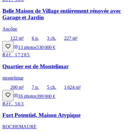
Belle Maison de Village entièrement rénovée avec
Garage et Jardin
Ancône
122 m²
6 p.
3 ch.
227 m²
13
photos
530 000 €
Réf.
17285
Quartier est de Montelimar
montelimar
200 m²
7 p.
5 ch.
1 624 m²
16
photos
399 000 €
Réf.
563
Fort Potentiel, Maison Atypique
ROCHEMAURE