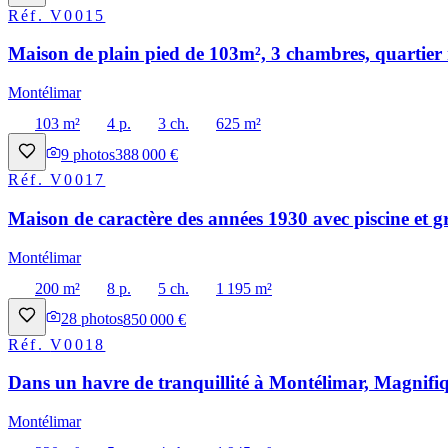
Réf.
V0015
Maison de plain pied de 103m², 3 chambres, quartier 
Montélimar
103 m²
4 p.
3 ch.
625 m²
9
photos
388 000 €
Réf.
V0017
Maison de caractère des années 1930 avec piscine et g
Montélimar
200 m²
8 p.
5 ch.
1 195 m²
28
photos
850 000 €
Réf.
V0018
Dans un havre de tranquillité à Montélimar, Magnifiq
Montélimar