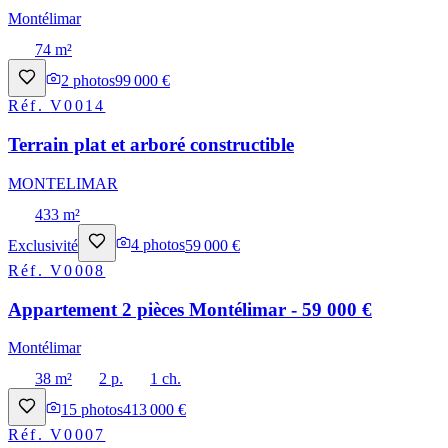
Montélimar
74 m²
2
photos
99 000 €
Réf.
V0014
Terrain plat et arboré constructible
MONTELIMAR
433 m²
Exclusivité
4
photos
59 000 €
Réf.
V0008
Appartement 2 pièces Montélimar - 59 000 €
Montélimar
38 m²
2 p.
1 ch.
15
photos
413 000 €
Réf.
V0007