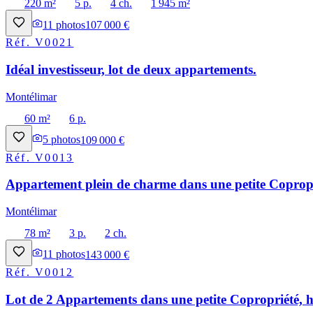
220 m²
5 p.
4 ch.
1 945 m²
11
photos
107 000 €
Réf.
V0021
Idéal investisseur, lot de deux appartements.
Montélimar
60 m²
6 p.
5
photos
109 000 €
Réf.
V0013
Appartement plein de charme dans une petite Copropri
Montélimar
78 m²
3 p.
2 ch.
11
photos
143 000 €
Réf.
V0012
Lot de 2 Appartements dans une petite Copropriété, h