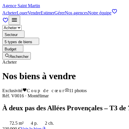
Agence Saint Martin
Acheter
Louer
Vendre
Estimer
Gérer
Nos agences
Notre équipe
Secteur
5 types de biens
Budget
Rechercher
Acheter
Nos biens à vendre
Exclusivité
Coup de cœur
11
photos
Réf.
V0016
·
Montélimar
À deux pas des Allées Provençales – T3 de 
72.5 m²
4 p.
2 ch.
230 900 €
Voir le bien