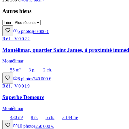
Autres biens
5
photos
69 000 €
Réf.
V0022
Montélimar, quartier Saint James, à proximité immédi
Montélimar
55 m²
3 p.
2 ch.
6
photos
740 000 €
Réf.
V0019
Superbe Demeure
Montélimar
430 m²
8 p.
5 ch.
3 144 m²
10
photos
250 000 €