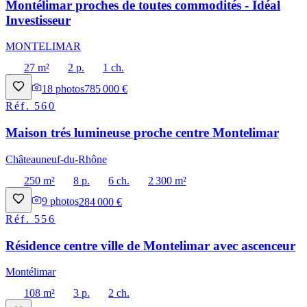
Montélimar proches de toutes commodités - Idéal
Investisseur
MONTELIMAR
27 m²
2 p.
1 ch.
18
photos
785 000 €
Réf.
560
Maison trés lumineuse proche centre Montelimar
Châteauneuf-du-Rhône
250 m²
8 p.
6 ch.
2 300 m²
9
photos
284 000 €
Réf.
556
Résidence centre ville de Montelimar avec ascenceur
Montélimar
108 m²
3 p.
2 ch.