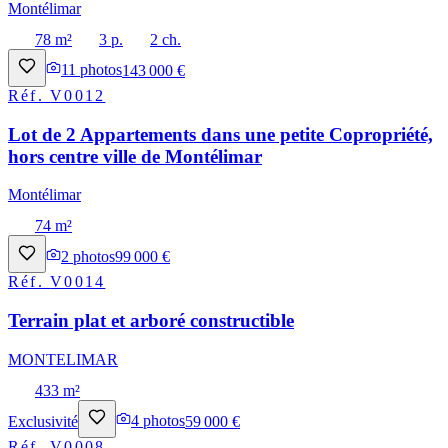
Montélimar
78 m²
3 p.
2 ch.
11
photos
143 000 €
Réf.
V0012
Lot de 2 Appartements dans une petite Copropriété,
hors centre ville de Montélimar
Montélimar
74 m²
2
photos
99 000 €
Réf.
V0014
Terrain plat et arboré constructible
MONTELIMAR
433 m²
Exclusivité
4
photos
59 000 €
Réf.
V0008