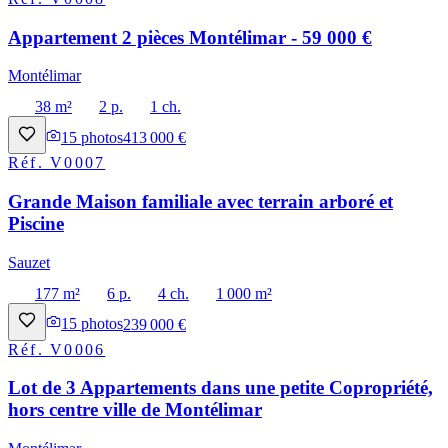
Appartement 2 pièces Montélimar - 59 000 €
Montélimar
38 m²
2 p.
1 ch.
15
photos
413 000 €
Réf.
V0007
Grande Maison familiale avec terrain arboré et
Piscine
Sauzet
177 m²
6 p.
4 ch.
1 000 m²
15
photos
239 000 €
Réf.
V0006
Lot de 3 Appartements dans une petite Copropriété,
hors centre ville de Montélimar