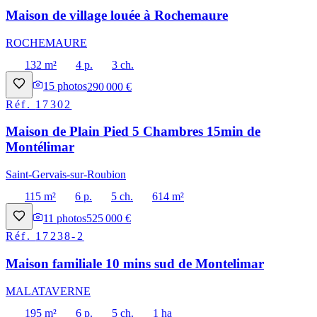
Maison de village louée à Rochemaure
ROCHEMAURE
132 m²
4 p.
3 ch.
15
photos
290 000 €
Réf.
17302
Maison de Plain Pied 5 Chambres 15min de
Montélimar
Saint-Gervais-sur-Roubion
115 m²
6 p.
5 ch.
614 m²
11
photos
525 000 €
Réf.
17238-2
Maison familiale 10 mins sud de Montelimar
MALATAVERNE
195 m²
6 p.
5 ch.
1 ha