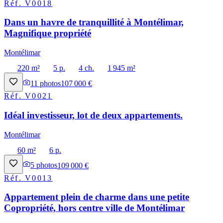
Réf.
V0018
Dans un havre de tranquillité à Montélimar,
Magnifique propriété
Montélimar
220 m²
5 p.
4 ch.
1 945 m²
11
photos
107 000 €
Réf.
V0021
Idéal investisseur, lot de deux appartements.
Montélimar
60 m²
6 p.
5
photos
109 000 €
Réf.
V0013
Appartement plein de charme dans une petite
Copropriété, hors centre ville de Montélimar