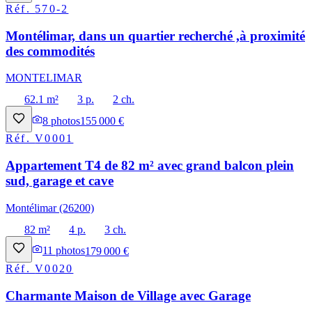
Réf.
570-2
Montélimar, dans un quartier recherché ,à proximité
des commodités
MONTELIMAR
62.1 m²
3 p.
2 ch.
8
photos
155 000 €
Réf.
V0001
Appartement T4 de 82 m² avec grand balcon plein
sud, garage et cave
Montélimar (26200)
82 m²
4 p.
3 ch.
11
photos
179 000 €
Réf.
V0020
Charmante Maison de Village avec Garage