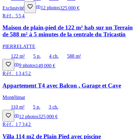
Exclusivité
12
photos
325 000 €
Réf.
554
Maison de plain-pied de 122 m² hab sur un Terrain
de 588 m² à 5 minutes de la centrale du Tricastin
PIERRELATTE
122 m²
5 p.
4 ch.
588 m²
9
photos
149 000 €
Réf.
13452
Appartement T4 avec Balcon , Garage et Cave
Montélimar
110 m²
5 p.
3 ch.
12
photos
325 000 €
Réf.
17342
Villa 114 m2 de Plain Pied avec piscine