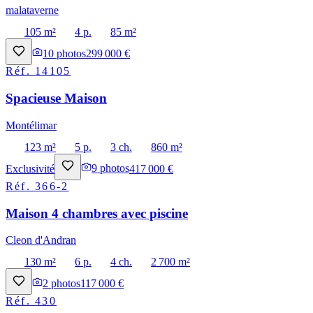
malataverne
105 m²
4 p.
85 m²
10
photos
299 000 €
Réf.
14105
Spacieuse Maison
Montélimar
123 m²
5 p.
3 ch.
860 m²
Exclusivité
9
photos
417 000 €
Réf.
366-2
Maison 4 chambres avec piscine
Cleon d'Andran
130 m²
6 p.
4 ch.
2 700 m²
2
photos
117 000 €
Réf.
430