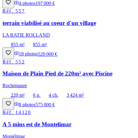
4
photos
197 000 €
Réf.
557
terrain viabilisé au coeur d'un village
LA BATIE ROLLAND
855 m²
855 m²
18
photos
520 000 €
Réf.
552
Maison de Plain Pied de 220m² avec Piscine
Rochemaure
220 m²
6 p.
4 ch.
3 424 m²
8
photos
575 000 €
Réf.
14120
A 5 mins est de Montelimar
Montélimar