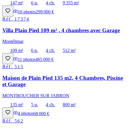
147 m²
6 p.
4 ch.
9 355 m²
16
photos
299 000 €
Réf.
17374
Villa Plain Pied 109 m² , 4 chambres avec Garage
Montélimar
109 m²
6 p.
4 ch.
512 m²
11
photos
465 000 €
Réf.
515
Maison de Plain Pied 135 m2, 4 Chambres, Piscine
et Garage
MONTBOUCHER SUR JABRON
135 m²
5 p.
4 ch.
800 m²
4
photos
68 000 €
Réf.
562