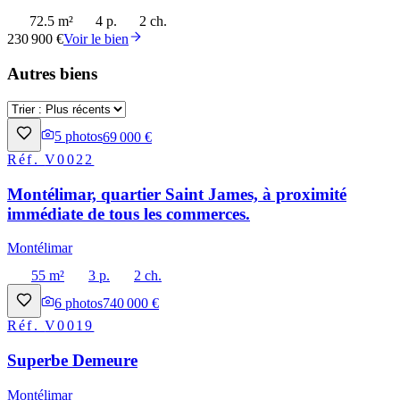
72.5 m²
4 p.
2 ch.
230 900 €
Voir le bien
Autres biens
5
photos
69 000 €
Réf.
V0022
Montélimar, quartier Saint James, à proximité
immédiate de tous les commerces.
Montélimar
55 m²
3 p.
2 ch.
6
photos
740 000 €
Réf.
V0019
Superbe Demeure
Montélimar