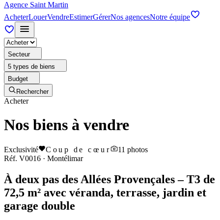
Agence Saint Martin
Acheter
Louer
Vendre
Estimer
Gérer
Nos agences
Notre équipe
Secteur
5 types de biens
Budget
Rechercher
Acheter
Nos biens à vendre
Exclusivité
Coup de cœur
11
photos
Réf.
V0016
·
Montélimar
À deux pas des Allées Provençales – T3 de
72,5 m² avec véranda, terrasse, jardin et
garage double