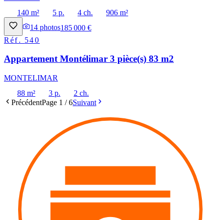
140 m²
5 p.
4 ch.
906 m²
14
photos
185 000 €
Réf.
540
Appartement Montélimar 3 pièce(s) 83 m2
MONTELIMAR
88 m²
3 p.
2 ch.
Précédent
Page
1
/
6
Suivant