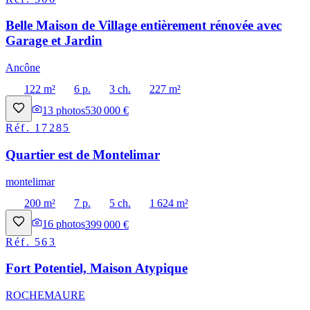
Belle Maison de Village entièrement rénovée avec
Garage et Jardin
Ancône
122 m²
6 p.
3 ch.
227 m²
13
photos
530 000 €
Réf.
17285
Quartier est de Montelimar
montelimar
200 m²
7 p.
5 ch.
1 624 m²
16
photos
399 000 €
Réf.
563
Fort Potentiel, Maison Atypique
ROCHEMAURE