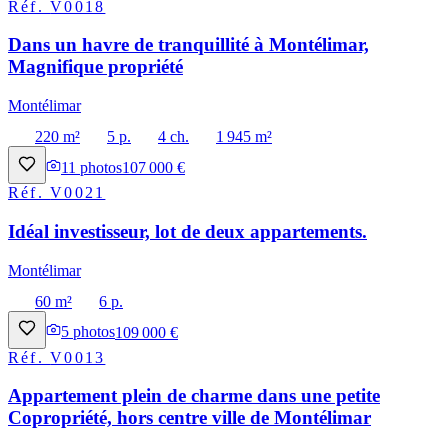
Réf.
V0018
Dans un havre de tranquillité à Montélimar,
Magnifique propriété
Montélimar
220 m²
5 p.
4 ch.
1 945 m²
11
photos
107 000 €
Réf.
V0021
Idéal investisseur, lot de deux appartements.
Montélimar
60 m²
6 p.
5
photos
109 000 €
Réf.
V0013
Appartement plein de charme dans une petite
Copropriété, hors centre ville de Montélimar