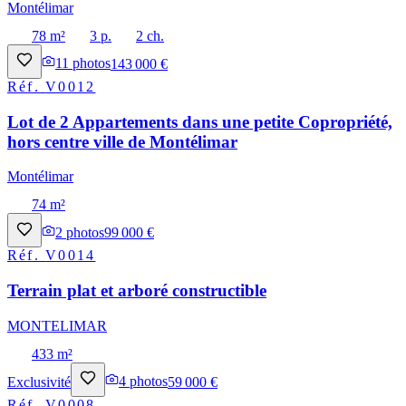
Montélimar
78 m²
3 p.
2 ch.
11
photos
143 000 €
Réf.
V0012
Lot de 2 Appartements dans une petite Copropriété,
hors centre ville de Montélimar
Montélimar
74 m²
2
photos
99 000 €
Réf.
V0014
Terrain plat et arboré constructible
MONTELIMAR
433 m²
Exclusivité
4
photos
59 000 €
Réf.
V0008