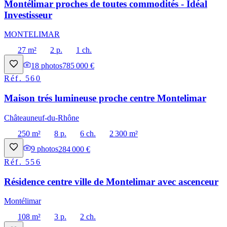
Montélimar proches de toutes commodités - Idéal
Investisseur
MONTELIMAR
27 m²
2 p.
1 ch.
18
photos
785 000 €
Réf.
560
Maison trés lumineuse proche centre Montelimar
Châteauneuf-du-Rhône
250 m²
8 p.
6 ch.
2 300 m²
9
photos
284 000 €
Réf.
556
Résidence centre ville de Montelimar avec ascenceur
Montélimar
108 m²
3 p.
2 ch.