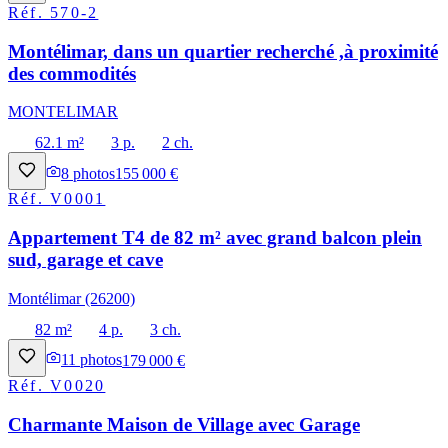
Réf.
570-2
Montélimar, dans un quartier recherché ,à proximité
des commodités
MONTELIMAR
62.1 m²
3 p.
2 ch.
8
photos
155 000 €
Réf.
V0001
Appartement T4 de 82 m² avec grand balcon plein
sud, garage et cave
Montélimar (26200)
82 m²
4 p.
3 ch.
11
photos
179 000 €
Réf.
V0020
Charmante Maison de Village avec Garage