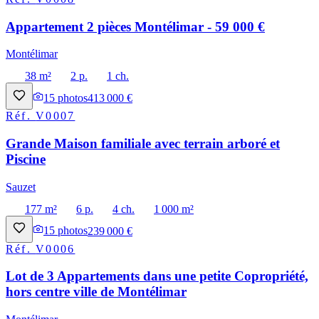
Appartement 2 pièces Montélimar - 59 000 €
Montélimar
38 m²
2 p.
1 ch.
15
photos
413 000 €
Réf.
V0007
Grande Maison familiale avec terrain arboré et
Piscine
Sauzet
177 m²
6 p.
4 ch.
1 000 m²
15
photos
239 000 €
Réf.
V0006
Lot de 3 Appartements dans une petite Copropriété,
hors centre ville de Montélimar