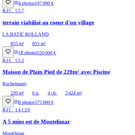
4
photos
197 000 €
Réf.
557
terrain viabilisé au coeur d'un village
LA BATIE ROLLAND
855 m²
855 m²
18
photos
520 000 €
Réf.
552
Maison de Plain Pied de 220m² avec Piscine
Rochemaure
220 m²
6 p.
4 ch.
3 424 m²
8
photos
575 000 €
Réf.
14120
A 5 mins est de Montelimar
Montélimar