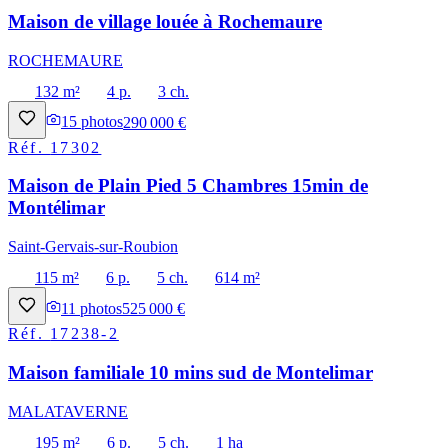
Maison de village louée à Rochemaure
ROCHEMAURE
132 m²
4 p.
3 ch.
15
photos
290 000 €
Réf.
17302
Maison de Plain Pied 5 Chambres 15min de
Montélimar
Saint-Gervais-sur-Roubion
115 m²
6 p.
5 ch.
614 m²
11
photos
525 000 €
Réf.
17238-2
Maison familiale 10 mins sud de Montelimar
MALATAVERNE
195 m²
6 p.
5 ch.
1 ha