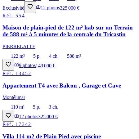
Exclusivité
12
photos
325 000 €
Réf.
554
Maison de plain-pied de 122 m² hab sur un Terrain
de 588 m² à 5 minutes de la centrale du Tricastin
PIERRELATTE
122 m²
5 p.
4 ch.
588 m²
9
photos
149 000 €
Réf.
13452
Appartement T4 avec Balcon , Garage et Cave
Montélimar
110 m²
5 p.
3 ch.
12
photos
325 000 €
Réf.
17342
Villa 114 m2 de Plain Pied avec piscine