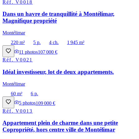
Réf.
V0018
Dans un havre de tranquillité à Montélimar,
Magnifique propriété
Montélimar
220 m²
5 p.
4 ch.
1 945 m²
11
photos
107 000 €
Réf.
V0021
Idéal investisseur, lot de deux appartements.
Montélimar
60 m²
6 p.
5
photos
109 000 €
Réf.
V0013
Appartement plein de charme dans une petite
Copropriété, hors centre ville de Montélimar