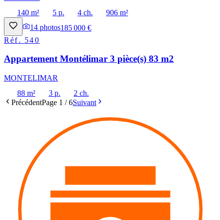
140 m²
5 p.
4 ch.
906 m²
14
photos
185 000 €
Réf.
540
Appartement Montélimar 3 pièce(s) 83 m2
MONTELIMAR
88 m²
3 p.
2 ch.
Précédent
Page
1
/
6
Suivant