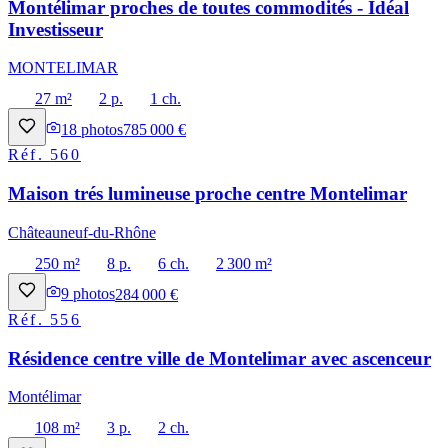
Montélimar proches de toutes commodités - Idéal
Investisseur
MONTELIMAR
27 m²
2 p.
1 ch.
18
photos
785 000 €
Réf.
560
Maison trés lumineuse proche centre Montelimar
Châteauneuf-du-Rhône
250 m²
8 p.
6 ch.
2 300 m²
9
photos
284 000 €
Réf.
556
Résidence centre ville de Montelimar avec ascenceur
Montélimar
108 m²
3 p.
2 ch.