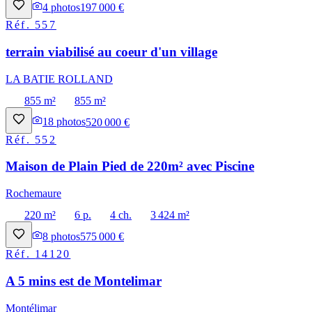
4
photos
197 000 €
Réf.
557
terrain viabilisé au coeur d'un village
LA BATIE ROLLAND
855 m²
855 m²
18
photos
520 000 €
Réf.
552
Maison de Plain Pied de 220m² avec Piscine
Rochemaure
220 m²
6 p.
4 ch.
3 424 m²
8
photos
575 000 €
Réf.
14120
A 5 mins est de Montelimar
Montélimar