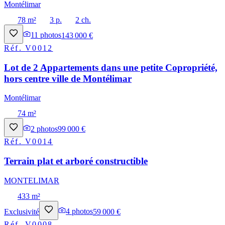
Montélimar
78 m²
3 p.
2 ch.
11
photos
143 000 €
Réf.
V0012
Lot de 2 Appartements dans une petite Copropriété,
hors centre ville de Montélimar
Montélimar
74 m²
2
photos
99 000 €
Réf.
V0014
Terrain plat et arboré constructible
MONTELIMAR
433 m²
Exclusivité
4
photos
59 000 €
Réf.
V0008