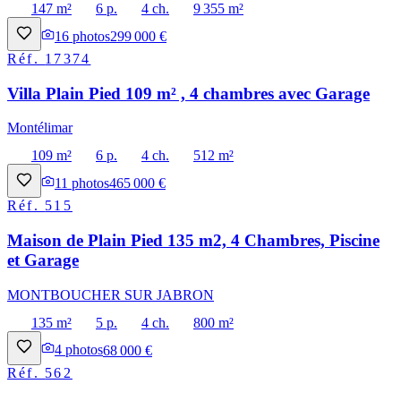
147 m²
6 p.
4 ch.
9 355 m²
16
photos
299 000 €
Réf.
17374
Villa Plain Pied 109 m² , 4 chambres avec Garage
Montélimar
109 m²
6 p.
4 ch.
512 m²
11
photos
465 000 €
Réf.
515
Maison de Plain Pied 135 m2, 4 Chambres, Piscine
et Garage
MONTBOUCHER SUR JABRON
135 m²
5 p.
4 ch.
800 m²
4
photos
68 000 €
Réf.
562