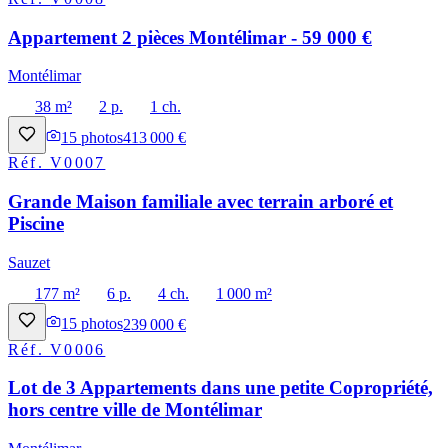
Appartement 2 pièces Montélimar - 59 000 €
Montélimar
38 m²
2 p.
1 ch.
15
photos
413 000 €
Réf.
V0007
Grande Maison familiale avec terrain arboré et
Piscine
Sauzet
177 m²
6 p.
4 ch.
1 000 m²
15
photos
239 000 €
Réf.
V0006
Lot de 3 Appartements dans une petite Copropriété,
hors centre ville de Montélimar