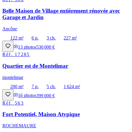
Belle Maison de Village entièrement rénovée avec
Garage et Jardin
Ancône
122 m²
6 p.
3 ch.
227 m²
13
photos
530 000 €
Réf.
17285
Quartier est de Montelimar
montelimar
200 m²
7 p.
5 ch.
1 624 m²
16
photos
399 000 €
Réf.
563
Fort Potentiel, Maison Atypique
ROCHEMAURE