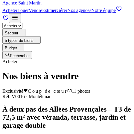
Agence Saint Martin
Acheter
Louer
Vendre
Estimer
Gérer
Nos agences
Notre équipe
Secteur
5 types de biens
Budget
Rechercher
Acheter
Nos biens à vendre
Exclusivité
Coup de cœur
11
photos
Réf.
V0016
·
Montélimar
À deux pas des Allées Provençales – T3 de
72,5 m² avec véranda, terrasse, jardin et
garage double