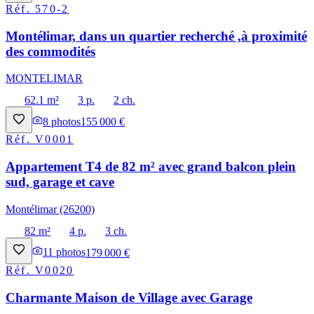
Réf.
570-2
Montélimar, dans un quartier recherché ,à proximité
des commodités
MONTELIMAR
62.1 m²
3 p.
2 ch.
8
photos
155 000 €
Réf.
V0001
Appartement T4 de 82 m² avec grand balcon plein
sud, garage et cave
Montélimar (26200)
82 m²
4 p.
3 ch.
11
photos
179 000 €
Réf.
V0020
Charmante Maison de Village avec Garage