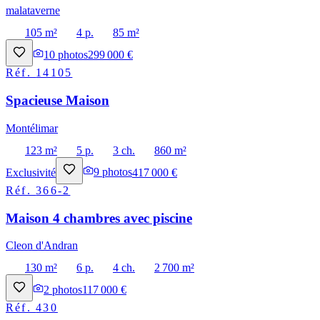
malataverne
105 m²
4 p.
85 m²
10
photos
299 000 €
Réf.
14105
Spacieuse Maison
Montélimar
123 m²
5 p.
3 ch.
860 m²
Exclusivité
9
photos
417 000 €
Réf.
366-2
Maison 4 chambres avec piscine
Cleon d'Andran
130 m²
6 p.
4 ch.
2 700 m²
2
photos
117 000 €
Réf.
430