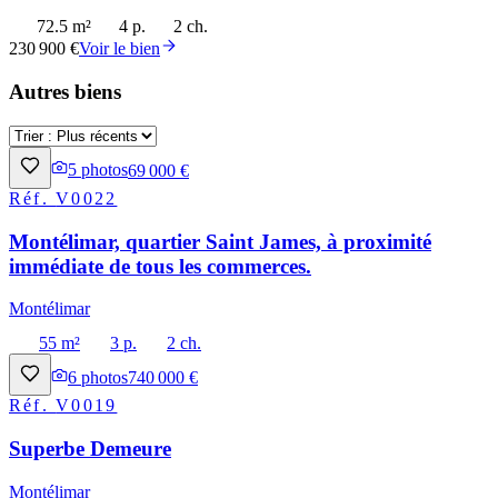
72.5 m²
4 p.
2 ch.
230 900 €
Voir le bien
Autres biens
5
photos
69 000 €
Réf.
V0022
Montélimar, quartier Saint James, à proximité
immédiate de tous les commerces.
Montélimar
55 m²
3 p.
2 ch.
6
photos
740 000 €
Réf.
V0019
Superbe Demeure
Montélimar