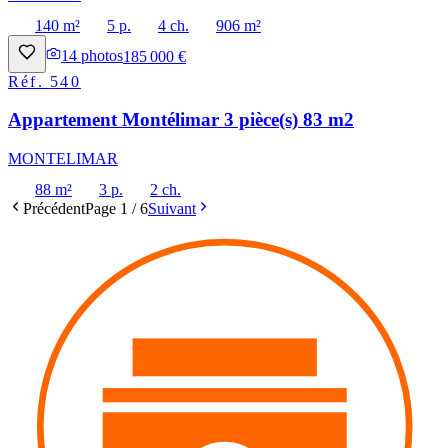
140 m²
5 p.
4 ch.
906 m²
14
photos
185 000 €
Réf.
540
Appartement Montélimar 3 pièce(s) 83 m2
MONTELIMAR
88 m²
3 p.
2 ch.
Précédent
Page
1
/
6
Suivant