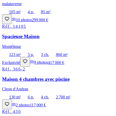
malataverne
105 m²
4 p.
85 m²
10
photos
299 000 €
Réf.
14105
Spacieuse Maison
Montélimar
123 m²
5 p.
3 ch.
860 m²
Exclusivité
9
photos
417 000 €
Réf.
366-2
Maison 4 chambres avec piscine
Cleon d'Andran
130 m²
6 p.
4 ch.
2 700 m²
2
photos
117 000 €
Réf.
430