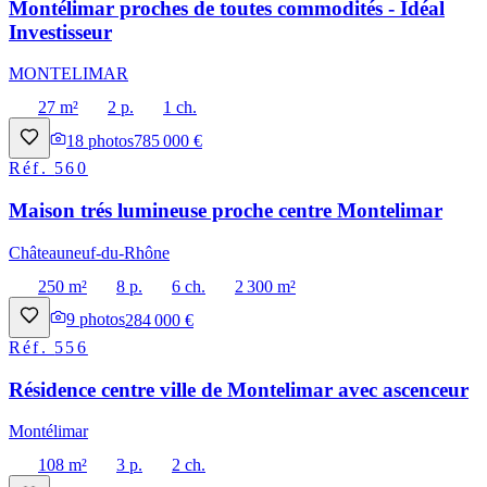
Montélimar proches de toutes commodités - Idéal
Investisseur
MONTELIMAR
27 m²
2 p.
1 ch.
18
photos
785 000 €
Réf.
560
Maison trés lumineuse proche centre Montelimar
Châteauneuf-du-Rhône
250 m²
8 p.
6 ch.
2 300 m²
9
photos
284 000 €
Réf.
556
Résidence centre ville de Montelimar avec ascenceur
Montélimar
108 m²
3 p.
2 ch.