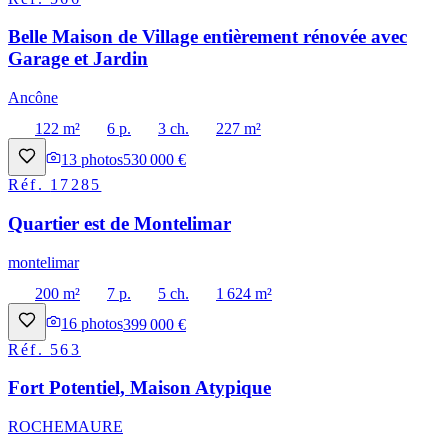
Belle Maison de Village entièrement rénovée avec
Garage et Jardin
Ancône
122 m²
6 p.
3 ch.
227 m²
13
photos
530 000 €
Réf.
17285
Quartier est de Montelimar
montelimar
200 m²
7 p.
5 ch.
1 624 m²
16
photos
399 000 €
Réf.
563
Fort Potentiel, Maison Atypique
ROCHEMAURE