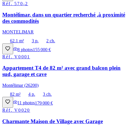
Réf.
570-2
Montélimar, dans un quartier recherché ,à proximité
des commodités
MONTELIMAR
62.1 m²
3 p.
2 ch.
8
photos
155 000 €
Réf.
V0001
Appartement T4 de 82 m² avec grand balcon plein
sud, garage et cave
Montélimar (26200)
82 m²
4 p.
3 ch.
11
photos
179 000 €
Réf.
V0020
Charmante Maison de Village avec Garage