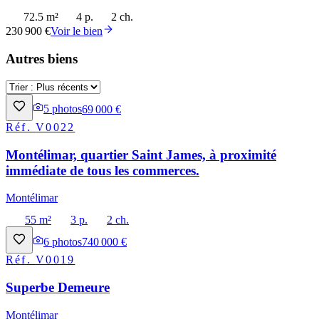
72.5 m²
4 p.
2 ch.
230 900 €
Voir le bien
Autres biens
5
photos
69 000 €
Réf.
V0022
Montélimar, quartier Saint James, à proximité
immédiate de tous les commerces.
Montélimar
55 m²
3 p.
2 ch.
6
photos
740 000 €
Réf.
V0019
Superbe Demeure
Montélimar