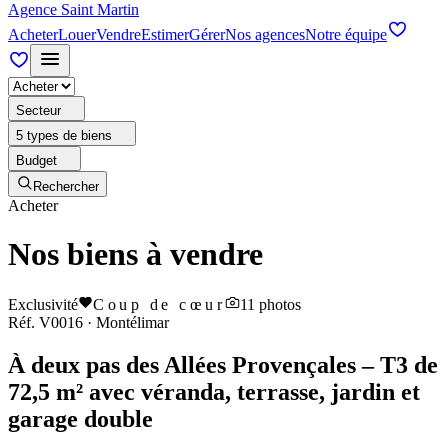
Agence Saint Martin
Acheter
Louer
Vendre
Estimer
Gérer
Nos agences
Notre équipe
Secteur
5 types de biens
Budget
Rechercher
Acheter
Nos biens à vendre
Exclusivité
Coup de cœur
11
photos
Réf.
V0016
·
Montélimar
À deux pas des Allées Provençales – T3 de
72,5 m² avec véranda, terrasse, jardin et
garage double