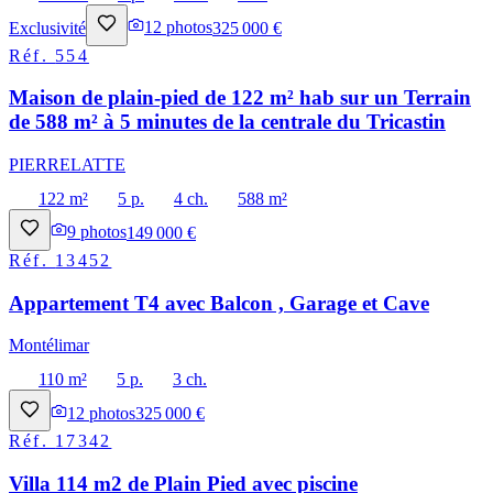
Exclusivité
12
photos
325 000 €
Réf.
554
Maison de plain-pied de 122 m² hab sur un Terrain
de 588 m² à 5 minutes de la centrale du Tricastin
PIERRELATTE
122 m²
5 p.
4 ch.
588 m²
9
photos
149 000 €
Réf.
13452
Appartement T4 avec Balcon , Garage et Cave
Montélimar
110 m²
5 p.
3 ch.
12
photos
325 000 €
Réf.
17342
Villa 114 m2 de Plain Pied avec piscine