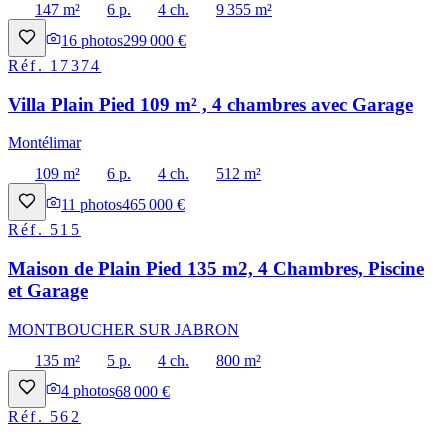
147 m²
6 p.
4 ch.
9 355 m²
16
photos
299 000 €
Réf.
17374
Villa Plain Pied 109 m² , 4 chambres avec Garage
Montélimar
109 m²
6 p.
4 ch.
512 m²
11
photos
465 000 €
Réf.
515
Maison de Plain Pied 135 m2, 4 Chambres, Piscine
et Garage
MONTBOUCHER SUR JABRON
135 m²
5 p.
4 ch.
800 m²
4
photos
68 000 €
Réf.
562