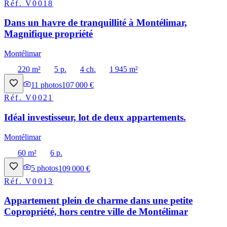
Réf.
V0018
Dans un havre de tranquillité à Montélimar,
Magnifique propriété
Montélimar
220 m²
5 p.
4 ch.
1 945 m²
11
photos
107 000 €
Réf.
V0021
Idéal investisseur, lot de deux appartements.
Montélimar
60 m²
6 p.
5
photos
109 000 €
Réf.
V0013
Appartement plein de charme dans une petite
Copropriété, hors centre ville de Montélimar