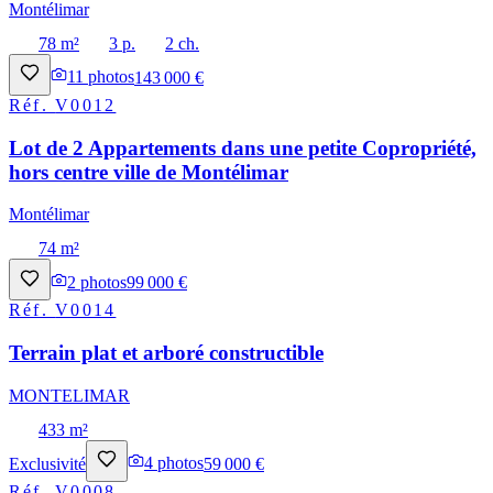
Montélimar
78 m²
3 p.
2 ch.
11
photos
143 000 €
Réf.
V0012
Lot de 2 Appartements dans une petite Copropriété,
hors centre ville de Montélimar
Montélimar
74 m²
2
photos
99 000 €
Réf.
V0014
Terrain plat et arboré constructible
MONTELIMAR
433 m²
Exclusivité
4
photos
59 000 €
Réf.
V0008