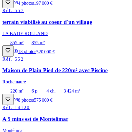
4
photos
197 000 €
Réf.
557
terrain viabilisé au coeur d'un village
LA BATIE ROLLAND
855 m²
855 m²
18
photos
520 000 €
Réf.
552
Maison de Plain Pied de 220m² avec Piscine
Rochemaure
220 m²
6 p.
4 ch.
3 424 m²
8
photos
575 000 €
Réf.
14120
A 5 mins est de Montelimar
Montélimar