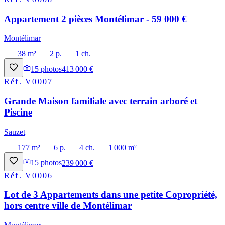
Appartement 2 pièces Montélimar - 59 000 €
Montélimar
38 m²
2 p.
1 ch.
15
photos
413 000 €
Réf.
V0007
Grande Maison familiale avec terrain arboré et
Piscine
Sauzet
177 m²
6 p.
4 ch.
1 000 m²
15
photos
239 000 €
Réf.
V0006
Lot de 3 Appartements dans une petite Copropriété,
hors centre ville de Montélimar