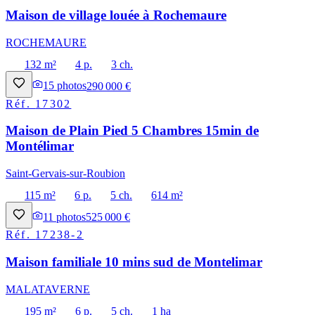
Maison de village louée à Rochemaure
ROCHEMAURE
132 m²
4 p.
3 ch.
15
photos
290 000 €
Réf.
17302
Maison de Plain Pied 5 Chambres 15min de
Montélimar
Saint-Gervais-sur-Roubion
115 m²
6 p.
5 ch.
614 m²
11
photos
525 000 €
Réf.
17238-2
Maison familiale 10 mins sud de Montelimar
MALATAVERNE
195 m²
6 p.
5 ch.
1 ha