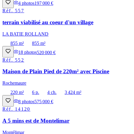
4
photos
197 000 €
Réf.
557
terrain viabilisé au coeur d'un village
LA BATIE ROLLAND
855 m²
855 m²
18
photos
520 000 €
Réf.
552
Maison de Plain Pied de 220m² avec Piscine
Rochemaure
220 m²
6 p.
4 ch.
3 424 m²
8
photos
575 000 €
Réf.
14120
A 5 mins est de Montelimar
Montélimar