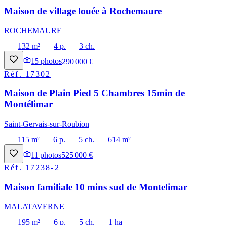
Maison de village louée à Rochemaure
ROCHEMAURE
132 m²
4 p.
3 ch.
15
photos
290 000 €
Réf.
17302
Maison de Plain Pied 5 Chambres 15min de
Montélimar
Saint-Gervais-sur-Roubion
115 m²
6 p.
5 ch.
614 m²
11
photos
525 000 €
Réf.
17238-2
Maison familiale 10 mins sud de Montelimar
MALATAVERNE
195 m²
6 p.
5 ch.
1 ha