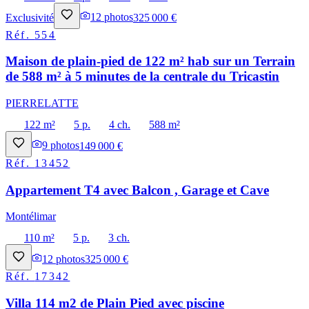
Exclusivité
12
photos
325 000 €
Réf.
554
Maison de plain-pied de 122 m² hab sur un Terrain
de 588 m² à 5 minutes de la centrale du Tricastin
PIERRELATTE
122 m²
5 p.
4 ch.
588 m²
9
photos
149 000 €
Réf.
13452
Appartement T4 avec Balcon , Garage et Cave
Montélimar
110 m²
5 p.
3 ch.
12
photos
325 000 €
Réf.
17342
Villa 114 m2 de Plain Pied avec piscine