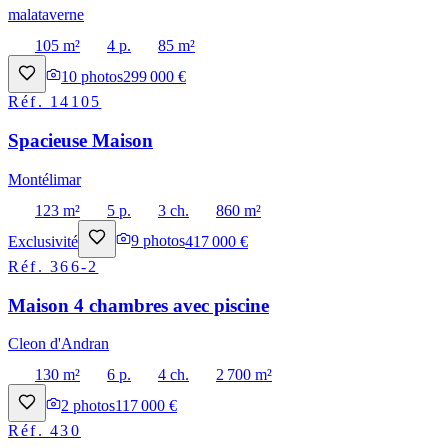
malataverne
105 m²
4 p.
85 m²
10
photos
299 000 €
Réf.
14105
Spacieuse Maison
Montélimar
123 m²
5 p.
3 ch.
860 m²
Exclusivité
9
photos
417 000 €
Réf.
366-2
Maison 4 chambres avec piscine
Cleon d'Andran
130 m²
6 p.
4 ch.
2 700 m²
2
photos
117 000 €
Réf.
430