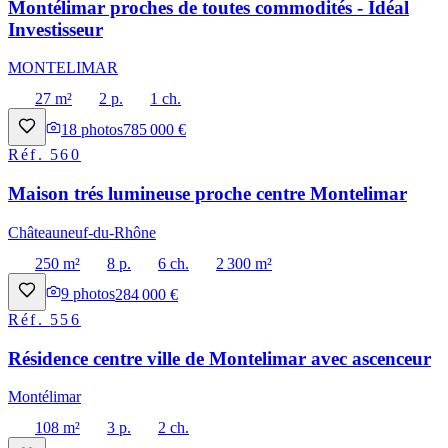
Montélimar proches de toutes commodités - Idéal
Investisseur
MONTELIMAR
27 m²
2 p.
1 ch.
18
photos
785 000 €
Réf.
560
Maison trés lumineuse proche centre Montelimar
Châteauneuf-du-Rhône
250 m²
8 p.
6 ch.
2 300 m²
9
photos
284 000 €
Réf.
556
Résidence centre ville de Montelimar avec ascenceur
Montélimar
108 m²
3 p.
2 ch.