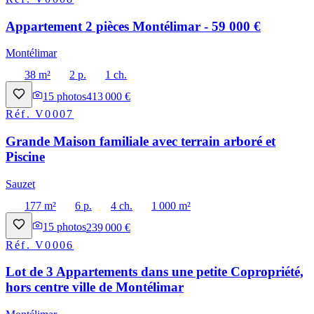
Appartement 2 pièces Montélimar - 59 000 €
Montélimar
38 m²
2 p.
1 ch.
15
photos
413 000 €
Réf.
V0007
Grande Maison familiale avec terrain arboré et
Piscine
Sauzet
177 m²
6 p.
4 ch.
1 000 m²
15
photos
239 000 €
Réf.
V0006
Lot de 3 Appartements dans une petite Copropriété,
hors centre ville de Montélimar