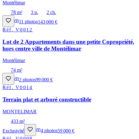
Montélimar
78 m²
3 p.
2 ch.
11
photos
143 000 €
Réf.
V0012
Lot de 2 Appartements dans une petite Copropriété,
hors centre ville de Montélimar
Montélimar
74 m²
2
photos
99 000 €
Réf.
V0014
Terrain plat et arboré constructible
MONTELIMAR
433 m²
Exclusivité
4
photos
59 000 €
Réf.
V0008