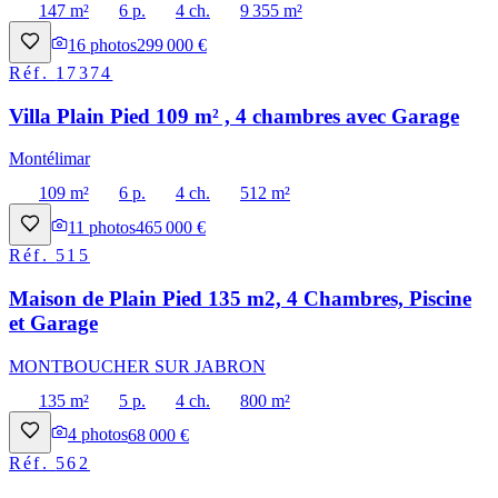
147 m²
6 p.
4 ch.
9 355 m²
16
photos
299 000 €
Réf.
17374
Villa Plain Pied 109 m² , 4 chambres avec Garage
Montélimar
109 m²
6 p.
4 ch.
512 m²
11
photos
465 000 €
Réf.
515
Maison de Plain Pied 135 m2, 4 Chambres, Piscine
et Garage
MONTBOUCHER SUR JABRON
135 m²
5 p.
4 ch.
800 m²
4
photos
68 000 €
Réf.
562