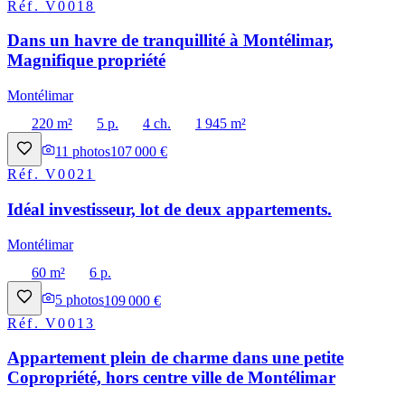
Réf.
V0018
Dans un havre de tranquillité à Montélimar,
Magnifique propriété
Montélimar
220 m²
5 p.
4 ch.
1 945 m²
11
photos
107 000 €
Réf.
V0021
Idéal investisseur, lot de deux appartements.
Montélimar
60 m²
6 p.
5
photos
109 000 €
Réf.
V0013
Appartement plein de charme dans une petite
Copropriété, hors centre ville de Montélimar