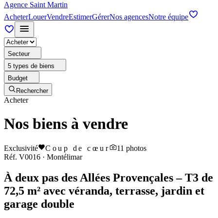
Agence Saint Martin
Acheter
Louer
Vendre
Estimer
Gérer
Nos agences
Notre équipe
Secteur
5 types de biens
Budget
Rechercher
Acheter
Nos biens à vendre
Exclusivité
Coup de cœur
11
photos
Réf.
V0016
·
Montélimar
À deux pas des Allées Provençales – T3 de
72,5 m² avec véranda, terrasse, jardin et
garage double