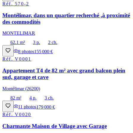
Réf.
570-2
Montélimar, dans un quartier recherché ,à proximité
des commodités
MONTELIMAR
62.1 m²
3 p.
2 ch.
8
photos
155 000 €
Réf.
V0001
Appartement T4 de 82 m² avec grand balcon plein
sud, garage et cave
Montélimar (26200)
82 m²
4 p.
3 ch.
11
photos
179 000 €
Réf.
V0020
Charmante Maison de Village avec Garage