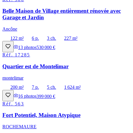
Belle Maison de Village entièrement rénovée avec
Garage et Jardin
Ancône
122 m²
6 p.
3 ch.
227 m²
13
photos
530 000 €
Réf.
17285
Quartier est de Montelimar
montelimar
200 m²
7 p.
5 ch.
1 624 m²
16
photos
399 000 €
Réf.
563
Fort Potentiel, Maison Atypique
ROCHEMAURE