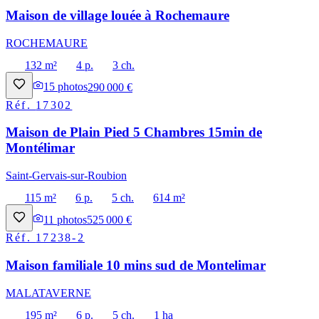
Maison de village louée à Rochemaure
ROCHEMAURE
132 m²
4 p.
3 ch.
15
photos
290 000 €
Réf.
17302
Maison de Plain Pied 5 Chambres 15min de
Montélimar
Saint-Gervais-sur-Roubion
115 m²
6 p.
5 ch.
614 m²
11
photos
525 000 €
Réf.
17238-2
Maison familiale 10 mins sud de Montelimar
MALATAVERNE
195 m²
6 p.
5 ch.
1 ha