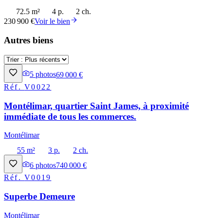
72.5 m²
4 p.
2 ch.
230 900 €
Voir le bien
Autres biens
5
photos
69 000 €
Réf.
V0022
Montélimar, quartier Saint James, à proximité
immédiate de tous les commerces.
Montélimar
55 m²
3 p.
2 ch.
6
photos
740 000 €
Réf.
V0019
Superbe Demeure
Montélimar