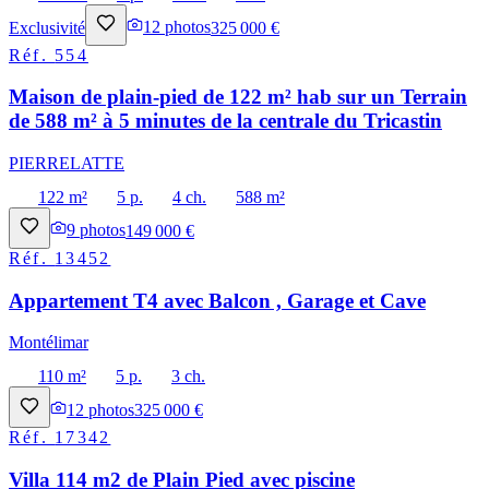
Exclusivité
12
photos
325 000 €
Réf.
554
Maison de plain-pied de 122 m² hab sur un Terrain
de 588 m² à 5 minutes de la centrale du Tricastin
PIERRELATTE
122 m²
5 p.
4 ch.
588 m²
9
photos
149 000 €
Réf.
13452
Appartement T4 avec Balcon , Garage et Cave
Montélimar
110 m²
5 p.
3 ch.
12
photos
325 000 €
Réf.
17342
Villa 114 m2 de Plain Pied avec piscine