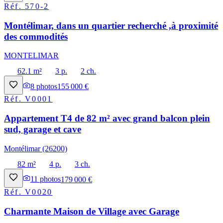
Réf.
570-2
Montélimar, dans un quartier recherché ,à proximité
des commodités
MONTELIMAR
62.1 m²
3 p.
2 ch.
8
photos
155 000 €
Réf.
V0001
Appartement T4 de 82 m² avec grand balcon plein
sud, garage et cave
Montélimar (26200)
82 m²
4 p.
3 ch.
11
photos
179 000 €
Réf.
V0020
Charmante Maison de Village avec Garage