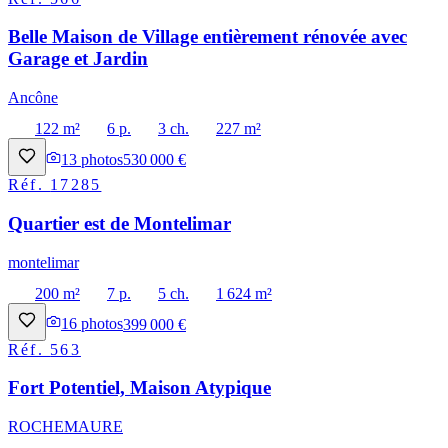
Belle Maison de Village entièrement rénovée avec
Garage et Jardin
Ancône
122 m²
6 p.
3 ch.
227 m²
13
photos
530 000 €
Réf.
17285
Quartier est de Montelimar
montelimar
200 m²
7 p.
5 ch.
1 624 m²
16
photos
399 000 €
Réf.
563
Fort Potentiel, Maison Atypique
ROCHEMAURE