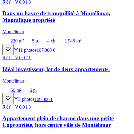
Réf.
V0018
Dans un havre de tranquillité à Montélimar,
Magnifique propriété
Montélimar
220 m²
5 p.
4 ch.
1 945 m²
11
photos
107 000 €
Réf.
V0021
Idéal investisseur, lot de deux appartements.
Montélimar
60 m²
6 p.
5
photos
109 000 €
Réf.
V0013
Appartement plein de charme dans une petite
Copropriété, hors centre ville de Montélimar