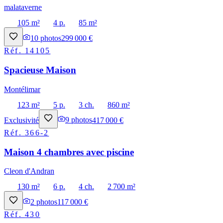
malataverne
105 m²
4 p.
85 m²
10
photos
299 000 €
Réf.
14105
Spacieuse Maison
Montélimar
123 m²
5 p.
3 ch.
860 m²
Exclusivité
9
photos
417 000 €
Réf.
366-2
Maison 4 chambres avec piscine
Cleon d'Andran
130 m²
6 p.
4 ch.
2 700 m²
2
photos
117 000 €
Réf.
430