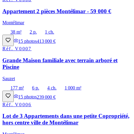
Appartement 2 pièces Montélimar - 59 000 €
Montélimar
38 m²
2 p.
1 ch.
15
photos
413 000 €
Réf.
V0007
Grande Maison familiale avec terrain arboré et
Piscine
Sauzet
177 m²
6 p.
4 ch.
1 000 m²
15
photos
239 000 €
Réf.
V0006
Lot de 3 Appartements dans une petite Copropriété,
hors centre ville de Montélimar