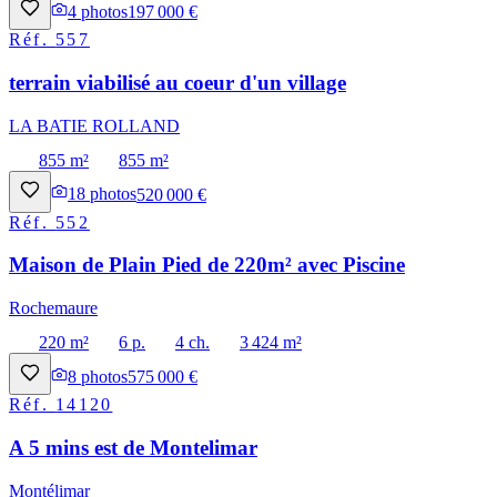
4
photos
197 000 €
Réf.
557
terrain viabilisé au coeur d'un village
LA BATIE ROLLAND
855 m²
855 m²
18
photos
520 000 €
Réf.
552
Maison de Plain Pied de 220m² avec Piscine
Rochemaure
220 m²
6 p.
4 ch.
3 424 m²
8
photos
575 000 €
Réf.
14120
A 5 mins est de Montelimar
Montélimar