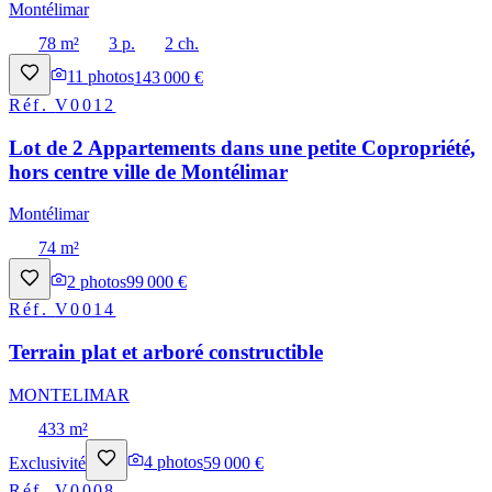
Montélimar
78 m²
3 p.
2 ch.
11
photos
143 000 €
Réf.
V0012
Lot de 2 Appartements dans une petite Copropriété,
hors centre ville de Montélimar
Montélimar
74 m²
2
photos
99 000 €
Réf.
V0014
Terrain plat et arboré constructible
MONTELIMAR
433 m²
Exclusivité
4
photos
59 000 €
Réf.
V0008