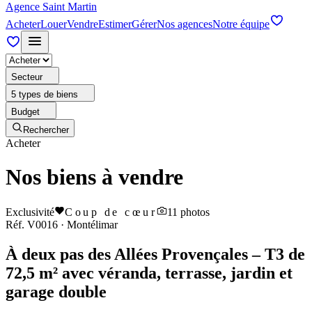
Agence Saint Martin
Acheter
Louer
Vendre
Estimer
Gérer
Nos agences
Notre équipe
Secteur
5 types de biens
Budget
Rechercher
Acheter
Nos biens à vendre
Exclusivité
Coup de cœur
11
photos
Réf.
V0016
·
Montélimar
À deux pas des Allées Provençales – T3 de
72,5 m² avec véranda, terrasse, jardin et
garage double