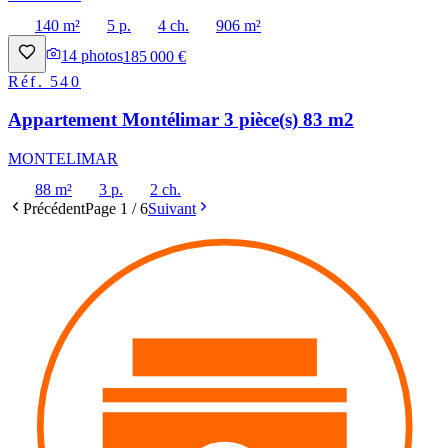
140 m²
5 p.
4 ch.
906 m²
14
photos
185 000 €
Réf.
540
Appartement Montélimar 3 pièce(s) 83 m2
MONTELIMAR
88 m²
3 p.
2 ch.
Précédent
Page
1
/
6
Suivant