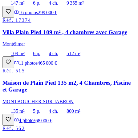
147 m²
6 p.
4 ch.
9 355 m²
16
photos
299 000 €
Réf.
17374
Villa Plain Pied 109 m² , 4 chambres avec Garage
Montélimar
109 m²
6 p.
4 ch.
512 m²
11
photos
465 000 €
Réf.
515
Maison de Plain Pied 135 m2, 4 Chambres, Piscine
et Garage
MONTBOUCHER SUR JABRON
135 m²
5 p.
4 ch.
800 m²
4
photos
68 000 €
Réf.
562