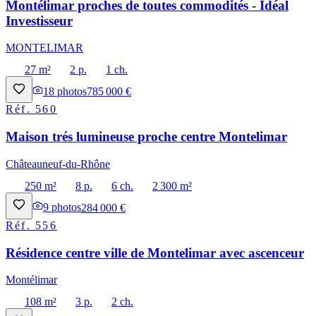
Montélimar proches de toutes commodités - Idéal
Investisseur
MONTELIMAR
27 m²
2 p.
1 ch.
18
photos
785 000 €
Réf.
560
Maison trés lumineuse proche centre Montelimar
Châteauneuf-du-Rhône
250 m²
8 p.
6 ch.
2 300 m²
9
photos
284 000 €
Réf.
556
Résidence centre ville de Montelimar avec ascenceur
Montélimar
108 m²
3 p.
2 ch.