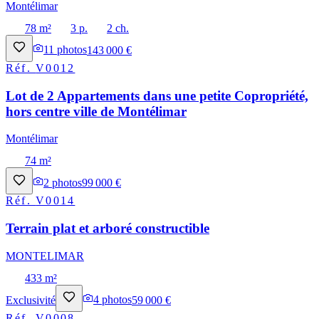
Montélimar
78 m²
3 p.
2 ch.
11
photos
143 000 €
Réf.
V0012
Lot de 2 Appartements dans une petite Copropriété,
hors centre ville de Montélimar
Montélimar
74 m²
2
photos
99 000 €
Réf.
V0014
Terrain plat et arboré constructible
MONTELIMAR
433 m²
Exclusivité
4
photos
59 000 €
Réf.
V0008