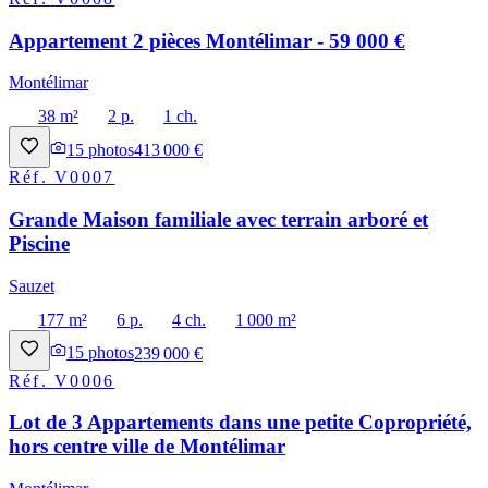
Appartement 2 pièces Montélimar - 59 000 €
Montélimar
38 m²
2 p.
1 ch.
15
photos
413 000 €
Réf.
V0007
Grande Maison familiale avec terrain arboré et
Piscine
Sauzet
177 m²
6 p.
4 ch.
1 000 m²
15
photos
239 000 €
Réf.
V0006
Lot de 3 Appartements dans une petite Copropriété,
hors centre ville de Montélimar