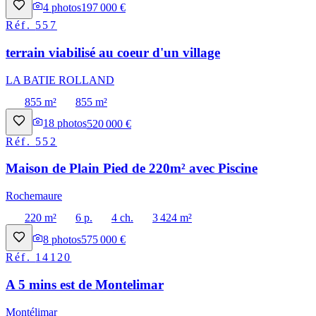
4
photos
197 000 €
Réf.
557
terrain viabilisé au coeur d'un village
LA BATIE ROLLAND
855 m²
855 m²
18
photos
520 000 €
Réf.
552
Maison de Plain Pied de 220m² avec Piscine
Rochemaure
220 m²
6 p.
4 ch.
3 424 m²
8
photos
575 000 €
Réf.
14120
A 5 mins est de Montelimar
Montélimar