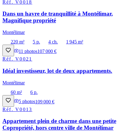
Réf.
V0018
Dans un havre de tranquillité à Montélimar,
Magnifique propriété
Montélimar
220 m²
5 p.
4 ch.
1 945 m²
11
photos
107 000 €
Réf.
V0021
Idéal investisseur, lot de deux appartements.
Montélimar
60 m²
6 p.
5
photos
109 000 €
Réf.
V0013
Appartement plein de charme dans une petite
Copropriété, hors centre ville de Montélimar