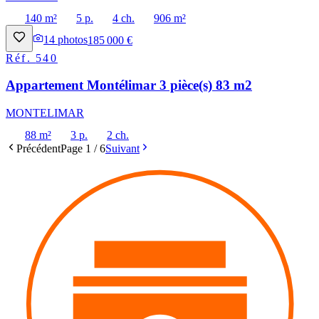
140 m²
5 p.
4 ch.
906 m²
14
photos
185 000 €
Réf.
540
Appartement Montélimar 3 pièce(s) 83 m2
MONTELIMAR
88 m²
3 p.
2 ch.
Précédent
Page
1
/
6
Suivant