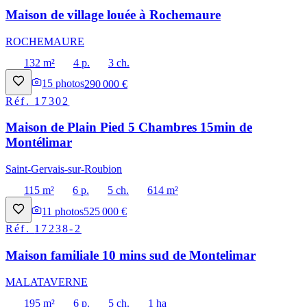
Maison de village louée à Rochemaure
ROCHEMAURE
132 m²
4 p.
3 ch.
15
photos
290 000 €
Réf.
17302
Maison de Plain Pied 5 Chambres 15min de
Montélimar
Saint-Gervais-sur-Roubion
115 m²
6 p.
5 ch.
614 m²
11
photos
525 000 €
Réf.
17238-2
Maison familiale 10 mins sud de Montelimar
MALATAVERNE
195 m²
6 p.
5 ch.
1 ha