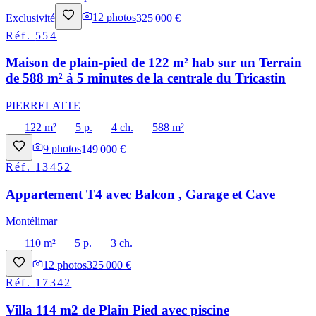
Exclusivité
12
photos
325 000 €
Réf.
554
Maison de plain-pied de 122 m² hab sur un Terrain
de 588 m² à 5 minutes de la centrale du Tricastin
PIERRELATTE
122 m²
5 p.
4 ch.
588 m²
9
photos
149 000 €
Réf.
13452
Appartement T4 avec Balcon , Garage et Cave
Montélimar
110 m²
5 p.
3 ch.
12
photos
325 000 €
Réf.
17342
Villa 114 m2 de Plain Pied avec piscine