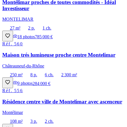
Montélimar proches de toutes commodités - Idéal
Investisseur
MONTELIMAR
27 m²
2 p.
1 ch.
18
photos
785 000 €
Réf.
560
Maison trés lumineuse proche centre Montelimar
Châteauneuf-du-Rhône
250 m²
8 p.
6 ch.
2 300 m²
9
photos
284 000 €
Réf.
556
Résidence centre ville de Montelimar avec ascenceur
Montélimar
108 m²
3 p.
2 ch.