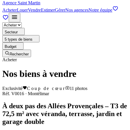
Agence Saint Martin
Acheter
Louer
Vendre
Estimer
Gérer
Nos agences
Notre équipe
Secteur
5 types de biens
Budget
Rechercher
Acheter
Nos biens à vendre
Exclusivité
Coup de cœur
11
photos
Réf.
V0016
·
Montélimar
À deux pas des Allées Provençales – T3 de
72,5 m² avec véranda, terrasse, jardin et
garage double