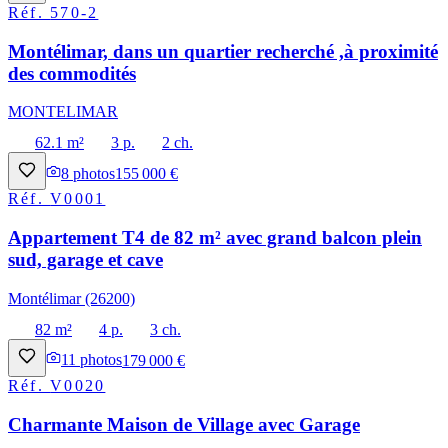
Réf.
570-2
Montélimar, dans un quartier recherché ,à proximité
des commodités
MONTELIMAR
62.1 m²
3 p.
2 ch.
8
photos
155 000 €
Réf.
V0001
Appartement T4 de 82 m² avec grand balcon plein
sud, garage et cave
Montélimar (26200)
82 m²
4 p.
3 ch.
11
photos
179 000 €
Réf.
V0020
Charmante Maison de Village avec Garage