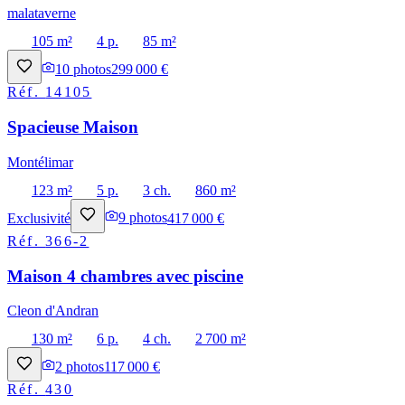
malataverne
105 m²
4 p.
85 m²
10
photos
299 000 €
Réf.
14105
Spacieuse Maison
Montélimar
123 m²
5 p.
3 ch.
860 m²
Exclusivité
9
photos
417 000 €
Réf.
366-2
Maison 4 chambres avec piscine
Cleon d'Andran
130 m²
6 p.
4 ch.
2 700 m²
2
photos
117 000 €
Réf.
430