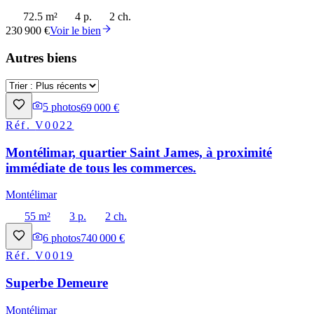
72.5 m²
4 p.
2 ch.
230 900 €
Voir le bien
Autres biens
5
photos
69 000 €
Réf.
V0022
Montélimar, quartier Saint James, à proximité
immédiate de tous les commerces.
Montélimar
55 m²
3 p.
2 ch.
6
photos
740 000 €
Réf.
V0019
Superbe Demeure
Montélimar