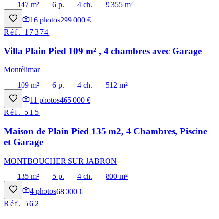
147 m²
6 p.
4 ch.
9 355 m²
16
photos
299 000 €
Réf.
17374
Villa Plain Pied 109 m² , 4 chambres avec Garage
Montélimar
109 m²
6 p.
4 ch.
512 m²
11
photos
465 000 €
Réf.
515
Maison de Plain Pied 135 m2, 4 Chambres, Piscine
et Garage
MONTBOUCHER SUR JABRON
135 m²
5 p.
4 ch.
800 m²
4
photos
68 000 €
Réf.
562