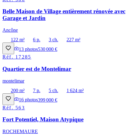
Belle Maison de Village entièrement rénovée avec
Garage et Jardin
Ancône
122 m²
6 p.
3 ch.
227 m²
13
photos
530 000 €
Réf.
17285
Quartier est de Montelimar
montelimar
200 m²
7 p.
5 ch.
1 624 m²
16
photos
399 000 €
Réf.
563
Fort Potentiel, Maison Atypique
ROCHEMAURE