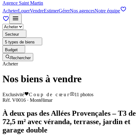
Agence Saint Martin
Acheter
Louer
Vendre
Estimer
Gérer
Nos agences
Notre équipe
Secteur
5 types de biens
Budget
Rechercher
Acheter
Nos biens à vendre
Exclusivité
Coup de cœur
11
photos
Réf.
V0016
·
Montélimar
À deux pas des Allées Provençales – T3 de
72,5 m² avec véranda, terrasse, jardin et
garage double