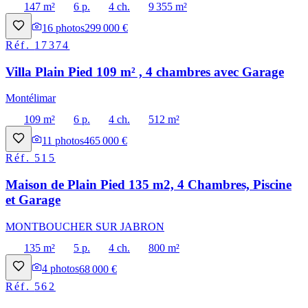
147 m²
6 p.
4 ch.
9 355 m²
16
photos
299 000 €
Réf.
17374
Villa Plain Pied 109 m² , 4 chambres avec Garage
Montélimar
109 m²
6 p.
4 ch.
512 m²
11
photos
465 000 €
Réf.
515
Maison de Plain Pied 135 m2, 4 Chambres, Piscine
et Garage
MONTBOUCHER SUR JABRON
135 m²
5 p.
4 ch.
800 m²
4
photos
68 000 €
Réf.
562