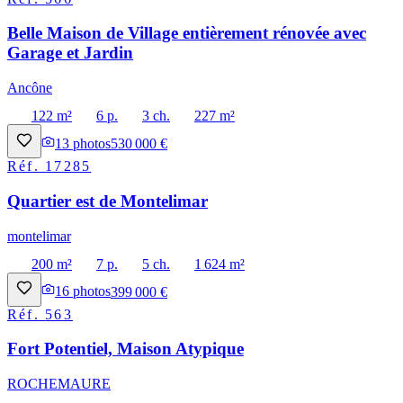
Belle Maison de Village entièrement rénovée avec
Garage et Jardin
Ancône
122 m²
6 p.
3 ch.
227 m²
13
photos
530 000 €
Réf.
17285
Quartier est de Montelimar
montelimar
200 m²
7 p.
5 ch.
1 624 m²
16
photos
399 000 €
Réf.
563
Fort Potentiel, Maison Atypique
ROCHEMAURE