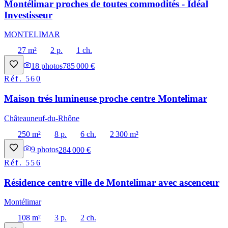
Montélimar proches de toutes commodités - Idéal
Investisseur
MONTELIMAR
27 m²
2 p.
1 ch.
18
photos
785 000 €
Réf.
560
Maison trés lumineuse proche centre Montelimar
Châteauneuf-du-Rhône
250 m²
8 p.
6 ch.
2 300 m²
9
photos
284 000 €
Réf.
556
Résidence centre ville de Montelimar avec ascenceur
Montélimar
108 m²
3 p.
2 ch.