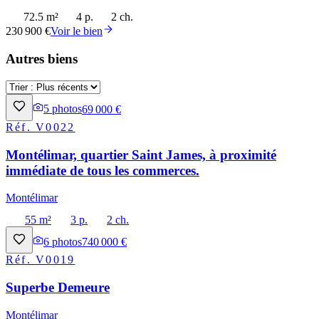
72.5 m²
4 p.
2 ch.
230 900 €
Voir le bien
Autres biens
5
photos
69 000 €
Réf.
V0022
Montélimar, quartier Saint James, à proximité
immédiate de tous les commerces.
Montélimar
55 m²
3 p.
2 ch.
6
photos
740 000 €
Réf.
V0019
Superbe Demeure
Montélimar