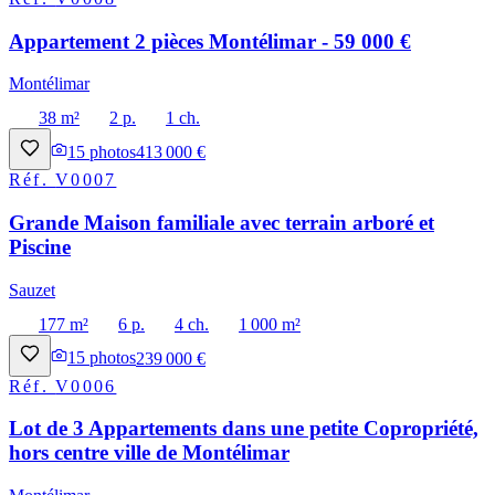
Appartement 2 pièces Montélimar - 59 000 €
Montélimar
38 m²
2 p.
1 ch.
15
photos
413 000 €
Réf.
V0007
Grande Maison familiale avec terrain arboré et
Piscine
Sauzet
177 m²
6 p.
4 ch.
1 000 m²
15
photos
239 000 €
Réf.
V0006
Lot de 3 Appartements dans une petite Copropriété,
hors centre ville de Montélimar