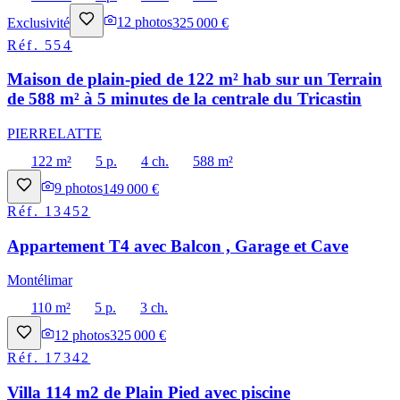
Exclusivité
12
photos
325 000 €
Réf.
554
Maison de plain-pied de 122 m² hab sur un Terrain
de 588 m² à 5 minutes de la centrale du Tricastin
PIERRELATTE
122 m²
5 p.
4 ch.
588 m²
9
photos
149 000 €
Réf.
13452
Appartement T4 avec Balcon , Garage et Cave
Montélimar
110 m²
5 p.
3 ch.
12
photos
325 000 €
Réf.
17342
Villa 114 m2 de Plain Pied avec piscine