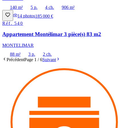
140 m²
5 p.
4 ch.
906 m²
14
photos
185 000 €
Réf.
540
Appartement Montélimar 3 pièce(s) 83 m2
MONTELIMAR
88 m²
3 p.
2 ch.
Précédent
Page
1
/
6
Suivant