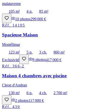
malataverne
105 m²
4 p.
85 m²
10
photos
299 000 €
Réf.
14105
Spacieuse Maison
Montélimar
123 m²
5 p.
3 ch.
860 m²
Exclusivité
9
photos
417 000 €
Réf.
366-2
Maison 4 chambres avec piscine
Cleon d'Andran
130 m²
6 p.
4 ch.
2 700 m²
2
photos
117 000 €
Réf.
430