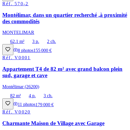
Réf.
570-2
Montélimar, dans un quartier recherché ,à proximité
des commodités
MONTELIMAR
62.1 m²
3 p.
2 ch.
8
photos
155 000 €
Réf.
V0001
Appartement T4 de 82 m² avec grand balcon plein
sud, garage et cave
Montélimar (26200)
82 m²
4 p.
3 ch.
11
photos
179 000 €
Réf.
V0020
Charmante Maison de Village avec Garage