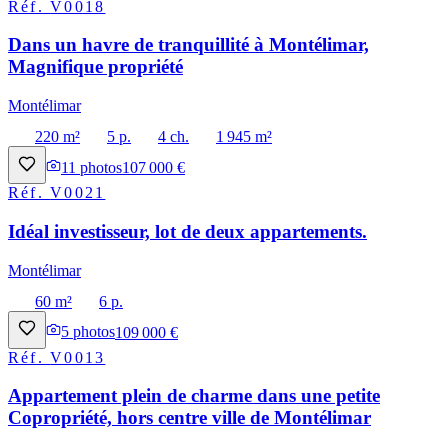
Réf.
V0018
Dans un havre de tranquillité à Montélimar,
Magnifique propriété
Montélimar
220 m²
5 p.
4 ch.
1 945 m²
11
photos
107 000 €
Réf.
V0021
Idéal investisseur, lot de deux appartements.
Montélimar
60 m²
6 p.
5
photos
109 000 €
Réf.
V0013
Appartement plein de charme dans une petite
Copropriété, hors centre ville de Montélimar