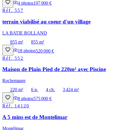
4
photos
197 000 €
Réf.
557
terrain viabilisé au coeur d'un village
LA BATIE ROLLAND
855 m²
855 m²
18
photos
520 000 €
Réf.
552
Maison de Plain Pied de 220m² avec Piscine
Rochemaure
220 m²
6 p.
4 ch.
3 424 m²
8
photos
575 000 €
Réf.
14120
A 5 mins est de Montelimar
Montélimar