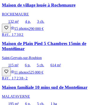
Maison de village louée à Rochemaure
ROCHEMAURE
132 m²
4 p.
3 ch.
15
photos
290 000 €
Réf.
17302
Maison de Plain Pied 5 Chambres 15min de
Montélimar
Saint-Gervais-sur-Roubion
115 m²
6 p.
5 ch.
614 m²
11
photos
525 000 €
Réf.
17238-2
Maison familiale 10 mins sud de Montelimar
MALATAVERNE
195 m²
6 p.
5 ch.
1 ha