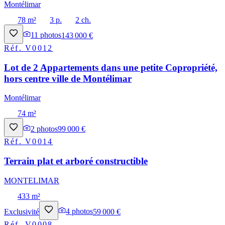
Montélimar
78 m²
3 p.
2 ch.
11
photos
143 000 €
Réf.
V0012
Lot de 2 Appartements dans une petite Copropriété,
hors centre ville de Montélimar
Montélimar
74 m²
2
photos
99 000 €
Réf.
V0014
Terrain plat et arboré constructible
MONTELIMAR
433 m²
Exclusivité
4
photos
59 000 €
Réf.
V0008