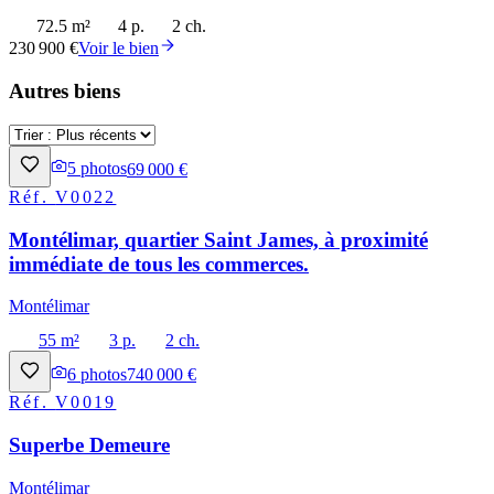
72.5 m²
4 p.
2 ch.
230 900 €
Voir le bien
Autres biens
5
photos
69 000 €
Réf.
V0022
Montélimar, quartier Saint James, à proximité
immédiate de tous les commerces.
Montélimar
55 m²
3 p.
2 ch.
6
photos
740 000 €
Réf.
V0019
Superbe Demeure
Montélimar