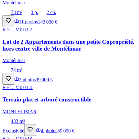
Montélimar
78 m²
3 p.
2 ch.
11
photos
143 000 €
Réf.
V0012
Lot de 2 Appartements dans une petite Copropriété,
hors centre ville de Montélimar
Montélimar
74 m²
2
photos
99 000 €
Réf.
V0014
Terrain plat et arboré constructible
MONTELIMAR
433 m²
Exclusivité
4
photos
59 000 €
Réf.
V0008