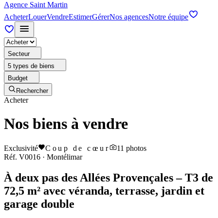
Agence Saint Martin
Acheter
Louer
Vendre
Estimer
Gérer
Nos agences
Notre équipe
Secteur
5 types de biens
Budget
Rechercher
Acheter
Nos biens à vendre
Exclusivité
Coup de cœur
11
photos
Réf.
V0016
·
Montélimar
À deux pas des Allées Provençales – T3 de
72,5 m² avec véranda, terrasse, jardin et
garage double