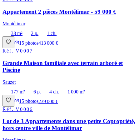
Appartement 2 pièces Montélimar - 59 000 €
Montélimar
38 m²
2 p.
1 ch.
15
photos
413 000 €
Réf.
V0007
Grande Maison familiale avec terrain arboré et
Piscine
Sauzet
177 m²
6 p.
4 ch.
1 000 m²
15
photos
239 000 €
Réf.
V0006
Lot de 3 Appartements dans une petite Copropriété,
hors centre ville de Montélimar