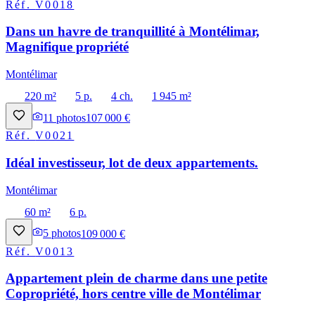
Réf.
V0018
Dans un havre de tranquillité à Montélimar,
Magnifique propriété
Montélimar
220 m²
5 p.
4 ch.
1 945 m²
11
photos
107 000 €
Réf.
V0021
Idéal investisseur, lot de deux appartements.
Montélimar
60 m²
6 p.
5
photos
109 000 €
Réf.
V0013
Appartement plein de charme dans une petite
Copropriété, hors centre ville de Montélimar