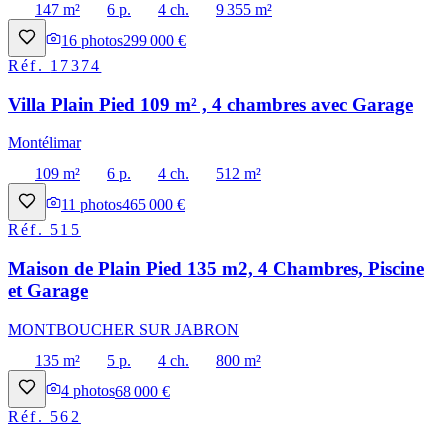
147 m²
6 p.
4 ch.
9 355 m²
16
photos
299 000 €
Réf.
17374
Villa Plain Pied 109 m² , 4 chambres avec Garage
Montélimar
109 m²
6 p.
4 ch.
512 m²
11
photos
465 000 €
Réf.
515
Maison de Plain Pied 135 m2, 4 Chambres, Piscine
et Garage
MONTBOUCHER SUR JABRON
135 m²
5 p.
4 ch.
800 m²
4
photos
68 000 €
Réf.
562