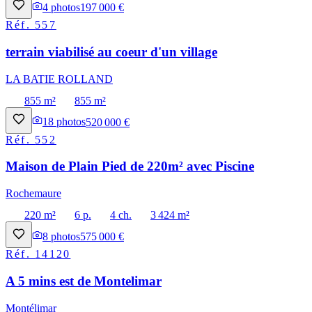
4
photos
197 000 €
Réf.
557
terrain viabilisé au coeur d'un village
LA BATIE ROLLAND
855 m²
855 m²
18
photos
520 000 €
Réf.
552
Maison de Plain Pied de 220m² avec Piscine
Rochemaure
220 m²
6 p.
4 ch.
3 424 m²
8
photos
575 000 €
Réf.
14120
A 5 mins est de Montelimar
Montélimar