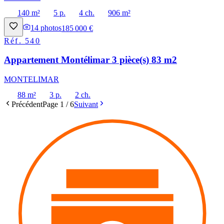
140 m²
5 p.
4 ch.
906 m²
14
photos
185 000 €
Réf.
540
Appartement Montélimar 3 pièce(s) 83 m2
MONTELIMAR
88 m²
3 p.
2 ch.
Précédent
Page
1
/
6
Suivant