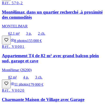
Réf.
570-2
Montélimar, dans un quartier recherché ,à proximité
des commodités
MONTELIMAR
62.1 m²
3 p.
2 ch.
8
photos
155 000 €
Réf.
V0001
Appartement T4 de 82 m² avec grand balcon plein
sud, garage et cave
Montélimar (26200)
82 m²
4 p.
3 ch.
11
photos
179 000 €
Réf.
V0020
Charmante Maison de Village avec Garage