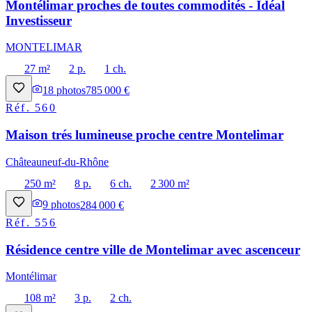
Montélimar proches de toutes commodités - Idéal
Investisseur
MONTELIMAR
27 m²
2 p.
1 ch.
18
photos
785 000 €
Réf.
560
Maison trés lumineuse proche centre Montelimar
Châteauneuf-du-Rhône
250 m²
8 p.
6 ch.
2 300 m²
9
photos
284 000 €
Réf.
556
Résidence centre ville de Montelimar avec ascenceur
Montélimar
108 m²
3 p.
2 ch.