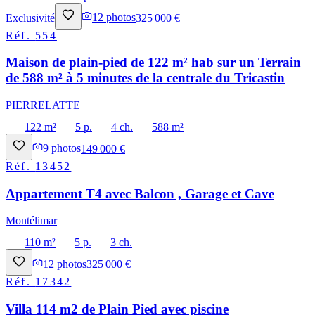
Exclusivité
12
photos
325 000 €
Réf.
554
Maison de plain-pied de 122 m² hab sur un Terrain
de 588 m² à 5 minutes de la centrale du Tricastin
PIERRELATTE
122 m²
5 p.
4 ch.
588 m²
9
photos
149 000 €
Réf.
13452
Appartement T4 avec Balcon , Garage et Cave
Montélimar
110 m²
5 p.
3 ch.
12
photos
325 000 €
Réf.
17342
Villa 114 m2 de Plain Pied avec piscine