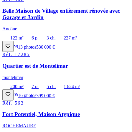
Belle Maison de Village entièrement rénovée avec
Garage et Jardin
Ancône
122 m²
6 p.
3 ch.
227 m²
13
photos
530 000 €
Réf.
17285
Quartier est de Montelimar
montelimar
200 m²
7 p.
5 ch.
1 624 m²
16
photos
399 000 €
Réf.
563
Fort Potentiel, Maison Atypique
ROCHEMAURE