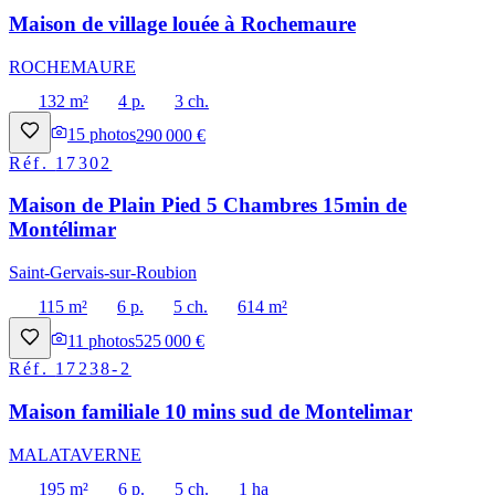
Maison de village louée à Rochemaure
ROCHEMAURE
132 m²
4 p.
3 ch.
15
photos
290 000 €
Réf.
17302
Maison de Plain Pied 5 Chambres 15min de
Montélimar
Saint-Gervais-sur-Roubion
115 m²
6 p.
5 ch.
614 m²
11
photos
525 000 €
Réf.
17238-2
Maison familiale 10 mins sud de Montelimar
MALATAVERNE
195 m²
6 p.
5 ch.
1 ha