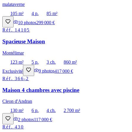
malataverne
105 m²
4 p.
85 m²
10
photos
299 000 €
Réf.
14105
Spacieuse Maison
Montélimar
123 m²
5 p.
3 ch.
860 m²
Exclusivité
9
photos
417 000 €
Réf.
366-2
Maison 4 chambres avec piscine
Cleon d'Andran
130 m²
6 p.
4 ch.
2 700 m²
2
photos
117 000 €
Réf.
430