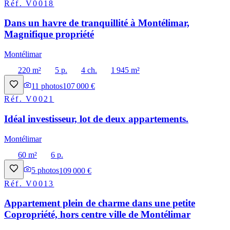
Réf.
V0018
Dans un havre de tranquillité à Montélimar,
Magnifique propriété
Montélimar
220 m²
5 p.
4 ch.
1 945 m²
11
photos
107 000 €
Réf.
V0021
Idéal investisseur, lot de deux appartements.
Montélimar
60 m²
6 p.
5
photos
109 000 €
Réf.
V0013
Appartement plein de charme dans une petite
Copropriété, hors centre ville de Montélimar