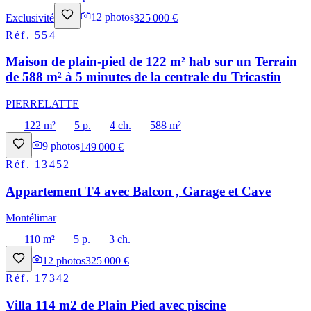
Exclusivité
12
photos
325 000 €
Réf.
554
Maison de plain-pied de 122 m² hab sur un Terrain
de 588 m² à 5 minutes de la centrale du Tricastin
PIERRELATTE
122 m²
5 p.
4 ch.
588 m²
9
photos
149 000 €
Réf.
13452
Appartement T4 avec Balcon , Garage et Cave
Montélimar
110 m²
5 p.
3 ch.
12
photos
325 000 €
Réf.
17342
Villa 114 m2 de Plain Pied avec piscine