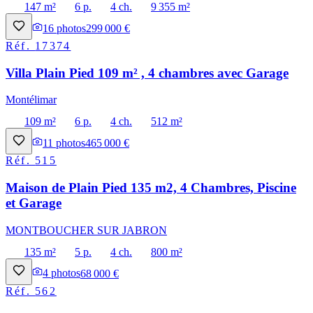
147 m²
6 p.
4 ch.
9 355 m²
16
photos
299 000 €
Réf.
17374
Villa Plain Pied 109 m² , 4 chambres avec Garage
Montélimar
109 m²
6 p.
4 ch.
512 m²
11
photos
465 000 €
Réf.
515
Maison de Plain Pied 135 m2, 4 Chambres, Piscine
et Garage
MONTBOUCHER SUR JABRON
135 m²
5 p.
4 ch.
800 m²
4
photos
68 000 €
Réf.
562