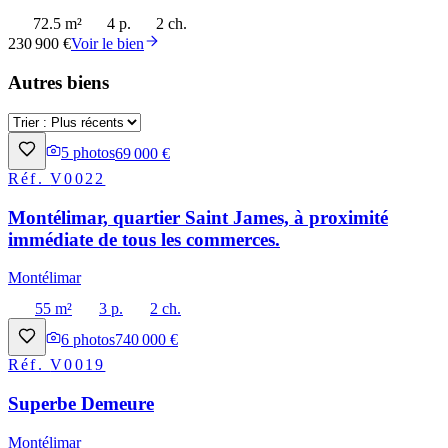
72.5 m²
4 p.
2 ch.
230 900 €
Voir le bien
Autres biens
5
photos
69 000 €
Réf.
V0022
Montélimar, quartier Saint James, à proximité
immédiate de tous les commerces.
Montélimar
55 m²
3 p.
2 ch.
6
photos
740 000 €
Réf.
V0019
Superbe Demeure
Montélimar