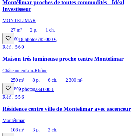
Montélimar proches de toutes commodités - Idéal
Investisseur
MONTELIMAR
27 m²
2 p.
1 ch.
18
photos
785 000 €
Réf.
560
Maison trés lumineuse proche centre Montelimar
Châteauneuf-du-Rhône
250 m²
8 p.
6 ch.
2 300 m²
9
photos
284 000 €
Réf.
556
Résidence centre ville de Montelimar avec ascenceur
Montélimar
108 m²
3 p.
2 ch.