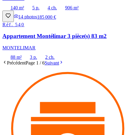
140 m²
5 p.
4 ch.
906 m²
14
photos
185 000 €
Réf.
540
Appartement Montélimar 3 pièce(s) 83 m2
MONTELIMAR
88 m²
3 p.
2 ch.
Précédent
Page
1
/
6
Suivant