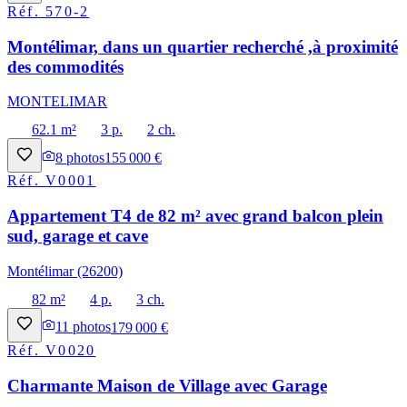
Réf.
570-2
Montélimar, dans un quartier recherché ,à proximité
des commodités
MONTELIMAR
62.1 m²
3 p.
2 ch.
8
photos
155 000 €
Réf.
V0001
Appartement T4 de 82 m² avec grand balcon plein
sud, garage et cave
Montélimar (26200)
82 m²
4 p.
3 ch.
11
photos
179 000 €
Réf.
V0020
Charmante Maison de Village avec Garage