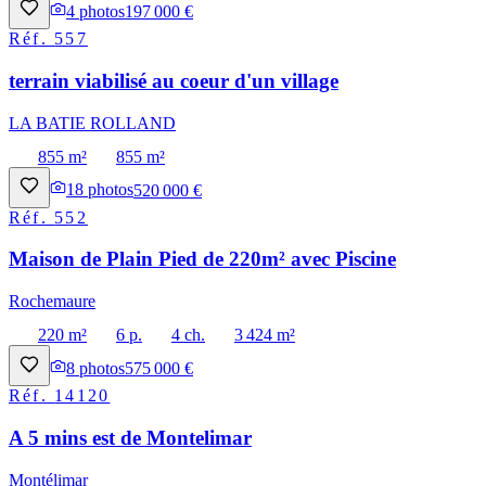
4
photos
197 000 €
Réf.
557
terrain viabilisé au coeur d'un village
LA BATIE ROLLAND
855 m²
855 m²
18
photos
520 000 €
Réf.
552
Maison de Plain Pied de 220m² avec Piscine
Rochemaure
220 m²
6 p.
4 ch.
3 424 m²
8
photos
575 000 €
Réf.
14120
A 5 mins est de Montelimar
Montélimar