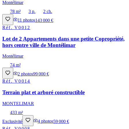
Montélimar
78 m²
3 p.
2 ch.
11
photos
143 000 €
Réf.
V0012
Lot de 2 Appartements dans une petite Copropriété,
hors centre ville de Montélimar
Montélimar
74 m²
2
photos
99 000 €
Réf.
V0014
Terrain plat et arboré constructible
MONTELIMAR
433 m²
Exclusivité
4
photos
59 000 €
Réf.
V0008