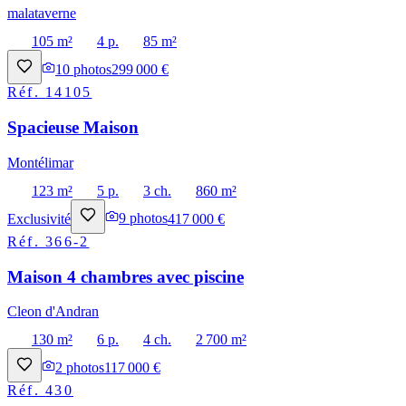
malataverne
105 m²
4 p.
85 m²
10
photos
299 000 €
Réf.
14105
Spacieuse Maison
Montélimar
123 m²
5 p.
3 ch.
860 m²
Exclusivité
9
photos
417 000 €
Réf.
366-2
Maison 4 chambres avec piscine
Cleon d'Andran
130 m²
6 p.
4 ch.
2 700 m²
2
photos
117 000 €
Réf.
430