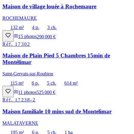
Maison de village louée à Rochemaure
ROCHEMAURE
132 m²
4 p.
3 ch.
15
photos
290 000 €
Réf.
17302
Maison de Plain Pied 5 Chambres 15min de
Montélimar
Saint-Gervais-sur-Roubion
115 m²
6 p.
5 ch.
614 m²
11
photos
525 000 €
Réf.
17238-2
Maison familiale 10 mins sud de Montelimar
MALATAVERNE
195 m²
6 p.
5 ch.
1 ha