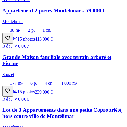
Appartement 2 pièces Montélimar - 59 000 €
Montélimar
38 m²
2 p.
1 ch.
15
photos
413 000 €
Réf.
V0007
Grande Maison familiale avec terrain arboré et
Piscine
Sauzet
177 m²
6 p.
4 ch.
1 000 m²
15
photos
239 000 €
Réf.
V0006
Lot de 3 Appartements dans une petite Copropriété,
hors centre ville de Montélimar