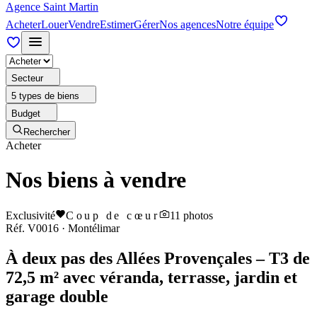
Agence Saint Martin
Acheter
Louer
Vendre
Estimer
Gérer
Nos agences
Notre équipe
Secteur
5 types de biens
Budget
Rechercher
Acheter
Nos biens à vendre
Exclusivité
Coup de cœur
11
photos
Réf.
V0016
·
Montélimar
À deux pas des Allées Provençales – T3 de
72,5 m² avec véranda, terrasse, jardin et
garage double