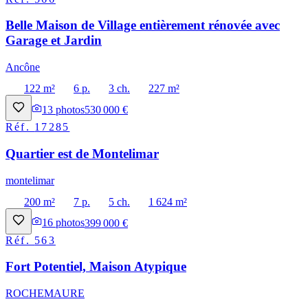
Belle Maison de Village entièrement rénovée avec
Garage et Jardin
Ancône
122 m²
6 p.
3 ch.
227 m²
13
photos
530 000 €
Réf.
17285
Quartier est de Montelimar
montelimar
200 m²
7 p.
5 ch.
1 624 m²
16
photos
399 000 €
Réf.
563
Fort Potentiel, Maison Atypique
ROCHEMAURE