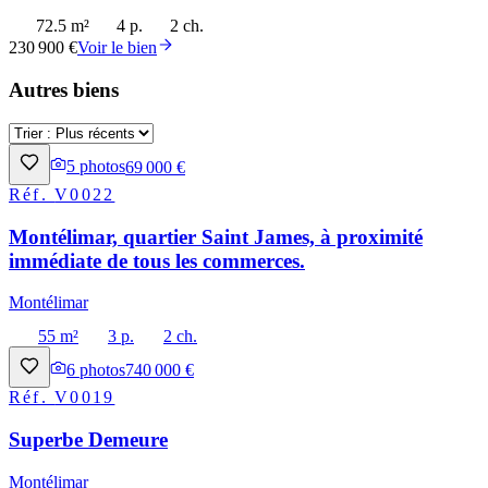
72.5 m²
4 p.
2 ch.
230 900 €
Voir le bien
Autres biens
5
photos
69 000 €
Réf.
V0022
Montélimar, quartier Saint James, à proximité
immédiate de tous les commerces.
Montélimar
55 m²
3 p.
2 ch.
6
photos
740 000 €
Réf.
V0019
Superbe Demeure
Montélimar