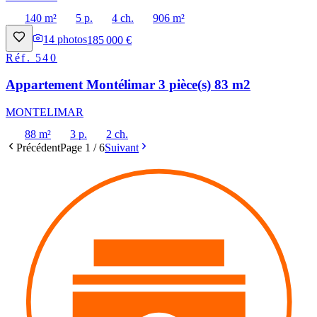
140 m²
5 p.
4 ch.
906 m²
14
photos
185 000 €
Réf.
540
Appartement Montélimar 3 pièce(s) 83 m2
MONTELIMAR
88 m²
3 p.
2 ch.
Précédent
Page
1
/
6
Suivant