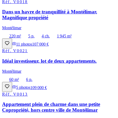
Réf.
V0018
Dans un havre de tranquillité à Montélimar,
Magnifique propriété
Montélimar
220 m²
5 p.
4 ch.
1 945 m²
11
photos
107 000 €
Réf.
V0021
Idéal investisseur, lot de deux appartements.
Montélimar
60 m²
6 p.
5
photos
109 000 €
Réf.
V0013
Appartement plein de charme dans une petite
Copropriété, hors centre ville de Montélimar