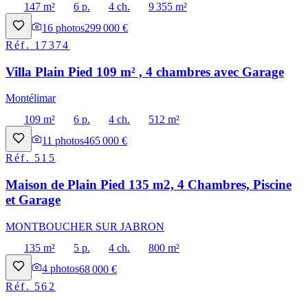
147 m²
6 p.
4 ch.
9 355 m²
16
photos
299 000 €
Réf.
17374
Villa Plain Pied 109 m² , 4 chambres avec Garage
Montélimar
109 m²
6 p.
4 ch.
512 m²
11
photos
465 000 €
Réf.
515
Maison de Plain Pied 135 m2, 4 Chambres, Piscine
et Garage
MONTBOUCHER SUR JABRON
135 m²
5 p.
4 ch.
800 m²
4
photos
68 000 €
Réf.
562