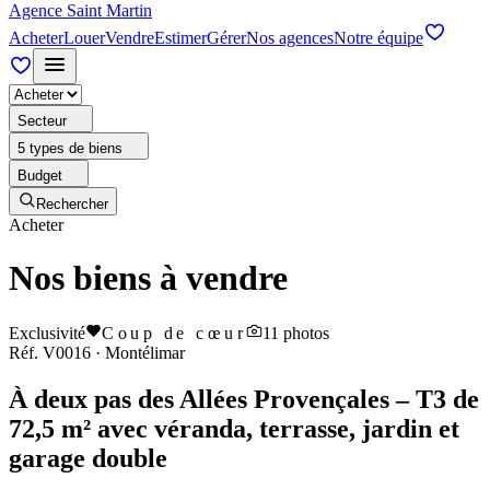
Agence Saint Martin
Acheter
Louer
Vendre
Estimer
Gérer
Nos agences
Notre équipe
Secteur
5 types de biens
Budget
Rechercher
Acheter
Nos biens à vendre
Exclusivité
Coup de cœur
11
photos
Réf.
V0016
·
Montélimar
À deux pas des Allées Provençales – T3 de
72,5 m² avec véranda, terrasse, jardin et
garage double