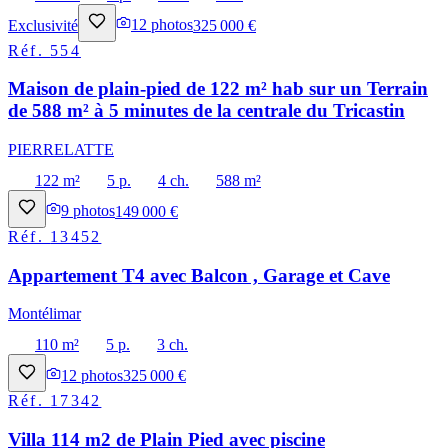
Exclusivité
12
photos
325 000 €
Réf.
554
Maison de plain-pied de 122 m² hab sur un Terrain
de 588 m² à 5 minutes de la centrale du Tricastin
PIERRELATTE
122 m²
5 p.
4 ch.
588 m²
9
photos
149 000 €
Réf.
13452
Appartement T4 avec Balcon , Garage et Cave
Montélimar
110 m²
5 p.
3 ch.
12
photos
325 000 €
Réf.
17342
Villa 114 m2 de Plain Pied avec piscine