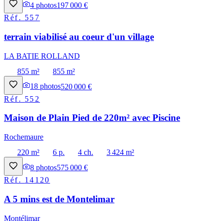
4
photos
197 000 €
Réf.
557
terrain viabilisé au coeur d'un village
LA BATIE ROLLAND
855 m²
855 m²
18
photos
520 000 €
Réf.
552
Maison de Plain Pied de 220m² avec Piscine
Rochemaure
220 m²
6 p.
4 ch.
3 424 m²
8
photos
575 000 €
Réf.
14120
A 5 mins est de Montelimar
Montélimar