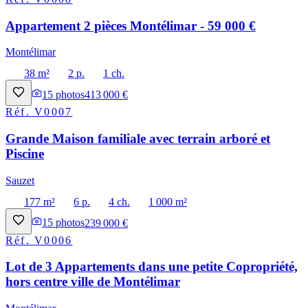
Appartement 2 pièces Montélimar - 59 000 €
Montélimar
38 m²
2 p.
1 ch.
15
photos
413 000 €
Réf.
V0007
Grande Maison familiale avec terrain arboré et
Piscine
Sauzet
177 m²
6 p.
4 ch.
1 000 m²
15
photos
239 000 €
Réf.
V0006
Lot de 3 Appartements dans une petite Copropriété,
hors centre ville de Montélimar