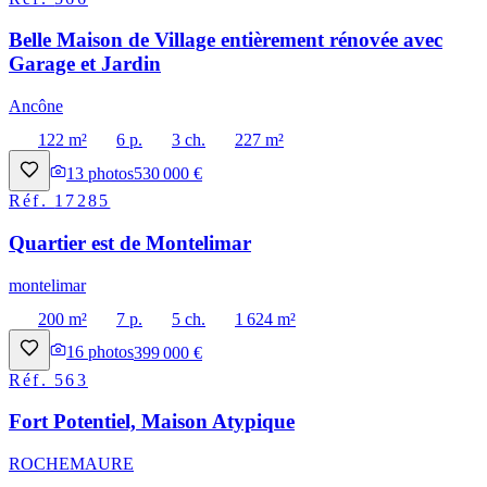
Belle Maison de Village entièrement rénovée avec
Garage et Jardin
Ancône
122 m²
6 p.
3 ch.
227 m²
13
photos
530 000 €
Réf.
17285
Quartier est de Montelimar
montelimar
200 m²
7 p.
5 ch.
1 624 m²
16
photos
399 000 €
Réf.
563
Fort Potentiel, Maison Atypique
ROCHEMAURE