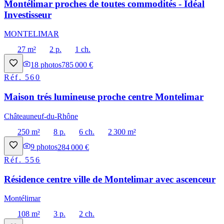
Montélimar proches de toutes commodités - Idéal
Investisseur
MONTELIMAR
27 m²
2 p.
1 ch.
18
photos
785 000 €
Réf.
560
Maison trés lumineuse proche centre Montelimar
Châteauneuf-du-Rhône
250 m²
8 p.
6 ch.
2 300 m²
9
photos
284 000 €
Réf.
556
Résidence centre ville de Montelimar avec ascenceur
Montélimar
108 m²
3 p.
2 ch.