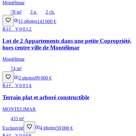
Montélimar
78 m²
3 p.
2 ch.
11
photos
143 000 €
Réf.
V0012
Lot de 2 Appartements dans une petite Copropriété,
hors centre ville de Montélimar
Montélimar
74 m²
2
photos
99 000 €
Réf.
V0014
Terrain plat et arboré constructible
MONTELIMAR
433 m²
Exclusivité
4
photos
59 000 €
Réf.
V0008