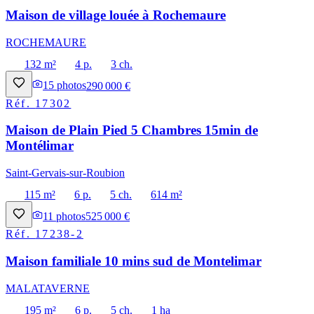
Maison de village louée à Rochemaure
ROCHEMAURE
132 m²
4 p.
3 ch.
15
photos
290 000 €
Réf.
17302
Maison de Plain Pied 5 Chambres 15min de
Montélimar
Saint-Gervais-sur-Roubion
115 m²
6 p.
5 ch.
614 m²
11
photos
525 000 €
Réf.
17238-2
Maison familiale 10 mins sud de Montelimar
MALATAVERNE
195 m²
6 p.
5 ch.
1 ha