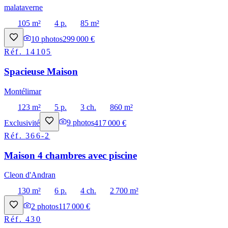
malataverne
105 m²
4 p.
85 m²
10
photos
299 000 €
Réf.
14105
Spacieuse Maison
Montélimar
123 m²
5 p.
3 ch.
860 m²
Exclusivité
9
photos
417 000 €
Réf.
366-2
Maison 4 chambres avec piscine
Cleon d'Andran
130 m²
6 p.
4 ch.
2 700 m²
2
photos
117 000 €
Réf.
430