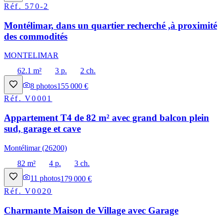
Réf.
570-2
Montélimar, dans un quartier recherché ,à proximité
des commodités
MONTELIMAR
62.1 m²
3 p.
2 ch.
8
photos
155 000 €
Réf.
V0001
Appartement T4 de 82 m² avec grand balcon plein
sud, garage et cave
Montélimar (26200)
82 m²
4 p.
3 ch.
11
photos
179 000 €
Réf.
V0020
Charmante Maison de Village avec Garage