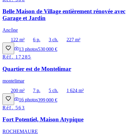
Belle Maison de Village entièrement rénovée avec
Garage et Jardin
Ancône
122 m²
6 p.
3 ch.
227 m²
13
photos
530 000 €
Réf.
17285
Quartier est de Montelimar
montelimar
200 m²
7 p.
5 ch.
1 624 m²
16
photos
399 000 €
Réf.
563
Fort Potentiel, Maison Atypique
ROCHEMAURE