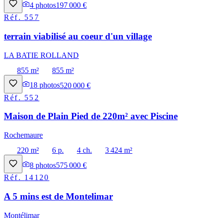
4
photos
197 000 €
Réf.
557
terrain viabilisé au coeur d'un village
LA BATIE ROLLAND
855 m²
855 m²
18
photos
520 000 €
Réf.
552
Maison de Plain Pied de 220m² avec Piscine
Rochemaure
220 m²
6 p.
4 ch.
3 424 m²
8
photos
575 000 €
Réf.
14120
A 5 mins est de Montelimar
Montélimar