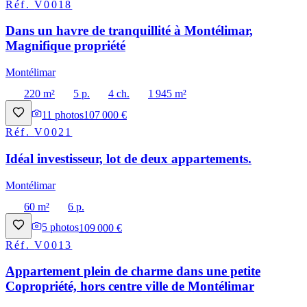
Réf.
V0018
Dans un havre de tranquillité à Montélimar,
Magnifique propriété
Montélimar
220 m²
5 p.
4 ch.
1 945 m²
11
photos
107 000 €
Réf.
V0021
Idéal investisseur, lot de deux appartements.
Montélimar
60 m²
6 p.
5
photos
109 000 €
Réf.
V0013
Appartement plein de charme dans une petite
Copropriété, hors centre ville de Montélimar