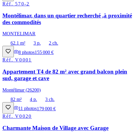
Réf.
570-2
Montélimar, dans un quartier recherché ,à proximité
des commodités
MONTELIMAR
62.1 m²
3 p.
2 ch.
8
photos
155 000 €
Réf.
V0001
Appartement T4 de 82 m² avec grand balcon plein
sud, garage et cave
Montélimar (26200)
82 m²
4 p.
3 ch.
11
photos
179 000 €
Réf.
V0020
Charmante Maison de Village avec Garage