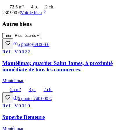
72.5 m²
4 p.
2 ch.
230 900 €
Voir le bien
Autres biens
5
photos
69 000 €
Réf.
V0022
Montélimar, quartier Saint James, à proximité
immédiate de tous les commerces.
Montélimar
55 m²
3 p.
2 ch.
6
photos
740 000 €
Réf.
V0019
Superbe Demeure
Montélimar