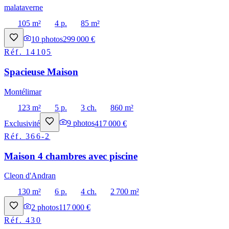
malataverne
105 m²
4 p.
85 m²
10
photos
299 000 €
Réf.
14105
Spacieuse Maison
Montélimar
123 m²
5 p.
3 ch.
860 m²
Exclusivité
9
photos
417 000 €
Réf.
366-2
Maison 4 chambres avec piscine
Cleon d'Andran
130 m²
6 p.
4 ch.
2 700 m²
2
photos
117 000 €
Réf.
430