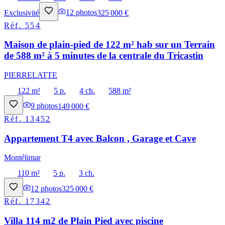
Exclusivité
12
photos
325 000 €
Réf.
554
Maison de plain-pied de 122 m² hab sur un Terrain
de 588 m² à 5 minutes de la centrale du Tricastin
PIERRELATTE
122 m²
5 p.
4 ch.
588 m²
9
photos
149 000 €
Réf.
13452
Appartement T4 avec Balcon , Garage et Cave
Montélimar
110 m²
5 p.
3 ch.
12
photos
325 000 €
Réf.
17342
Villa 114 m2 de Plain Pied avec piscine