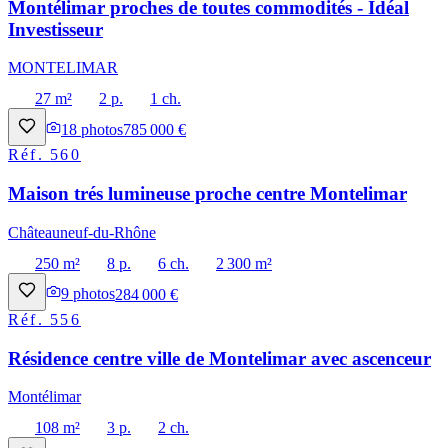
Montélimar proches de toutes commodités - Idéal
Investisseur
MONTELIMAR
27 m²
2 p.
1 ch.
18
photos
785 000 €
Réf.
560
Maison trés lumineuse proche centre Montelimar
Châteauneuf-du-Rhône
250 m²
8 p.
6 ch.
2 300 m²
9
photos
284 000 €
Réf.
556
Résidence centre ville de Montelimar avec ascenceur
Montélimar
108 m²
3 p.
2 ch.