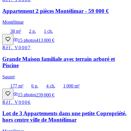
Appartement 2 pièces Montélimar - 59 000 €
Montélimar
38 m²
2 p.
1 ch.
15
photos
413 000 €
Réf.
V0007
Grande Maison familiale avec terrain arboré et
Piscine
Sauzet
177 m²
6 p.
4 ch.
1 000 m²
15
photos
239 000 €
Réf.
V0006
Lot de 3 Appartements dans une petite Copropriété,
hors centre ville de Montélimar