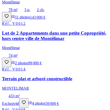
Montélimar
78 m²
3 p.
2 ch.
11
photos
143 000 €
Réf.
V0012
Lot de 2 Appartements dans une petite Copropriété,
hors centre ville de Montélimar
Montélimar
74 m²
2
photos
99 000 €
Réf.
V0014
Terrain plat et arboré constructible
MONTELIMAR
433 m²
Exclusivité
4
photos
59 000 €
Réf.
V0008