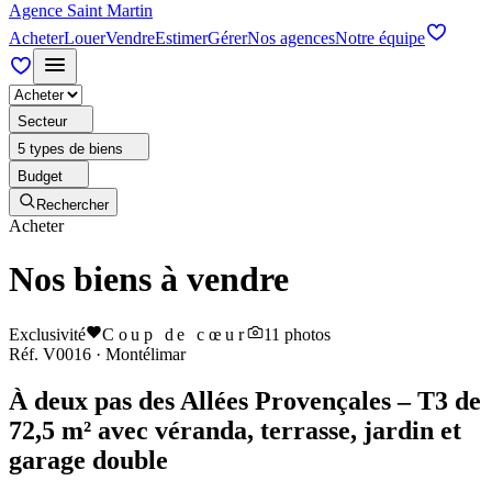
Agence Saint Martin
Acheter
Louer
Vendre
Estimer
Gérer
Nos agences
Notre équipe
Secteur
5 types de biens
Budget
Rechercher
Acheter
Nos biens à vendre
Exclusivité
Coup de cœur
11
photos
Réf.
V0016
·
Montélimar
À deux pas des Allées Provençales – T3 de
72,5 m² avec véranda, terrasse, jardin et
garage double