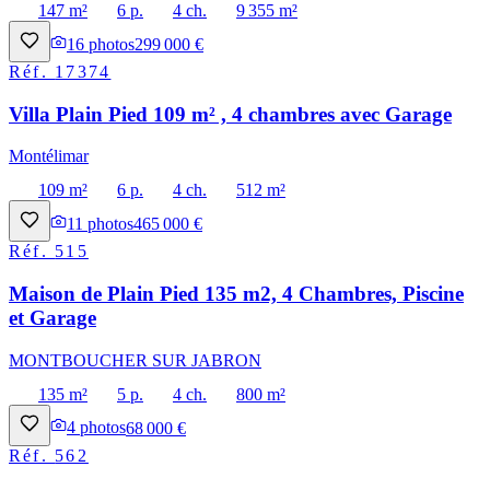
147 m²
6 p.
4 ch.
9 355 m²
16
photos
299 000 €
Réf.
17374
Villa Plain Pied 109 m² , 4 chambres avec Garage
Montélimar
109 m²
6 p.
4 ch.
512 m²
11
photos
465 000 €
Réf.
515
Maison de Plain Pied 135 m2, 4 Chambres, Piscine
et Garage
MONTBOUCHER SUR JABRON
135 m²
5 p.
4 ch.
800 m²
4
photos
68 000 €
Réf.
562