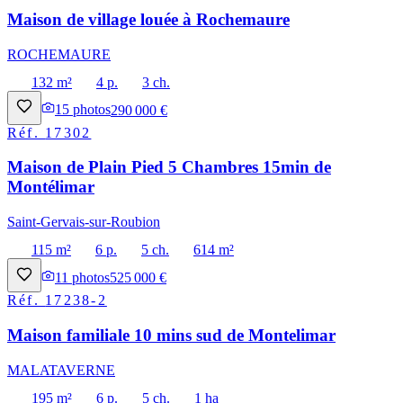
Maison de village louée à Rochemaure
ROCHEMAURE
132 m²
4 p.
3 ch.
15
photos
290 000 €
Réf.
17302
Maison de Plain Pied 5 Chambres 15min de
Montélimar
Saint-Gervais-sur-Roubion
115 m²
6 p.
5 ch.
614 m²
11
photos
525 000 €
Réf.
17238-2
Maison familiale 10 mins sud de Montelimar
MALATAVERNE
195 m²
6 p.
5 ch.
1 ha