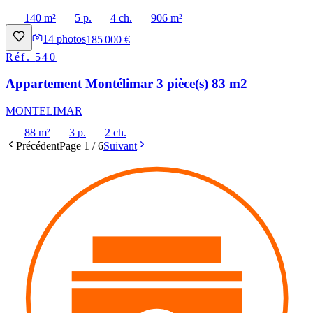
140 m²
5 p.
4 ch.
906 m²
14
photos
185 000 €
Réf.
540
Appartement Montélimar 3 pièce(s) 83 m2
MONTELIMAR
88 m²
3 p.
2 ch.
Précédent
Page
1
/
6
Suivant