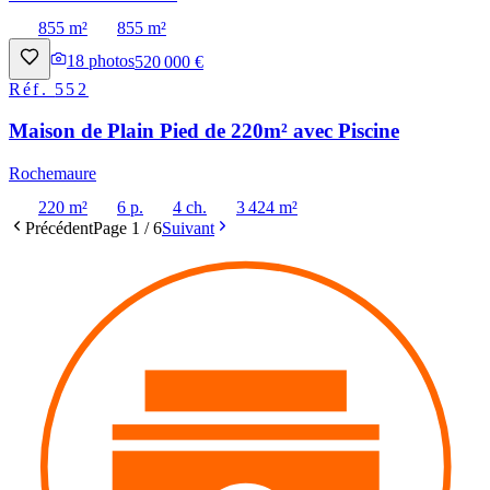
855 m²
855 m²
18
photos
520 000 €
Réf.
552
Maison de Plain Pied de 220m² avec Piscine
Rochemaure
220 m²
6 p.
4 ch.
3 424 m²
Précédent
Page
1
/
6
Suivant