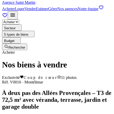
Agence Saint Martin
Acheter
Louer
Vendre
Estimer
Gérer
Nos agences
Notre équipe
Secteur
5 types de biens
Budget
Rechercher
Acheter
Nos biens à vendre
Exclusivité
Coup de cœur
11
photos
Réf.
V0016
·
Montélimar
À deux pas des Allées Provençales – T3 de
72,5 m² avec véranda, terrasse, jardin et
garage double