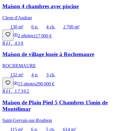
Maison 4 chambres avec piscine
Cleon d'Andran
130 m²
6 p.
4 ch.
2 700 m²
2
photos
117 000 €
Réf.
430
Maison de village louée à Rochemaure
ROCHEMAURE
132 m²
4 p.
3 ch.
15
photos
290 000 €
Réf.
17302
Maison de Plain Pied 5 Chambres 15min de
Montélimar
Saint-Gervais-sur-Roubion
115 m²
6 p.
5 ch.
614 m²