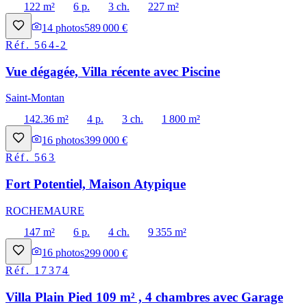
122 m²
6 p.
3 ch.
227 m²
14
photos
589 000 €
Réf.
564-2
Vue dégagée, Villa récente avec Piscine
Saint-Montan
142.36 m²
4 p.
3 ch.
1 800 m²
16
photos
399 000 €
Réf.
563
Fort Potentiel, Maison Atypique
ROCHEMAURE
147 m²
6 p.
4 ch.
9 355 m²
16
photos
299 000 €
Réf.
17374
Villa Plain Pied 109 m² , 4 chambres avec Garage