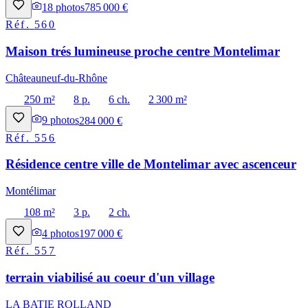
18
photos
785 000 €
Réf.
560
Maison trés lumineuse proche centre Montelimar
Châteauneuf-du-Rhône
250 m²
8 p.
6 ch.
2 300 m²
9
photos
284 000 €
Réf.
556
Résidence centre ville de Montelimar avec ascenceur
Montélimar
108 m²
3 p.
2 ch.
4
photos
197 000 €
Réf.
557
terrain viabilisé au coeur d'un village
LA BATIE ROLLAND