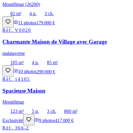
Montélimar (26200)
82 m²
4 p.
3 ch.
11
photos
179 000 €
Réf.
V0020
Charmante Maison de Village avec Garage
malataverne
105 m²
4 p.
85 m²
10
photos
299 000 €
Réf.
14105
Spacieuse Maison
Montélimar
123 m²
5 p.
3 ch.
860 m²
Exclusivité
9
photos
417 000 €
Réf.
366-2