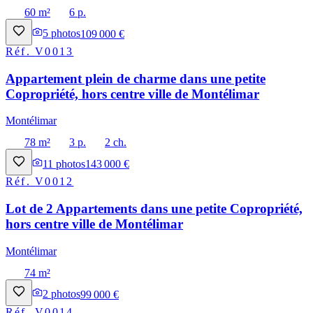
60 m²
6 p.
5
photos
109 000 €
Réf.
V0013
Appartement plein de charme dans une petite
Copropriété, hors centre ville de Montélimar
Montélimar
78 m²
3 p.
2 ch.
11
photos
143 000 €
Réf.
V0012
Lot de 2 Appartements dans une petite Copropriété,
hors centre ville de Montélimar
Montélimar
74 m²
2
photos
99 000 €
Réf.
V0014