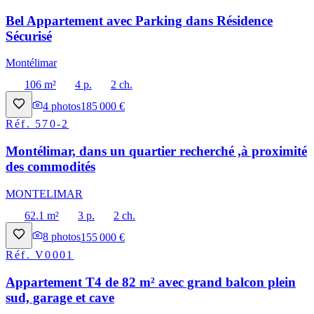
Bel Appartement avec Parking dans Résidence
Sécurisé
Montélimar
106 m²
4 p.
2 ch.
4
photos
185 000 €
Réf.
570-2
Montélimar, dans un quartier recherché ,à proximité
des commodités
MONTELIMAR
62.1 m²
3 p.
2 ch.
8
photos
155 000 €
Réf.
V0001
Appartement T4 de 82 m² avec grand balcon plein
sud, garage et cave