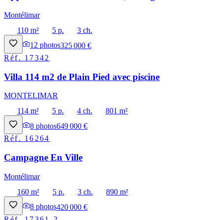
Montélimar
110 m²
5 p.
3 ch.
12
photos
325 000 €
Réf.
17342
Villa 114 m2 de Plain Pied avec piscine
MONTELIMAR
114 m²
5 p.
4 ch.
801 m²
8
photos
649 000 €
Réf.
16264
Campagne En Ville
Montélimar
160 m²
5 p.
3 ch.
890 m²
8
photos
420 000 €
Réf.
17361-2