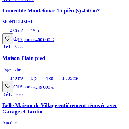
Immeuble Montelimar 15 pièce(s) 450 m2
MONTELIMAR
450 m²
15 p.
15
photos
460 000 €
Réf.
528
Maison Plain pied
Espeluche
140 m²
6 p.
4 ch.
1 835 m²
16
photos
249 000 €
Réf.
566
Belle Maison de Village entièrement rénovée avec
Garage et Jardin
Ancône