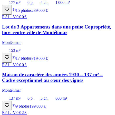
177 m²
6 p.
4 ch.
1 000 m²
15
photos
239 000 €
Réf.
V0006
Lot de 3 Appartements dans une petite Copropriété,
hors centre ville de Montélimar
Montélimar
153 m²
17
photos
319 000 €
Réf.
V0003
Maison de caractère des années 1930 – 137 m² –
Cadre exceptionnel au cœur des vignes
Montélimar
137 m²
6 p.
3 ch.
600 m²
9
photos
199 000 €
Réf.
V0023