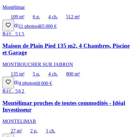
Montélimar
109 m²
6 p.
4 ch.
512 m²
11
photos
465 000 €
Réf.
515
Maison de Plain Pied 135 m2, 4 Chambres, Piscine
et Garage
MONTBOUCHER SUR JABRON
135 m²
5 p.
4 ch.
800 m²
4
photos
68 000 €
Réf.
562
Montélimar proches de toutes commodités - Idéal
Investisseur
MONTELIMAR
27 m²
2 p.
1 ch.