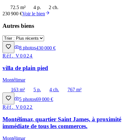
72.5 m²
4 p.
2 ch.
230 900 €
Voir le bien
Autres biens
8
photos
430 000 €
Réf.
V0024
villa de plain pied
Montélimar
163 m²
5 p.
4 ch.
767 m²
5
photos
69 000 €
Réf.
V0022
Montélimar, quartier Saint James, à proximité
immédiate de tous les commerces.
Montélimar