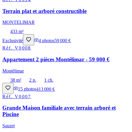
Terrain plat et arboré constructible
MONTELIMAR
433 m²
Exclusivité
4
photos
59 000 €
Réf.
V0008
Appartement 2 pièces Montélimar - 59 000 €
Montélimar
38 m²
2 p.
1 ch.
15
photos
413 000 €
Réf.
V0007
Grande Maison familiale avec terrain arboré et
Piscine
Sauzet