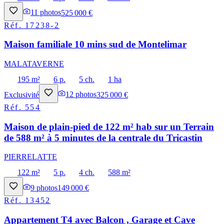
11
photos
525 000 €
Réf.
17238-2
Maison familiale 10 mins sud de Montelimar
MALATAVERNE
195 m²
6 p.
5 ch.
1 ha
Exclusivité
12
photos
325 000 €
Réf.
554
Maison de plain-pied de 122 m² hab sur un Terrain
de 588 m² à 5 minutes de la centrale du Tricastin
PIERRELATTE
122 m²
5 p.
4 ch.
588 m²
9
photos
149 000 €
Réf.
13452
Appartement T4 avec Balcon , Garage et Cave