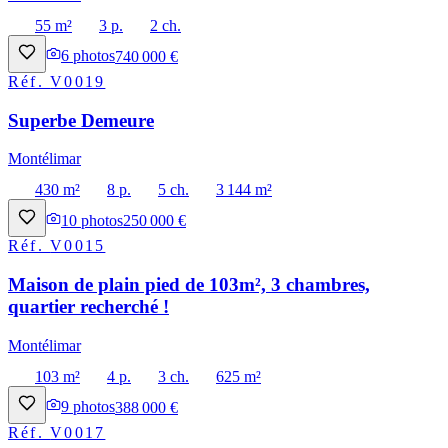
55 m²
3 p.
2 ch.
6
photos
740 000 €
Réf.
V0019
Superbe Demeure
Montélimar
430 m²
8 p.
5 ch.
3 144 m²
10
photos
250 000 €
Réf.
V0015
Maison de plain pied de 103m², 3 chambres,
quartier recherché !
Montélimar
103 m²
4 p.
3 ch.
625 m²
9
photos
388 000 €
Réf.
V0017