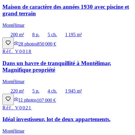
Maison de caractère des années 1930 avec piscine et
grand terrain
Montélimar
200 m²
8 p.
5 ch.
1 195 m²
28
photos
850 000 €
Réf.
V0018
Dans un havre de tranquillité à Montélimar,
Magnifique propriété
Montélimar
220 m²
5 p.
4 ch.
1 945 m²
11
photos
107 000 €
Réf.
V0021
Idéal investisseur, lot de deux appartements.
Montélimar