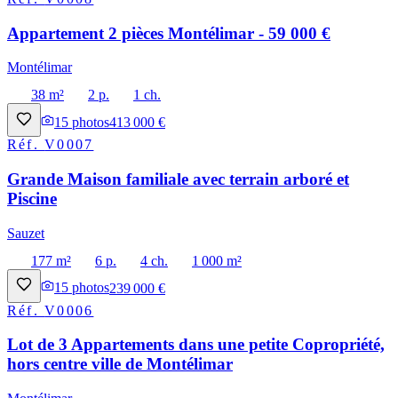
Appartement 2 pièces Montélimar - 59 000 €
Montélimar
38 m²
2 p.
1 ch.
15
photos
413 000 €
Réf.
V0007
Grande Maison familiale avec terrain arboré et
Piscine
Sauzet
177 m²
6 p.
4 ch.
1 000 m²
15
photos
239 000 €
Réf.
V0006
Lot de 3 Appartements dans une petite Copropriété,
hors centre ville de Montélimar