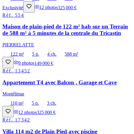
Exclusivité
12
photos
325 000 €
Réf.
554
Maison de plain-pied de 122 m² hab sur un Terrain
de 588 m² à 5 minutes de la centrale du Tricastin
PIERRELATTE
122 m²
5 p.
4 ch.
588 m²
9
photos
149 000 €
Réf.
13452
Appartement T4 avec Balcon , Garage et Cave
Montélimar
110 m²
5 p.
3 ch.
12
photos
325 000 €
Réf.
17342
Villa 114 m2 de Plain Pied avec piscine