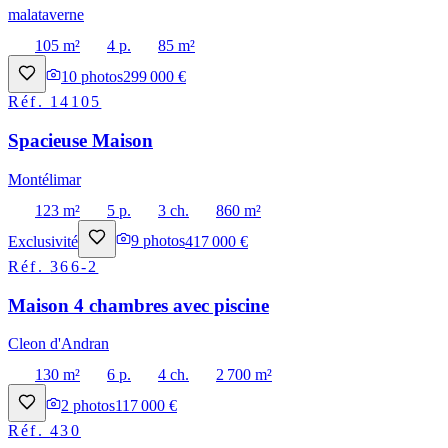
malataverne
105 m²
4 p.
85 m²
10
photos
299 000 €
Réf.
14105
Spacieuse Maison
Montélimar
123 m²
5 p.
3 ch.
860 m²
Exclusivité
9
photos
417 000 €
Réf.
366-2
Maison 4 chambres avec piscine
Cleon d'Andran
130 m²
6 p.
4 ch.
2 700 m²
2
photos
117 000 €
Réf.
430