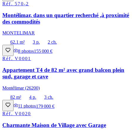
Réf.
570-2
Montélimar, dans un quartier recherché ,à proximité
des commodités
MONTELIMAR
62.1 m²
3 p.
2 ch.
8
photos
155 000 €
Réf.
V0001
Appartement T4 de 82 m² avec grand balcon plein
sud, garage et cave
Montélimar (26200)
82 m²
4 p.
3 ch.
11
photos
179 000 €
Réf.
V0020
Charmante Maison de Village avec Garage