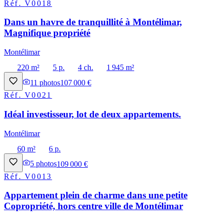
Réf.
V0018
Dans un havre de tranquillité à Montélimar,
Magnifique propriété
Montélimar
220 m²
5 p.
4 ch.
1 945 m²
11
photos
107 000 €
Réf.
V0021
Idéal investisseur, lot de deux appartements.
Montélimar
60 m²
6 p.
5
photos
109 000 €
Réf.
V0013
Appartement plein de charme dans une petite
Copropriété, hors centre ville de Montélimar