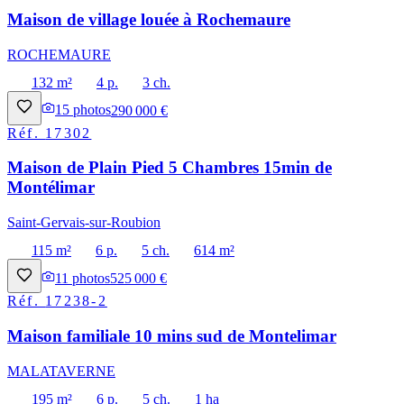
Maison de village louée à Rochemaure
ROCHEMAURE
132 m²
4 p.
3 ch.
15
photos
290 000 €
Réf.
17302
Maison de Plain Pied 5 Chambres 15min de
Montélimar
Saint-Gervais-sur-Roubion
115 m²
6 p.
5 ch.
614 m²
11
photos
525 000 €
Réf.
17238-2
Maison familiale 10 mins sud de Montelimar
MALATAVERNE
195 m²
6 p.
5 ch.
1 ha