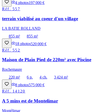
4
photos
197 000 €
Réf.
557
terrain viabilisé au coeur d'un village
LA BATIE ROLLAND
855 m²
855 m²
18
photos
520 000 €
Réf.
552
Maison de Plain Pied de 220m² avec Piscine
Rochemaure
220 m²
6 p.
4 ch.
3 424 m²
8
photos
575 000 €
Réf.
14120
A 5 mins est de Montelimar
Montélimar