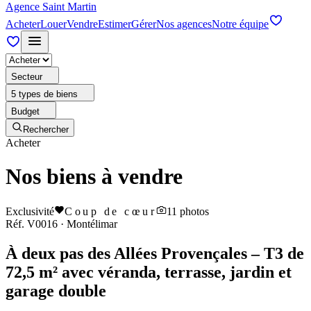
Agence Saint Martin
Acheter
Louer
Vendre
Estimer
Gérer
Nos agences
Notre équipe
Secteur
5 types de biens
Budget
Rechercher
Acheter
Nos biens à vendre
Exclusivité
Coup de cœur
11
photos
Réf.
V0016
·
Montélimar
À deux pas des Allées Provençales – T3 de
72,5 m² avec véranda, terrasse, jardin et
garage double