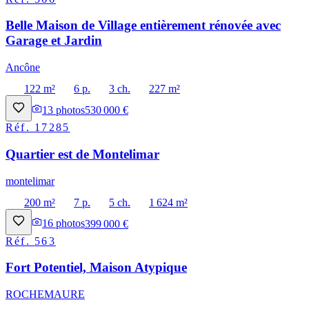
Belle Maison de Village entièrement rénovée avec
Garage et Jardin
Ancône
122 m²
6 p.
3 ch.
227 m²
13
photos
530 000 €
Réf.
17285
Quartier est de Montelimar
montelimar
200 m²
7 p.
5 ch.
1 624 m²
16
photos
399 000 €
Réf.
563
Fort Potentiel, Maison Atypique
ROCHEMAURE