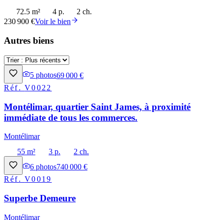
72.5 m²
4 p.
2 ch.
230 900 €
Voir le bien
Autres biens
5
photos
69 000 €
Réf.
V0022
Montélimar, quartier Saint James, à proximité
immédiate de tous les commerces.
Montélimar
55 m²
3 p.
2 ch.
6
photos
740 000 €
Réf.
V0019
Superbe Demeure
Montélimar