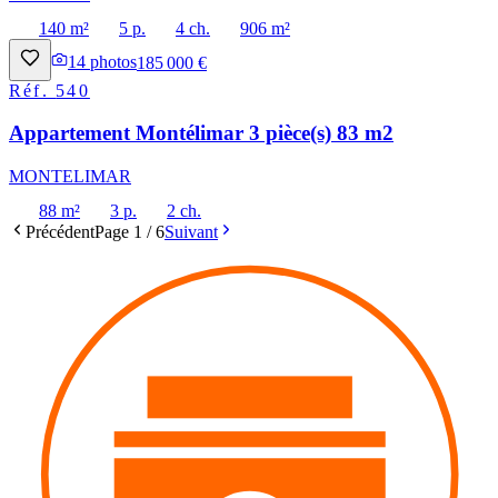
140 m²
5 p.
4 ch.
906 m²
14
photos
185 000 €
Réf.
540
Appartement Montélimar 3 pièce(s) 83 m2
MONTELIMAR
88 m²
3 p.
2 ch.
Précédent
Page
1
/
6
Suivant