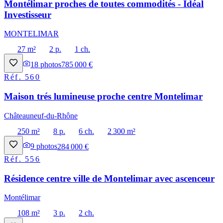
Montélimar proches de toutes commodités - Idéal
Investisseur
MONTELIMAR
27 m²
2 p.
1 ch.
18
photos
785 000 €
Réf.
560
Maison trés lumineuse proche centre Montelimar
Châteauneuf-du-Rhône
250 m²
8 p.
6 ch.
2 300 m²
9
photos
284 000 €
Réf.
556
Résidence centre ville de Montelimar avec ascenceur
Montélimar
108 m²
3 p.
2 ch.