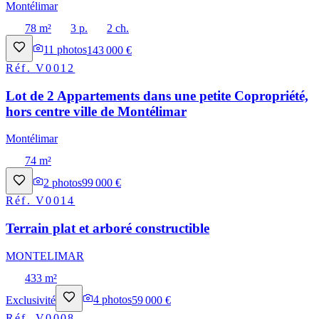
Montélimar
78 m²
3 p.
2 ch.
11
photos
143 000 €
Réf.
V0012
Lot de 2 Appartements dans une petite Copropriété,
hors centre ville de Montélimar
Montélimar
74 m²
2
photos
99 000 €
Réf.
V0014
Terrain plat et arboré constructible
MONTELIMAR
433 m²
Exclusivité
4
photos
59 000 €
Réf.
V0008