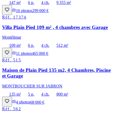
147 m²
6 p.
4 ch.
9 355 m²
16
photos
299 000 €
Réf.
17374
Villa Plain Pied 109 m² , 4 chambres avec Garage
Montélimar
109 m²
6 p.
4 ch.
512 m²
11
photos
465 000 €
Réf.
515
Maison de Plain Pied 135 m2, 4 Chambres, Piscine
et Garage
MONTBOUCHER SUR JABRON
135 m²
5 p.
4 ch.
800 m²
4
photos
68 000 €
Réf.
562