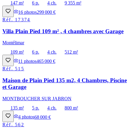
147 m²
6 p.
4 ch.
9 355 m²
16
photos
299 000 €
Réf.
17374
Villa Plain Pied 109 m² , 4 chambres avec Garage
Montélimar
109 m²
6 p.
4 ch.
512 m²
11
photos
465 000 €
Réf.
515
Maison de Plain Pied 135 m2, 4 Chambres, Piscine
et Garage
MONTBOUCHER SUR JABRON
135 m²
5 p.
4 ch.
800 m²
4
photos
68 000 €
Réf.
562