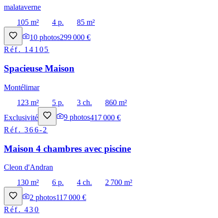
malataverne
105 m²
4 p.
85 m²
10
photos
299 000 €
Réf.
14105
Spacieuse Maison
Montélimar
123 m²
5 p.
3 ch.
860 m²
Exclusivité
9
photos
417 000 €
Réf.
366-2
Maison 4 chambres avec piscine
Cleon d'Andran
130 m²
6 p.
4 ch.
2 700 m²
2
photos
117 000 €
Réf.
430