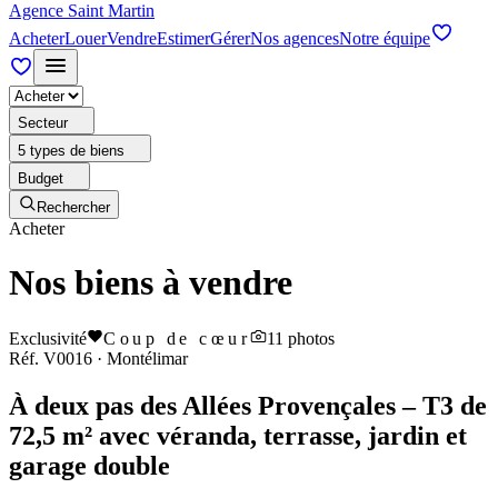
Agence Saint Martin
Acheter
Louer
Vendre
Estimer
Gérer
Nos agences
Notre équipe
Secteur
5 types de biens
Budget
Rechercher
Acheter
Nos biens à vendre
Exclusivité
Coup de cœur
11
photos
Réf.
V0016
·
Montélimar
À deux pas des Allées Provençales – T3 de
72,5 m² avec véranda, terrasse, jardin et
garage double