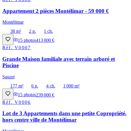
Appartement 2 pièces Montélimar - 59 000 €
Montélimar
38 m²
2 p.
1 ch.
15
photos
413 000 €
Réf.
V0007
Grande Maison familiale avec terrain arboré et
Piscine
Sauzet
177 m²
6 p.
4 ch.
1 000 m²
15
photos
239 000 €
Réf.
V0006
Lot de 3 Appartements dans une petite Copropriété,
hors centre ville de Montélimar