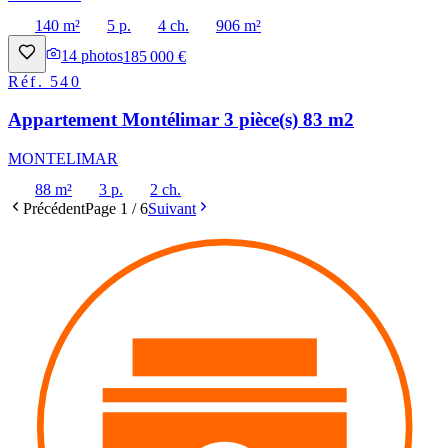
140 m²
5 p.
4 ch.
906 m²
14
photos
185 000 €
Réf.
540
Appartement Montélimar 3 pièce(s) 83 m2
MONTELIMAR
88 m²
3 p.
2 ch.
Précédent
Page
1
/
6
Suivant