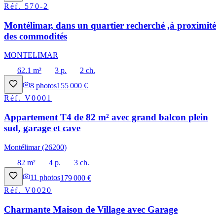
Réf.
570-2
Montélimar, dans un quartier recherché ,à proximité
des commodités
MONTELIMAR
62.1 m²
3 p.
2 ch.
8
photos
155 000 €
Réf.
V0001
Appartement T4 de 82 m² avec grand balcon plein
sud, garage et cave
Montélimar (26200)
82 m²
4 p.
3 ch.
11
photos
179 000 €
Réf.
V0020
Charmante Maison de Village avec Garage