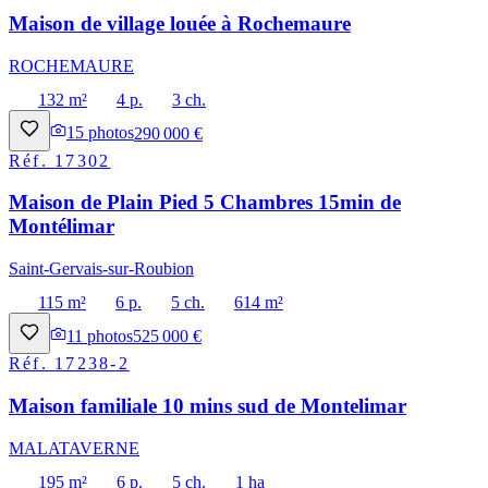
Maison de village louée à Rochemaure
ROCHEMAURE
132 m²
4 p.
3 ch.
15
photos
290 000 €
Réf.
17302
Maison de Plain Pied 5 Chambres 15min de
Montélimar
Saint-Gervais-sur-Roubion
115 m²
6 p.
5 ch.
614 m²
11
photos
525 000 €
Réf.
17238-2
Maison familiale 10 mins sud de Montelimar
MALATAVERNE
195 m²
6 p.
5 ch.
1 ha