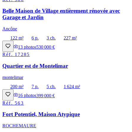
Belle Maison de Village entièrement rénovée avec
Garage et Jardin
Ancône
122 m²
6 p.
3 ch.
227 m²
13
photos
530 000 €
Réf.
17285
Quartier est de Montelimar
montelimar
200 m²
7 p.
5 ch.
1 624 m²
16
photos
399 000 €
Réf.
563
Fort Potentiel, Maison Atypique
ROCHEMAURE