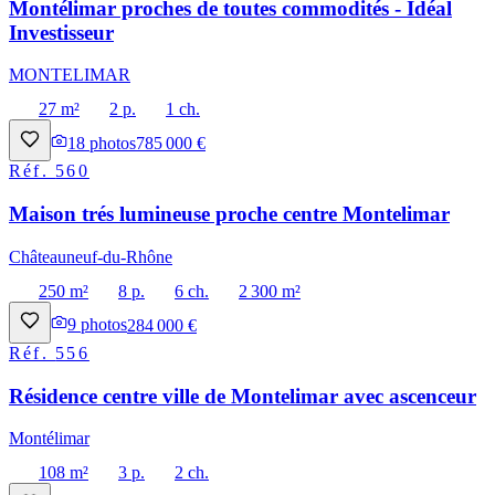
Montélimar proches de toutes commodités - Idéal
Investisseur
MONTELIMAR
27 m²
2 p.
1 ch.
18
photos
785 000 €
Réf.
560
Maison trés lumineuse proche centre Montelimar
Châteauneuf-du-Rhône
250 m²
8 p.
6 ch.
2 300 m²
9
photos
284 000 €
Réf.
556
Résidence centre ville de Montelimar avec ascenceur
Montélimar
108 m²
3 p.
2 ch.