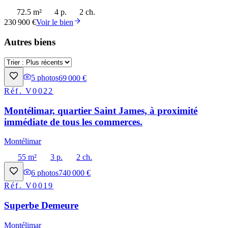
72.5 m²
4 p.
2 ch.
230 900 €
Voir le bien
Autres biens
5
photos
69 000 €
Réf.
V0022
Montélimar, quartier Saint James, à proximité
immédiate de tous les commerces.
Montélimar
55 m²
3 p.
2 ch.
6
photos
740 000 €
Réf.
V0019
Superbe Demeure
Montélimar