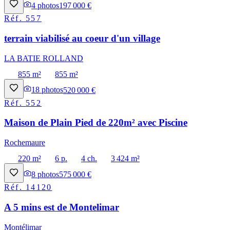
4
photos
197 000 €
Réf.
557
terrain viabilisé au coeur d'un village
LA BATIE ROLLAND
855 m²
855 m²
18
photos
520 000 €
Réf.
552
Maison de Plain Pied de 220m² avec Piscine
Rochemaure
220 m²
6 p.
4 ch.
3 424 m²
8
photos
575 000 €
Réf.
14120
A 5 mins est de Montelimar
Montélimar