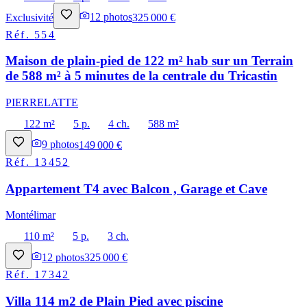
Exclusivité
12
photos
325 000 €
Réf.
554
Maison de plain-pied de 122 m² hab sur un Terrain
de 588 m² à 5 minutes de la centrale du Tricastin
PIERRELATTE
122 m²
5 p.
4 ch.
588 m²
9
photos
149 000 €
Réf.
13452
Appartement T4 avec Balcon , Garage et Cave
Montélimar
110 m²
5 p.
3 ch.
12
photos
325 000 €
Réf.
17342
Villa 114 m2 de Plain Pied avec piscine