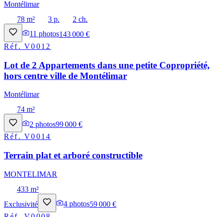
Montélimar
78 m²
3 p.
2 ch.
11
photos
143 000 €
Réf.
V0012
Lot de 2 Appartements dans une petite Copropriété,
hors centre ville de Montélimar
Montélimar
74 m²
2
photos
99 000 €
Réf.
V0014
Terrain plat et arboré constructible
MONTELIMAR
433 m²
Exclusivité
4
photos
59 000 €
Réf.
V0008