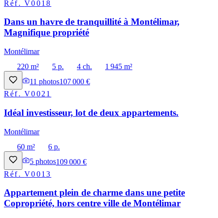
Réf.
V0018
Dans un havre de tranquillité à Montélimar,
Magnifique propriété
Montélimar
220 m²
5 p.
4 ch.
1 945 m²
11
photos
107 000 €
Réf.
V0021
Idéal investisseur, lot de deux appartements.
Montélimar
60 m²
6 p.
5
photos
109 000 €
Réf.
V0013
Appartement plein de charme dans une petite
Copropriété, hors centre ville de Montélimar