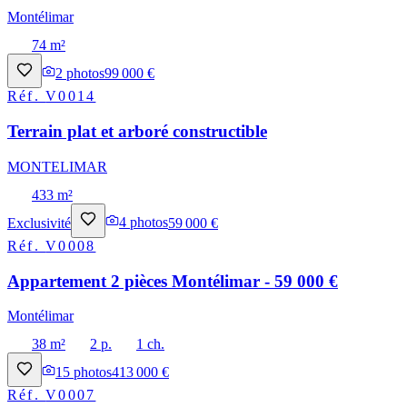
Montélimar
74 m²
2
photos
99 000 €
Réf.
V0014
Terrain plat et arboré constructible
MONTELIMAR
433 m²
Exclusivité
4
photos
59 000 €
Réf.
V0008
Appartement 2 pièces Montélimar - 59 000 €
Montélimar
38 m²
2 p.
1 ch.
15
photos
413 000 €
Réf.
V0007