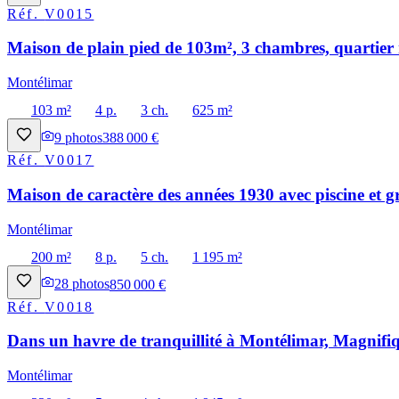
Réf.
V0015
Maison de plain pied de 103m², 3 chambres, quartier 
Montélimar
103 m²
4 p.
3 ch.
625 m²
9
photos
388 000 €
Réf.
V0017
Maison de caractère des années 1930 avec piscine et g
Montélimar
200 m²
8 p.
5 ch.
1 195 m²
28
photos
850 000 €
Réf.
V0018
Dans un havre de tranquillité à Montélimar, Magnifiq
Montélimar