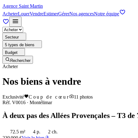
Agence Saint Martin
Acheter
Louer
Vendre
Estimer
Gérer
Nos agences
Notre équipe
Secteur
5 types de biens
Budget
Rechercher
Acheter
Nos biens à vendre
Exclusivité
Coup de cœur
11
photos
Réf.
V0016
·
Montélimar
À deux pas des Allées Provençales – T3 de 
72.5 m²
4 p.
2 ch.
230 900 €
Voir le bien