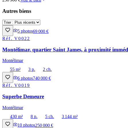
Autres biens
5
photos
69 000 €
Réf.
V0022
Montélimar, quartier Saint James, à proximité immédi
Montélimar
55 m²
3 p.
2 ch.
6
photos
740 000 €
Réf.
V0019
Superbe Demeure
Montélimar
430 m²
8 p.
5 ch.
3 144 m²
10
photos
250 000 €