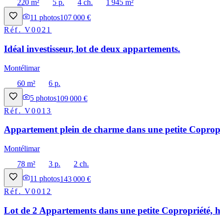
220 m²
5 p.
4 ch.
1 945 m²
11
photos
107 000 €
Réf.
V0021
Idéal investisseur, lot de deux appartements.
Montélimar
60 m²
6 p.
5
photos
109 000 €
Réf.
V0013
Appartement plein de charme dans une petite Copropri
Montélimar
78 m²
3 p.
2 ch.
11
photos
143 000 €
Réf.
V0012
Lot de 2 Appartements dans une petite Copropriété, h