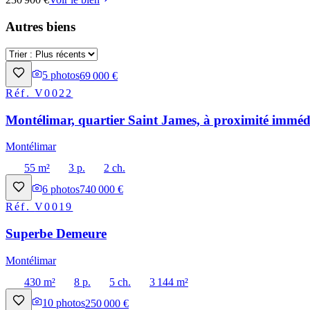
Autres biens
5
photos
69 000 €
Réf.
V0022
Montélimar, quartier Saint James, à proximité immédi
Montélimar
55 m²
3 p.
2 ch.
6
photos
740 000 €
Réf.
V0019
Superbe Demeure
Montélimar
430 m²
8 p.
5 ch.
3 144 m²
10
photos
250 000 €