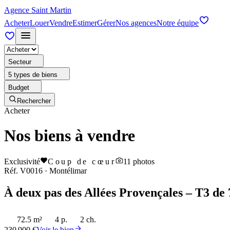
Agence Saint Martin
Acheter
Louer
Vendre
Estimer
Gérer
Nos agences
Notre équipe
Secteur
5 types de biens
Budget
Rechercher
Acheter
Nos biens à vendre
Exclusivité
Coup de cœur
11
photos
Réf.
V0016
·
Montélimar
À deux pas des Allées Provençales – T3 de 
72.5 m²
4 p.
2 ch.
230 900 €
Voir le bien