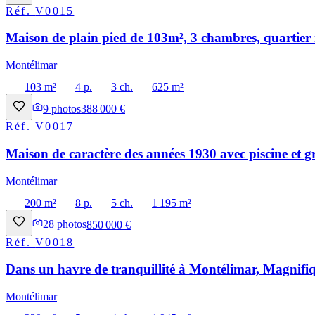
Réf.
V0015
Maison de plain pied de 103m², 3 chambres, quartier 
Montélimar
103 m²
4 p.
3 ch.
625 m²
9
photos
388 000 €
Réf.
V0017
Maison de caractère des années 1930 avec piscine et g
Montélimar
200 m²
8 p.
5 ch.
1 195 m²
28
photos
850 000 €
Réf.
V0018
Dans un havre de tranquillité à Montélimar, Magnifiq
Montélimar