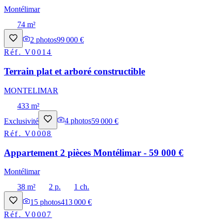
Montélimar
74 m²
2
photos
99 000 €
Réf.
V0014
Terrain plat et arboré constructible
MONTELIMAR
433 m²
Exclusivité
4
photos
59 000 €
Réf.
V0008
Appartement 2 pièces Montélimar - 59 000 €
Montélimar
38 m²
2 p.
1 ch.
15
photos
413 000 €
Réf.
V0007