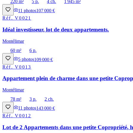
220 m²
5 p.
4 ch.
1 945 m²
11
photos
107 000 €
Réf.
V0021
Idéal investisseur, lot de deux appartements.
Montélimar
60 m²
6 p.
5
photos
109 000 €
Réf.
V0013
Appartement plein de charme dans une petite Copropri
Montélimar
78 m²
3 p.
2 ch.
11
photos
143 000 €
Réf.
V0012
Lot de 2 Appartements dans une petite Copropriété, h