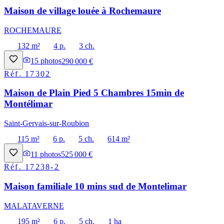
Maison de village louée à Rochemaure
ROCHEMAURE
132 m²
4 p.
3 ch.
15
photos
290 000 €
Réf.
17302
Maison de Plain Pied 5 Chambres 15min de
Montélimar
Saint-Gervais-sur-Roubion
115 m²
6 p.
5 ch.
614 m²
11
photos
525 000 €
Réf.
17238-2
Maison familiale 10 mins sud de Montelimar
MALATAVERNE
195 m²
6 p.
5 ch.
1 ha