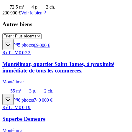
72.5 m²
4 p.
2 ch.
230 900 €
Voir le bien
Autres biens
5
photos
69 000 €
Réf.
V0022
Montélimar, quartier Saint James, à proximité
immédiate de tous les commerces.
Montélimar
55 m²
3 p.
2 ch.
6
photos
740 000 €
Réf.
V0019
Superbe Demeure
Montélimar