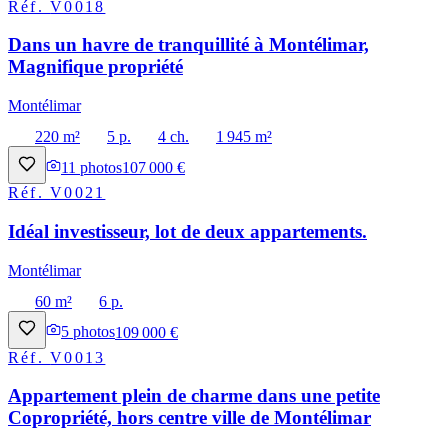
Réf.
V0018
Dans un havre de tranquillité à Montélimar,
Magnifique propriété
Montélimar
220 m²
5 p.
4 ch.
1 945 m²
11
photos
107 000 €
Réf.
V0021
Idéal investisseur, lot de deux appartements.
Montélimar
60 m²
6 p.
5
photos
109 000 €
Réf.
V0013
Appartement plein de charme dans une petite
Copropriété, hors centre ville de Montélimar