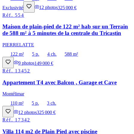
Exclusivité
12
photos
325 000 €
Réf.
554
Maison de plain-pied de 122 m² hab sur un Terrain
de 588 m² à 5 minutes de la centrale du Tricastin
PIERRELATTE
122 m²
5 p.
4 ch.
588 m²
9
photos
149 000 €
Réf.
13452
Appartement T4 avec Balcon , Garage et Cave
Montélimar
110 m²
5 p.
3 ch.
12
photos
325 000 €
Réf.
17342
Villa 114 m2 de Plain Pied avec piscine