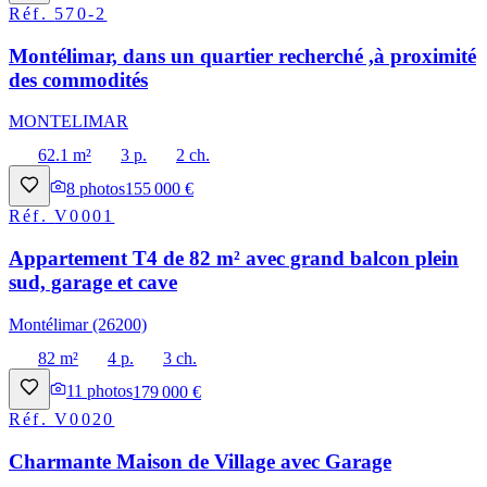
Réf.
570-2
Montélimar, dans un quartier recherché ,à proximité
des commodités
MONTELIMAR
62.1 m²
3 p.
2 ch.
8
photos
155 000 €
Réf.
V0001
Appartement T4 de 82 m² avec grand balcon plein
sud, garage et cave
Montélimar (26200)
82 m²
4 p.
3 ch.
11
photos
179 000 €
Réf.
V0020
Charmante Maison de Village avec Garage