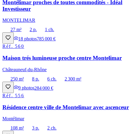
Montélimar proches de toutes commodités - Idéal
Investisseur
MONTELIMAR
27 m²
2 p.
1 ch.
18
photos
785 000 €
Réf.
560
Maison trés lumineuse proche centre Montelimar
Châteauneuf-du-Rhône
250 m²
8 p.
6 ch.
2 300 m²
9
photos
284 000 €
Réf.
556
Résidence centre ville de Montelimar avec ascenceur
Montélimar
108 m²
3 p.
2 ch.