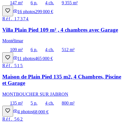
147 m²
6 p.
4 ch.
9 355 m²
16
photos
299 000 €
Réf.
17374
Villa Plain Pied 109 m² , 4 chambres avec Garage
Montélimar
109 m²
6 p.
4 ch.
512 m²
11
photos
465 000 €
Réf.
515
Maison de Plain Pied 135 m2, 4 Chambres, Piscine
et Garage
MONTBOUCHER SUR JABRON
135 m²
5 p.
4 ch.
800 m²
4
photos
68 000 €
Réf.
562