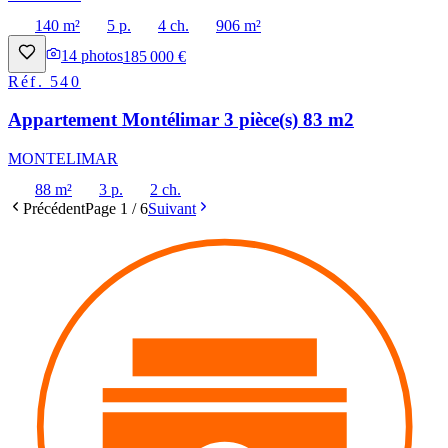
140 m²
5 p.
4 ch.
906 m²
14
photos
185 000 €
Réf.
540
Appartement Montélimar 3 pièce(s) 83 m2
MONTELIMAR
88 m²
3 p.
2 ch.
Précédent
Page
1
/
6
Suivant