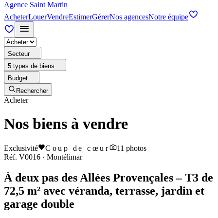
Agence Saint Martin
Acheter
Louer
Vendre
Estimer
Gérer
Nos agences
Notre équipe
Secteur
5 types de biens
Budget
Rechercher
Acheter
Nos biens à vendre
Exclusivité
Coup de cœur
11
photos
Réf.
V0016
·
Montélimar
À deux pas des Allées Provençales – T3 de
72,5 m² avec véranda, terrasse, jardin et
garage double