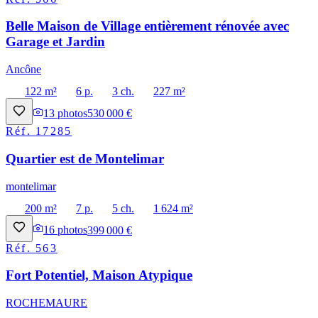
Belle Maison de Village entièrement rénovée avec
Garage et Jardin
Ancône
122 m²
6 p.
3 ch.
227 m²
13
photos
530 000 €
Réf.
17285
Quartier est de Montelimar
montelimar
200 m²
7 p.
5 ch.
1 624 m²
16
photos
399 000 €
Réf.
563
Fort Potentiel, Maison Atypique
ROCHEMAURE