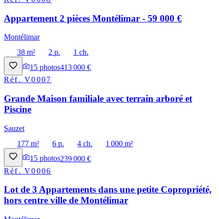
Appartement 2 pièces Montélimar - 59 000 €
Montélimar
38 m²
2 p.
1 ch.
15
photos
413 000 €
Réf.
V0007
Grande Maison familiale avec terrain arboré et
Piscine
Sauzet
177 m²
6 p.
4 ch.
1 000 m²
15
photos
239 000 €
Réf.
V0006
Lot de 3 Appartements dans une petite Copropriété,
hors centre ville de Montélimar