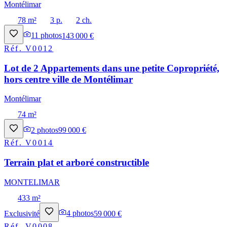
Montélimar
78 m²
3 p.
2 ch.
11
photos
143 000 €
Réf.
V0012
Lot de 2 Appartements dans une petite Copropriété,
hors centre ville de Montélimar
Montélimar
74 m²
2
photos
99 000 €
Réf.
V0014
Terrain plat et arboré constructible
MONTELIMAR
433 m²
Exclusivité
4
photos
59 000 €
Réf.
V0008