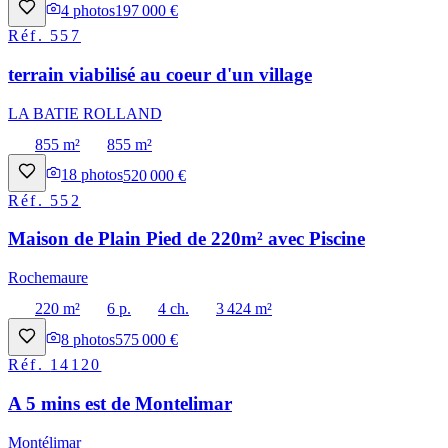
4
photos
197 000 €
Réf.
557
terrain viabilisé au coeur d'un village
LA BATIE ROLLAND
855 m²
855 m²
18
photos
520 000 €
Réf.
552
Maison de Plain Pied de 220m² avec Piscine
Rochemaure
220 m²
6 p.
4 ch.
3 424 m²
8
photos
575 000 €
Réf.
14120
A 5 mins est de Montelimar
Montélimar