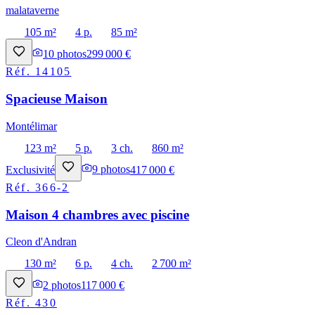
malataverne
105 m²
4 p.
85 m²
10
photos
299 000 €
Réf.
14105
Spacieuse Maison
Montélimar
123 m²
5 p.
3 ch.
860 m²
Exclusivité
9
photos
417 000 €
Réf.
366-2
Maison 4 chambres avec piscine
Cleon d'Andran
130 m²
6 p.
4 ch.
2 700 m²
2
photos
117 000 €
Réf.
430