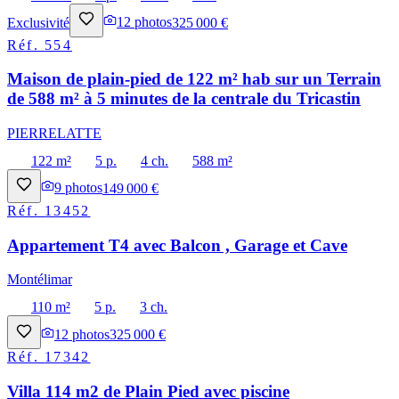
Exclusivité
12
photos
325 000 €
Réf.
554
Maison de plain-pied de 122 m² hab sur un Terrain
de 588 m² à 5 minutes de la centrale du Tricastin
PIERRELATTE
122 m²
5 p.
4 ch.
588 m²
9
photos
149 000 €
Réf.
13452
Appartement T4 avec Balcon , Garage et Cave
Montélimar
110 m²
5 p.
3 ch.
12
photos
325 000 €
Réf.
17342
Villa 114 m2 de Plain Pied avec piscine