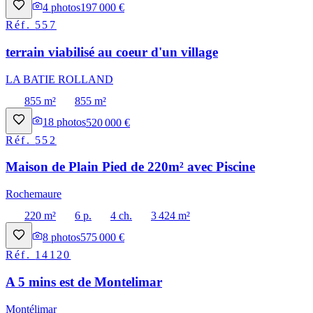
4
photos
197 000 €
Réf.
557
terrain viabilisé au coeur d'un village
LA BATIE ROLLAND
855 m²
855 m²
18
photos
520 000 €
Réf.
552
Maison de Plain Pied de 220m² avec Piscine
Rochemaure
220 m²
6 p.
4 ch.
3 424 m²
8
photos
575 000 €
Réf.
14120
A 5 mins est de Montelimar
Montélimar