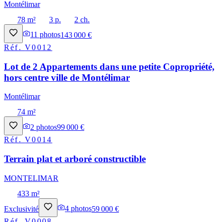
Montélimar
78 m²
3 p.
2 ch.
11
photos
143 000 €
Réf.
V0012
Lot de 2 Appartements dans une petite Copropriété,
hors centre ville de Montélimar
Montélimar
74 m²
2
photos
99 000 €
Réf.
V0014
Terrain plat et arboré constructible
MONTELIMAR
433 m²
Exclusivité
4
photos
59 000 €
Réf.
V0008