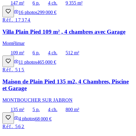
147 m²
6 p.
4 ch.
9 355 m²
16
photos
299 000 €
Réf.
17374
Villa Plain Pied 109 m² , 4 chambres avec Garage
Montélimar
109 m²
6 p.
4 ch.
512 m²
11
photos
465 000 €
Réf.
515
Maison de Plain Pied 135 m2, 4 Chambres, Piscine
et Garage
MONTBOUCHER SUR JABRON
135 m²
5 p.
4 ch.
800 m²
4
photos
68 000 €
Réf.
562