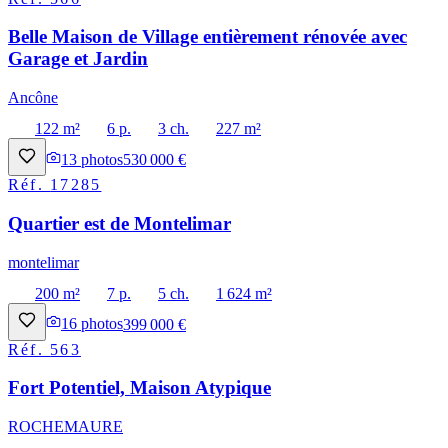
Belle Maison de Village entièrement rénovée avec
Garage et Jardin
Ancône
122 m²
6 p.
3 ch.
227 m²
13
photos
530 000 €
Réf.
17285
Quartier est de Montelimar
montelimar
200 m²
7 p.
5 ch.
1 624 m²
16
photos
399 000 €
Réf.
563
Fort Potentiel, Maison Atypique
ROCHEMAURE