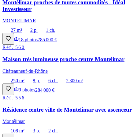
Montélimar proches de toutes commodités - Idéal
Investisseur
MONTELIMAR
27 m²
2 p.
1 ch.
18
photos
785 000 €
Réf.
560
Maison trés lumineuse proche centre Montelimar
Châteauneuf-du-Rhône
250 m²
8 p.
6 ch.
2 300 m²
9
photos
284 000 €
Réf.
556
Résidence centre ville de Montelimar avec ascenceur
Montélimar
108 m²
3 p.
2 ch.