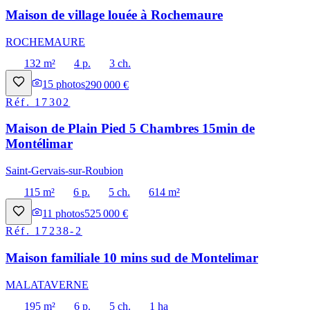
Maison de village louée à Rochemaure
ROCHEMAURE
132 m²
4 p.
3 ch.
15
photos
290 000 €
Réf.
17302
Maison de Plain Pied 5 Chambres 15min de
Montélimar
Saint-Gervais-sur-Roubion
115 m²
6 p.
5 ch.
614 m²
11
photos
525 000 €
Réf.
17238-2
Maison familiale 10 mins sud de Montelimar
MALATAVERNE
195 m²
6 p.
5 ch.
1 ha