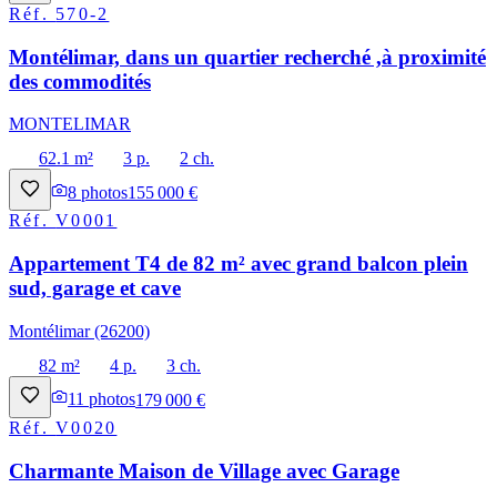
Réf.
570-2
Montélimar, dans un quartier recherché ,à proximité
des commodités
MONTELIMAR
62.1 m²
3 p.
2 ch.
8
photos
155 000 €
Réf.
V0001
Appartement T4 de 82 m² avec grand balcon plein
sud, garage et cave
Montélimar (26200)
82 m²
4 p.
3 ch.
11
photos
179 000 €
Réf.
V0020
Charmante Maison de Village avec Garage