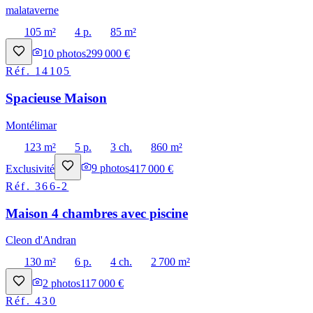
malataverne
105 m²
4 p.
85 m²
10
photos
299 000 €
Réf.
14105
Spacieuse Maison
Montélimar
123 m²
5 p.
3 ch.
860 m²
Exclusivité
9
photos
417 000 €
Réf.
366-2
Maison 4 chambres avec piscine
Cleon d'Andran
130 m²
6 p.
4 ch.
2 700 m²
2
photos
117 000 €
Réf.
430