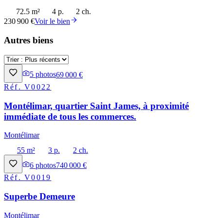
72.5 m²
4 p.
2 ch.
230 900 €
Voir le bien
Autres biens
5
photos
69 000 €
Réf.
V0022
Montélimar, quartier Saint James, à proximité
immédiate de tous les commerces.
Montélimar
55 m²
3 p.
2 ch.
6
photos
740 000 €
Réf.
V0019
Superbe Demeure
Montélimar