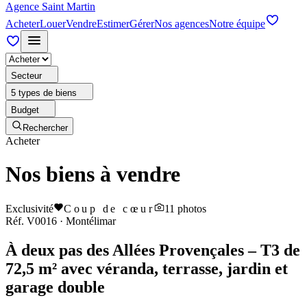
Agence Saint Martin
Acheter
Louer
Vendre
Estimer
Gérer
Nos agences
Notre équipe
Secteur
5 types de biens
Budget
Rechercher
Acheter
Nos biens à vendre
Exclusivité
Coup de cœur
11
photos
Réf.
V0016
·
Montélimar
À deux pas des Allées Provençales – T3 de
72,5 m² avec véranda, terrasse, jardin et
garage double