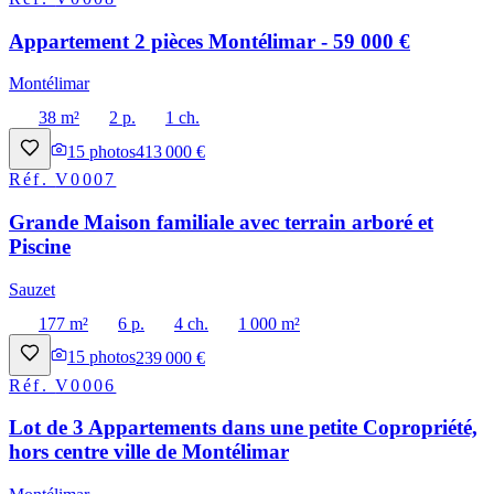
Appartement 2 pièces Montélimar - 59 000 €
Montélimar
38 m²
2 p.
1 ch.
15
photos
413 000 €
Réf.
V0007
Grande Maison familiale avec terrain arboré et
Piscine
Sauzet
177 m²
6 p.
4 ch.
1 000 m²
15
photos
239 000 €
Réf.
V0006
Lot de 3 Appartements dans une petite Copropriété,
hors centre ville de Montélimar