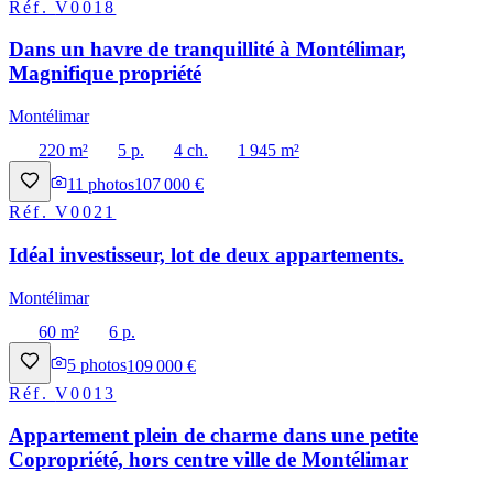
Réf.
V0018
Dans un havre de tranquillité à Montélimar,
Magnifique propriété
Montélimar
220 m²
5 p.
4 ch.
1 945 m²
11
photos
107 000 €
Réf.
V0021
Idéal investisseur, lot de deux appartements.
Montélimar
60 m²
6 p.
5
photos
109 000 €
Réf.
V0013
Appartement plein de charme dans une petite
Copropriété, hors centre ville de Montélimar