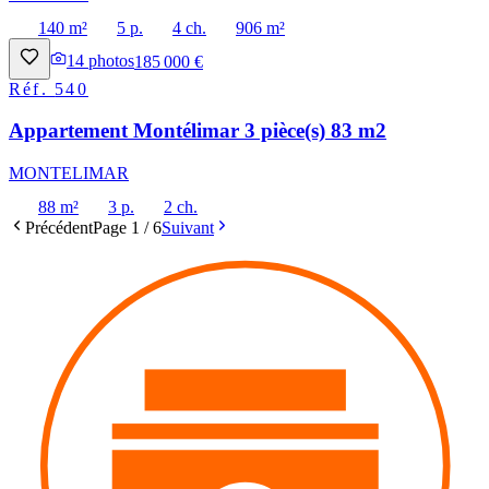
140 m²
5 p.
4 ch.
906 m²
14
photos
185 000 €
Réf.
540
Appartement Montélimar 3 pièce(s) 83 m2
MONTELIMAR
88 m²
3 p.
2 ch.
Précédent
Page
1
/
6
Suivant