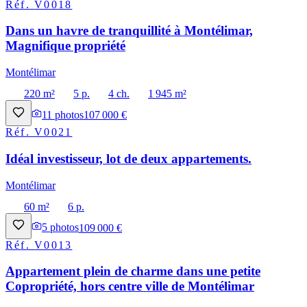
Réf.
V0018
Dans un havre de tranquillité à Montélimar,
Magnifique propriété
Montélimar
220 m²
5 p.
4 ch.
1 945 m²
11
photos
107 000 €
Réf.
V0021
Idéal investisseur, lot de deux appartements.
Montélimar
60 m²
6 p.
5
photos
109 000 €
Réf.
V0013
Appartement plein de charme dans une petite
Copropriété, hors centre ville de Montélimar