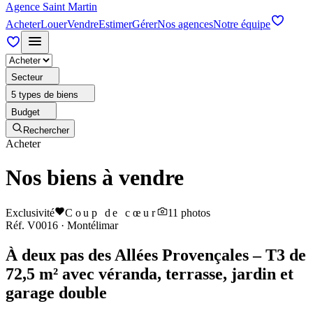
Agence Saint Martin
Acheter
Louer
Vendre
Estimer
Gérer
Nos agences
Notre équipe
Secteur
5 types de biens
Budget
Rechercher
Acheter
Nos biens à vendre
Exclusivité
Coup de cœur
11
photos
Réf.
V0016
·
Montélimar
À deux pas des Allées Provençales – T3 de
72,5 m² avec véranda, terrasse, jardin et
garage double