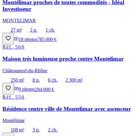
Montélimar proches de toutes commodités - Idéal
Investisseur
MONTELIMAR
27 m²
2 p.
1 ch.
18
photos
785 000 €
Réf.
560
Maison trés lumineuse proche centre Montelimar
Châteauneuf-du-Rhône
250 m²
8 p.
6 ch.
2 300 m²
9
photos
284 000 €
Réf.
556
Résidence centre ville de Montelimar avec ascenceur
Montélimar
108 m²
3 p.
2 ch.