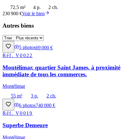
72.5 m²
4 p.
2 ch.
230 900 €
Voir le bien
Autres biens
5
photos
69 000 €
Réf.
V0022
Montélimar, quartier Saint James, à proximité
immédiate de tous les commerces.
Montélimar
55 m²
3 p.
2 ch.
6
photos
740 000 €
Réf.
V0019
Superbe Demeure
Montélimar