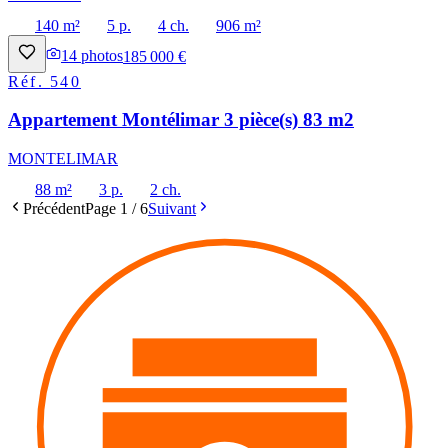
140 m²
5 p.
4 ch.
906 m²
14
photos
185 000 €
Réf.
540
Appartement Montélimar 3 pièce(s) 83 m2
MONTELIMAR
88 m²
3 p.
2 ch.
Précédent
Page
1
/
6
Suivant