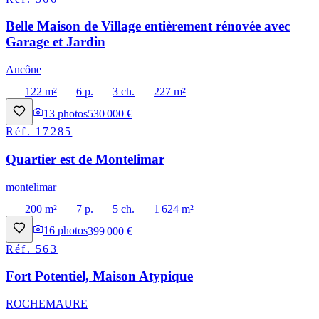
Belle Maison de Village entièrement rénovée avec
Garage et Jardin
Ancône
122 m²
6 p.
3 ch.
227 m²
13
photos
530 000 €
Réf.
17285
Quartier est de Montelimar
montelimar
200 m²
7 p.
5 ch.
1 624 m²
16
photos
399 000 €
Réf.
563
Fort Potentiel, Maison Atypique
ROCHEMAURE