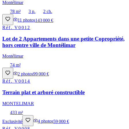
Montélimar
78 m²
3 p.
2 ch.
11
photos
143 000 €
Réf.
V0012
Lot de 2 Appartements dans une petite Copropriété,
hors centre ville de Montélimar
Montélimar
74 m²
2
photos
99 000 €
Réf.
V0014
Terrain plat et arboré constructible
MONTELIMAR
433 m²
Exclusivité
4
photos
59 000 €
Réf.
V0008