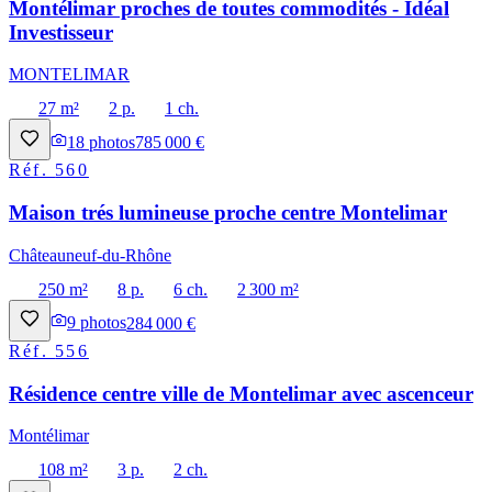
Montélimar proches de toutes commodités - Idéal
Investisseur
MONTELIMAR
27 m²
2 p.
1 ch.
18
photos
785 000 €
Réf.
560
Maison trés lumineuse proche centre Montelimar
Châteauneuf-du-Rhône
250 m²
8 p.
6 ch.
2 300 m²
9
photos
284 000 €
Réf.
556
Résidence centre ville de Montelimar avec ascenceur
Montélimar
108 m²
3 p.
2 ch.