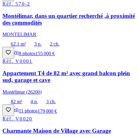
Réf.
570-2
Montélimar, dans un quartier recherché ,à proximité
des commodités
MONTELIMAR
62.1 m²
3 p.
2 ch.
8
photos
155 000 €
Réf.
V0001
Appartement T4 de 82 m² avec grand balcon plein
sud, garage et cave
Montélimar (26200)
82 m²
4 p.
3 ch.
11
photos
179 000 €
Réf.
V0020
Charmante Maison de Village avec Garage