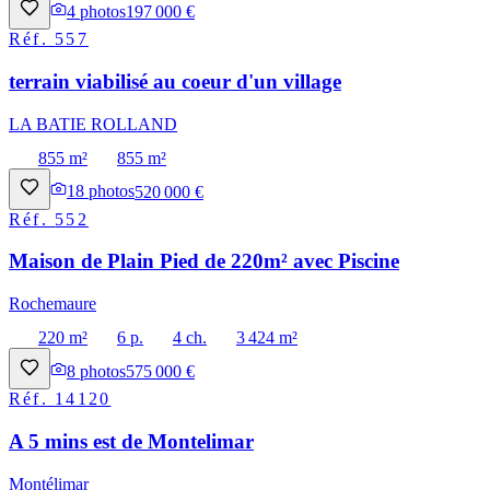
4
photos
197 000 €
Réf.
557
terrain viabilisé au coeur d'un village
LA BATIE ROLLAND
855 m²
855 m²
18
photos
520 000 €
Réf.
552
Maison de Plain Pied de 220m² avec Piscine
Rochemaure
220 m²
6 p.
4 ch.
3 424 m²
8
photos
575 000 €
Réf.
14120
A 5 mins est de Montelimar
Montélimar