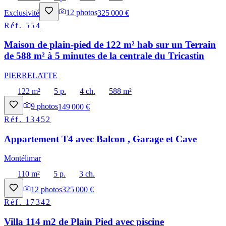
Exclusivité
12
photos
325 000 €
Réf.
554
Maison de plain-pied de 122 m² hab sur un Terrain
de 588 m² à 5 minutes de la centrale du Tricastin
PIERRELATTE
122 m²
5 p.
4 ch.
588 m²
9
photos
149 000 €
Réf.
13452
Appartement T4 avec Balcon , Garage et Cave
Montélimar
110 m²
5 p.
3 ch.
12
photos
325 000 €
Réf.
17342
Villa 114 m2 de Plain Pied avec piscine