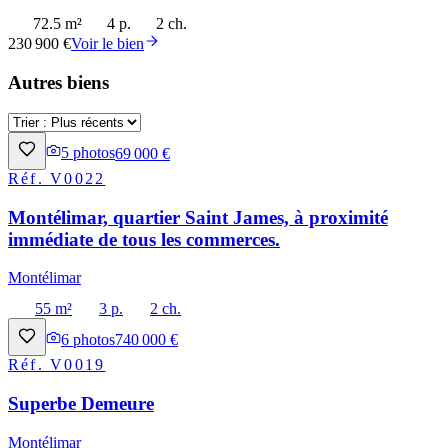
72.5 m²
4 p.
2 ch.
230 900 €
Voir le bien
Autres biens
5
photos
69 000 €
Réf.
V0022
Montélimar, quartier Saint James, à proximité
immédiate de tous les commerces.
Montélimar
55 m²
3 p.
2 ch.
6
photos
740 000 €
Réf.
V0019
Superbe Demeure
Montélimar