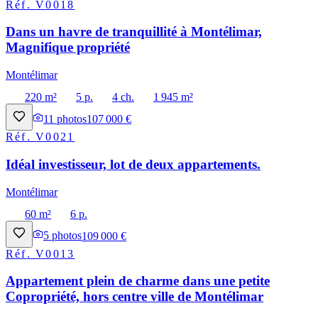
Réf.
V0018
Dans un havre de tranquillité à Montélimar,
Magnifique propriété
Montélimar
220 m²
5 p.
4 ch.
1 945 m²
11
photos
107 000 €
Réf.
V0021
Idéal investisseur, lot de deux appartements.
Montélimar
60 m²
6 p.
5
photos
109 000 €
Réf.
V0013
Appartement plein de charme dans une petite
Copropriété, hors centre ville de Montélimar