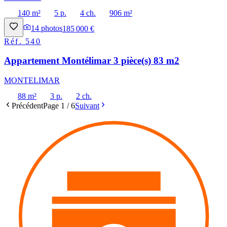
140 m²
5 p.
4 ch.
906 m²
14
photos
185 000 €
Réf.
540
Appartement Montélimar 3 pièce(s) 83 m2
MONTELIMAR
88 m²
3 p.
2 ch.
Précédent
Page
1
/
6
Suivant