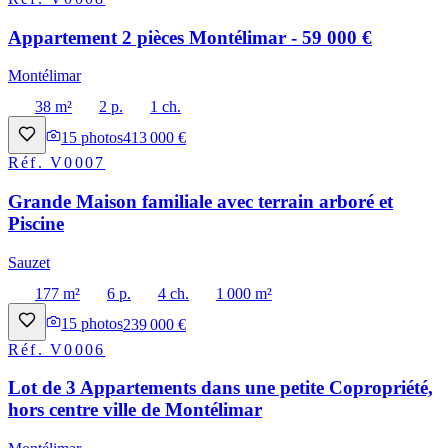
Appartement 2 pièces Montélimar - 59 000 €
Montélimar
38 m²
2 p.
1 ch.
15
photos
413 000 €
Réf.
V0007
Grande Maison familiale avec terrain arboré et
Piscine
Sauzet
177 m²
6 p.
4 ch.
1 000 m²
15
photos
239 000 €
Réf.
V0006
Lot de 3 Appartements dans une petite Copropriété,
hors centre ville de Montélimar