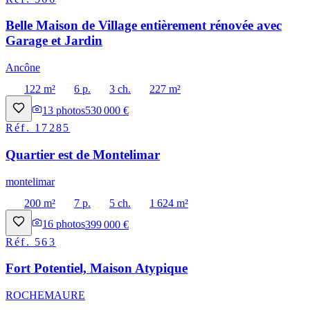
Belle Maison de Village entièrement rénovée avec
Garage et Jardin
Ancône
122 m²
6 p.
3 ch.
227 m²
13
photos
530 000 €
Réf.
17285
Quartier est de Montelimar
montelimar
200 m²
7 p.
5 ch.
1 624 m²
16
photos
399 000 €
Réf.
563
Fort Potentiel, Maison Atypique
ROCHEMAURE