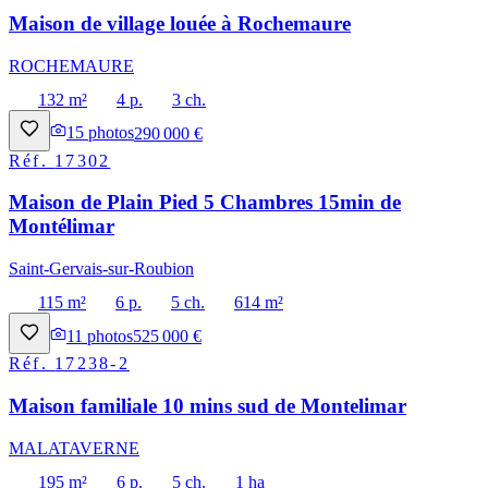
Maison de village louée à Rochemaure
ROCHEMAURE
132 m²
4 p.
3 ch.
15
photos
290 000 €
Réf.
17302
Maison de Plain Pied 5 Chambres 15min de
Montélimar
Saint-Gervais-sur-Roubion
115 m²
6 p.
5 ch.
614 m²
11
photos
525 000 €
Réf.
17238-2
Maison familiale 10 mins sud de Montelimar
MALATAVERNE
195 m²
6 p.
5 ch.
1 ha