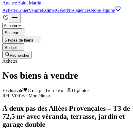
Agence Saint Martin
Acheter
Louer
Vendre
Estimer
Gérer
Nos agences
Notre équipe
Secteur
5 types de biens
Budget
Rechercher
Acheter
Nos biens à vendre
Exclusivité
Coup de cœur
11
photos
Réf.
V0016
·
Montélimar
À deux pas des Allées Provençales – T3 de
72,5 m² avec véranda, terrasse, jardin et
garage double