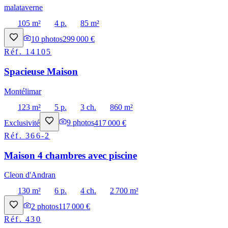
malataverne
105 m²
4 p.
85 m²
10
photos
299 000 €
Réf.
14105
Spacieuse Maison
Montélimar
123 m²
5 p.
3 ch.
860 m²
Exclusivité
9
photos
417 000 €
Réf.
366-2
Maison 4 chambres avec piscine
Cleon d'Andran
130 m²
6 p.
4 ch.
2 700 m²
2
photos
117 000 €
Réf.
430