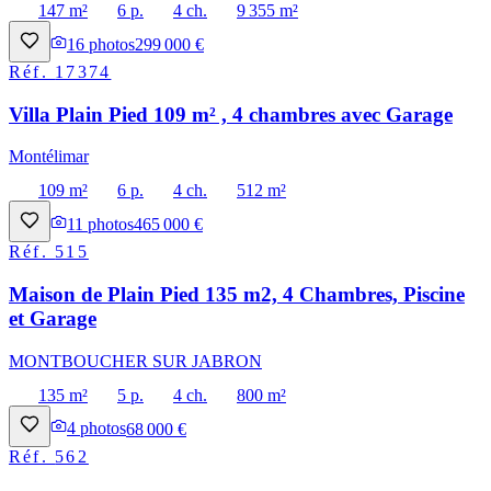
147 m²
6 p.
4 ch.
9 355 m²
16
photos
299 000 €
Réf.
17374
Villa Plain Pied 109 m² , 4 chambres avec Garage
Montélimar
109 m²
6 p.
4 ch.
512 m²
11
photos
465 000 €
Réf.
515
Maison de Plain Pied 135 m2, 4 Chambres, Piscine
et Garage
MONTBOUCHER SUR JABRON
135 m²
5 p.
4 ch.
800 m²
4
photos
68 000 €
Réf.
562