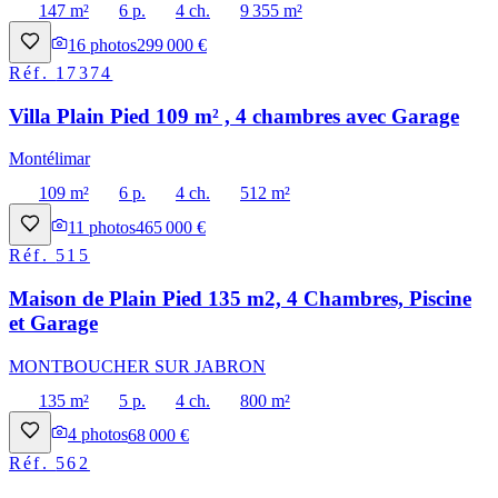
147 m²
6 p.
4 ch.
9 355 m²
16
photos
299 000 €
Réf.
17374
Villa Plain Pied 109 m² , 4 chambres avec Garage
Montélimar
109 m²
6 p.
4 ch.
512 m²
11
photos
465 000 €
Réf.
515
Maison de Plain Pied 135 m2, 4 Chambres, Piscine
et Garage
MONTBOUCHER SUR JABRON
135 m²
5 p.
4 ch.
800 m²
4
photos
68 000 €
Réf.
562