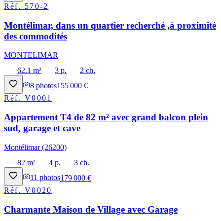
Réf.
570-2
Montélimar, dans un quartier recherché ,à proximité
des commodités
MONTELIMAR
62.1 m²
3 p.
2 ch.
8
photos
155 000 €
Réf.
V0001
Appartement T4 de 82 m² avec grand balcon plein
sud, garage et cave
Montélimar (26200)
82 m²
4 p.
3 ch.
11
photos
179 000 €
Réf.
V0020
Charmante Maison de Village avec Garage