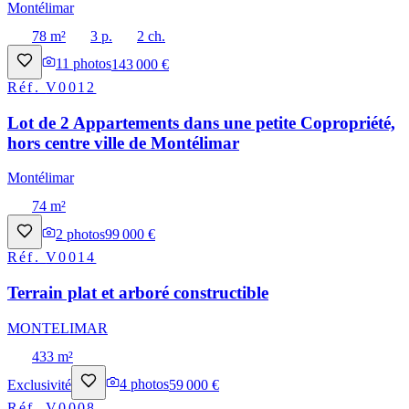
Montélimar
78 m²
3 p.
2 ch.
11
photos
143 000 €
Réf.
V0012
Lot de 2 Appartements dans une petite Copropriété,
hors centre ville de Montélimar
Montélimar
74 m²
2
photos
99 000 €
Réf.
V0014
Terrain plat et arboré constructible
MONTELIMAR
433 m²
Exclusivité
4
photos
59 000 €
Réf.
V0008