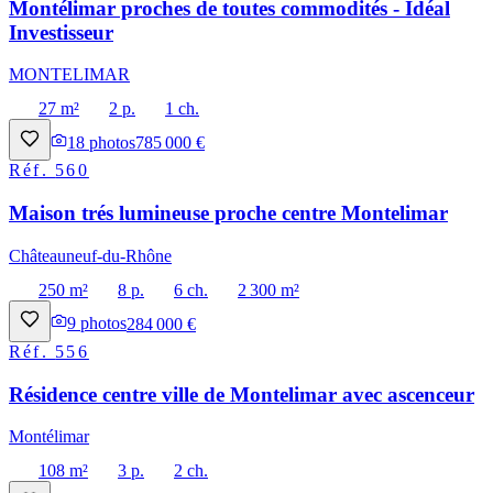
Montélimar proches de toutes commodités - Idéal
Investisseur
MONTELIMAR
27 m²
2 p.
1 ch.
18
photos
785 000 €
Réf.
560
Maison trés lumineuse proche centre Montelimar
Châteauneuf-du-Rhône
250 m²
8 p.
6 ch.
2 300 m²
9
photos
284 000 €
Réf.
556
Résidence centre ville de Montelimar avec ascenceur
Montélimar
108 m²
3 p.
2 ch.