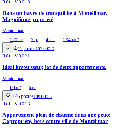
Réf.
V0018
Dans un havre de tranquillité à Montélimar,
Magnifique propriété
Montélimar
220 m²
5 p.
4 ch.
1 945 m²
11
photos
107 000 €
Réf.
V0021
Idéal investisseur, lot de deux appartements.
Montélimar
60 m²
6 p.
5
photos
109 000 €
Réf.
V0013
Appartement plein de charme dans une petite
Copropriété, hors centre ville de Montélimar