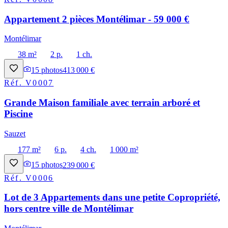
Appartement 2 pièces Montélimar - 59 000 €
Montélimar
38 m²
2 p.
1 ch.
15
photos
413 000 €
Réf.
V0007
Grande Maison familiale avec terrain arboré et
Piscine
Sauzet
177 m²
6 p.
4 ch.
1 000 m²
15
photos
239 000 €
Réf.
V0006
Lot de 3 Appartements dans une petite Copropriété,
hors centre ville de Montélimar