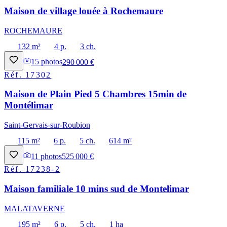
Maison de village louée à Rochemaure
ROCHEMAURE
132 m²
4 p.
3 ch.
15
photos
290 000 €
Réf.
17302
Maison de Plain Pied 5 Chambres 15min de
Montélimar
Saint-Gervais-sur-Roubion
115 m²
6 p.
5 ch.
614 m²
11
photos
525 000 €
Réf.
17238-2
Maison familiale 10 mins sud de Montelimar
MALATAVERNE
195 m²
6 p.
5 ch.
1 ha