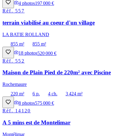
4
photos
197 000 €
Réf.
557
terrain viabilisé au coeur d'un village
LA BATIE ROLLAND
855 m²
855 m²
18
photos
520 000 €
Réf.
552
Maison de Plain Pied de 220m² avec Piscine
Rochemaure
220 m²
6 p.
4 ch.
3 424 m²
8
photos
575 000 €
Réf.
14120
A 5 mins est de Montelimar
Montélimar