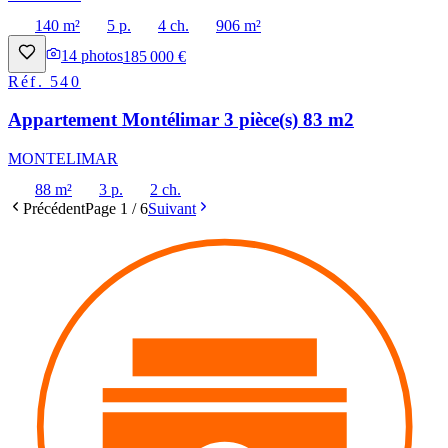
140 m²
5 p.
4 ch.
906 m²
14
photos
185 000 €
Réf.
540
Appartement Montélimar 3 pièce(s) 83 m2
MONTELIMAR
88 m²
3 p.
2 ch.
Précédent
Page
1
/
6
Suivant