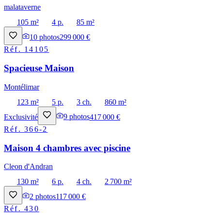
malataverne
105 m²
4 p.
85 m²
10
photos
299 000 €
Réf.
14105
Spacieuse Maison
Montélimar
123 m²
5 p.
3 ch.
860 m²
Exclusivité
9
photos
417 000 €
Réf.
366-2
Maison 4 chambres avec piscine
Cleon d'Andran
130 m²
6 p.
4 ch.
2 700 m²
2
photos
117 000 €
Réf.
430