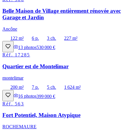
Belle Maison de Village entièrement rénovée avec
Garage et Jardin
Ancône
122 m²
6 p.
3 ch.
227 m²
13
photos
530 000 €
Réf.
17285
Quartier est de Montelimar
montelimar
200 m²
7 p.
5 ch.
1 624 m²
16
photos
399 000 €
Réf.
563
Fort Potentiel, Maison Atypique
ROCHEMAURE