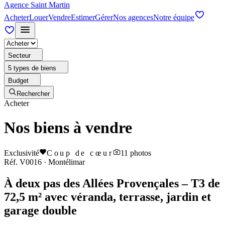
Agence Saint Martin
Acheter
Louer
Vendre
Estimer
Gérer
Nos agences
Notre équipe
Secteur
5 types de biens
Budget
Rechercher
Acheter
Nos biens à vendre
Exclusivité
Coup de cœur
11
photos
Réf.
V0016
·
Montélimar
À deux pas des Allées Provençales – T3 de
72,5 m² avec véranda, terrasse, jardin et
garage double