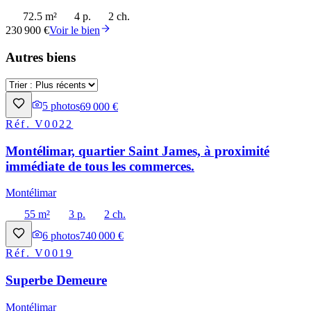
72.5 m²
4 p.
2 ch.
230 900 €
Voir le bien
Autres biens
5
photos
69 000 €
Réf.
V0022
Montélimar, quartier Saint James, à proximité
immédiate de tous les commerces.
Montélimar
55 m²
3 p.
2 ch.
6
photos
740 000 €
Réf.
V0019
Superbe Demeure
Montélimar