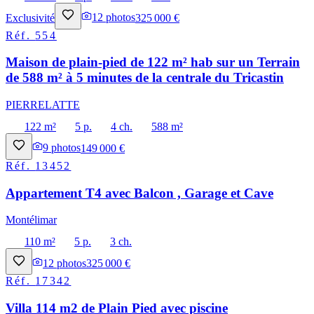
Exclusivité
12
photos
325 000 €
Réf.
554
Maison de plain-pied de 122 m² hab sur un Terrain
de 588 m² à 5 minutes de la centrale du Tricastin
PIERRELATTE
122 m²
5 p.
4 ch.
588 m²
9
photos
149 000 €
Réf.
13452
Appartement T4 avec Balcon , Garage et Cave
Montélimar
110 m²
5 p.
3 ch.
12
photos
325 000 €
Réf.
17342
Villa 114 m2 de Plain Pied avec piscine