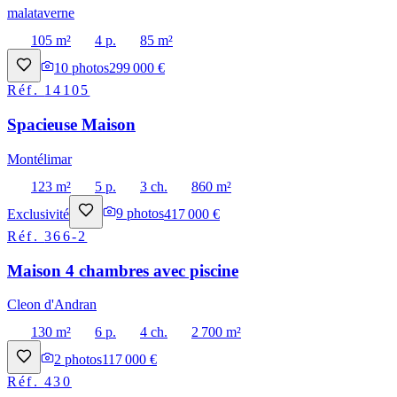
malataverne
105 m²
4 p.
85 m²
10
photos
299 000 €
Réf.
14105
Spacieuse Maison
Montélimar
123 m²
5 p.
3 ch.
860 m²
Exclusivité
9
photos
417 000 €
Réf.
366-2
Maison 4 chambres avec piscine
Cleon d'Andran
130 m²
6 p.
4 ch.
2 700 m²
2
photos
117 000 €
Réf.
430