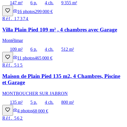
147 m²
6 p.
4 ch.
9 355 m²
16
photos
299 000 €
Réf.
17374
Villa Plain Pied 109 m² , 4 chambres avec Garage
Montélimar
109 m²
6 p.
4 ch.
512 m²
11
photos
465 000 €
Réf.
515
Maison de Plain Pied 135 m2, 4 Chambres, Piscine
et Garage
MONTBOUCHER SUR JABRON
135 m²
5 p.
4 ch.
800 m²
4
photos
68 000 €
Réf.
562