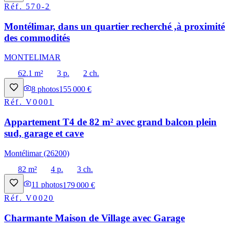
Réf.
570-2
Montélimar, dans un quartier recherché ,à proximité
des commodités
MONTELIMAR
62.1 m²
3 p.
2 ch.
8
photos
155 000 €
Réf.
V0001
Appartement T4 de 82 m² avec grand balcon plein
sud, garage et cave
Montélimar (26200)
82 m²
4 p.
3 ch.
11
photos
179 000 €
Réf.
V0020
Charmante Maison de Village avec Garage