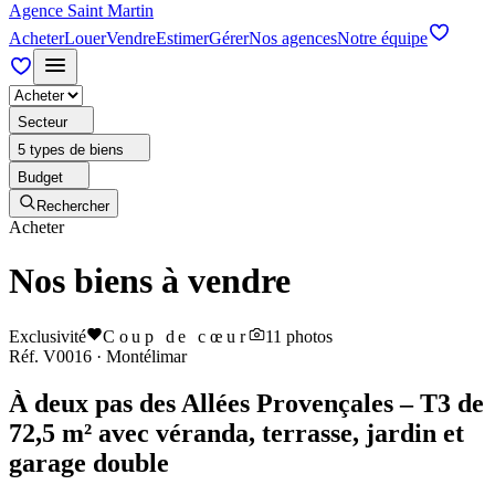
Agence Saint Martin
Acheter
Louer
Vendre
Estimer
Gérer
Nos agences
Notre équipe
Secteur
5 types de biens
Budget
Rechercher
Acheter
Nos biens à vendre
Exclusivité
Coup de cœur
11
photos
Réf.
V0016
·
Montélimar
À deux pas des Allées Provençales – T3 de
72,5 m² avec véranda, terrasse, jardin et
garage double