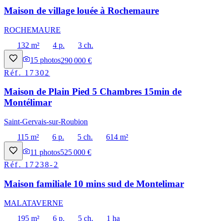
Maison de village louée à Rochemaure
ROCHEMAURE
132 m²
4 p.
3 ch.
15
photos
290 000 €
Réf.
17302
Maison de Plain Pied 5 Chambres 15min de
Montélimar
Saint-Gervais-sur-Roubion
115 m²
6 p.
5 ch.
614 m²
11
photos
525 000 €
Réf.
17238-2
Maison familiale 10 mins sud de Montelimar
MALATAVERNE
195 m²
6 p.
5 ch.
1 ha