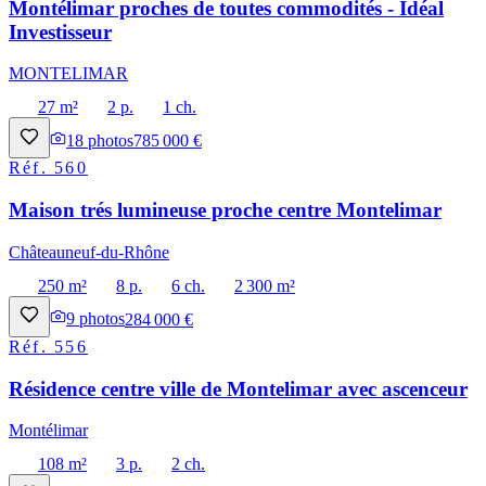
Montélimar proches de toutes commodités - Idéal
Investisseur
MONTELIMAR
27 m²
2 p.
1 ch.
18
photos
785 000 €
Réf.
560
Maison trés lumineuse proche centre Montelimar
Châteauneuf-du-Rhône
250 m²
8 p.
6 ch.
2 300 m²
9
photos
284 000 €
Réf.
556
Résidence centre ville de Montelimar avec ascenceur
Montélimar
108 m²
3 p.
2 ch.