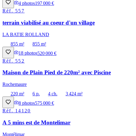
4
photos
197 000 €
Réf.
557
terrain viabilisé au coeur d'un village
LA BATIE ROLLAND
855 m²
855 m²
18
photos
520 000 €
Réf.
552
Maison de Plain Pied de 220m² avec Piscine
Rochemaure
220 m²
6 p.
4 ch.
3 424 m²
8
photos
575 000 €
Réf.
14120
A 5 mins est de Montelimar
Montélimar