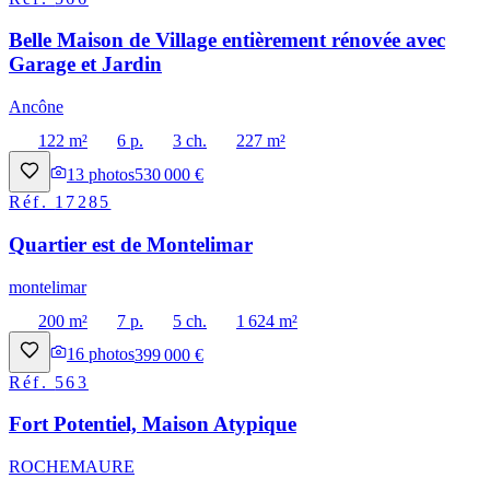
Belle Maison de Village entièrement rénovée avec
Garage et Jardin
Ancône
122 m²
6 p.
3 ch.
227 m²
13
photos
530 000 €
Réf.
17285
Quartier est de Montelimar
montelimar
200 m²
7 p.
5 ch.
1 624 m²
16
photos
399 000 €
Réf.
563
Fort Potentiel, Maison Atypique
ROCHEMAURE