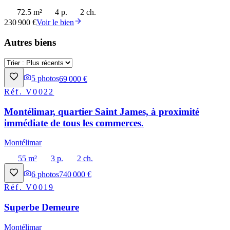
72.5 m²
4 p.
2 ch.
230 900 €
Voir le bien
Autres biens
5
photos
69 000 €
Réf.
V0022
Montélimar, quartier Saint James, à proximité
immédiate de tous les commerces.
Montélimar
55 m²
3 p.
2 ch.
6
photos
740 000 €
Réf.
V0019
Superbe Demeure
Montélimar