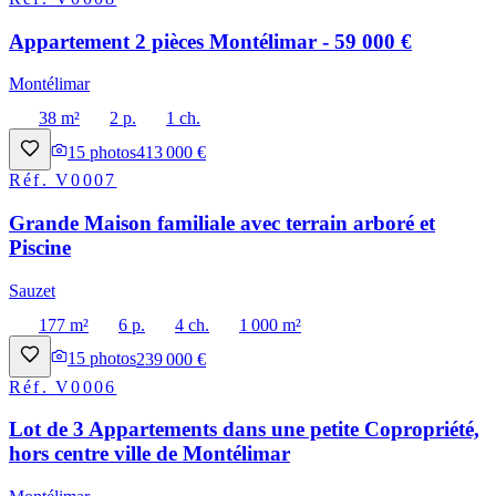
Appartement 2 pièces Montélimar - 59 000 €
Montélimar
38 m²
2 p.
1 ch.
15
photos
413 000 €
Réf.
V0007
Grande Maison familiale avec terrain arboré et
Piscine
Sauzet
177 m²
6 p.
4 ch.
1 000 m²
15
photos
239 000 €
Réf.
V0006
Lot de 3 Appartements dans une petite Copropriété,
hors centre ville de Montélimar