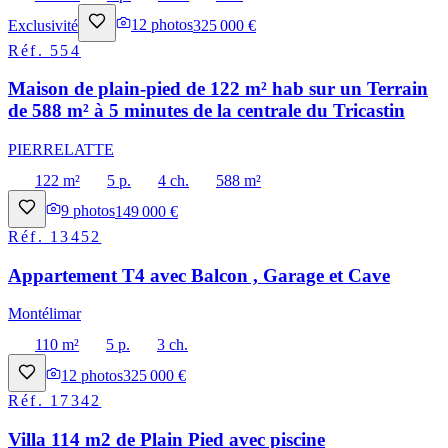
Exclusivité
12
photos
325 000 €
Réf.
554
Maison de plain-pied de 122 m² hab sur un Terrain
de 588 m² à 5 minutes de la centrale du Tricastin
PIERRELATTE
122 m²
5 p.
4 ch.
588 m²
9
photos
149 000 €
Réf.
13452
Appartement T4 avec Balcon , Garage et Cave
Montélimar
110 m²
5 p.
3 ch.
12
photos
325 000 €
Réf.
17342
Villa 114 m2 de Plain Pied avec piscine