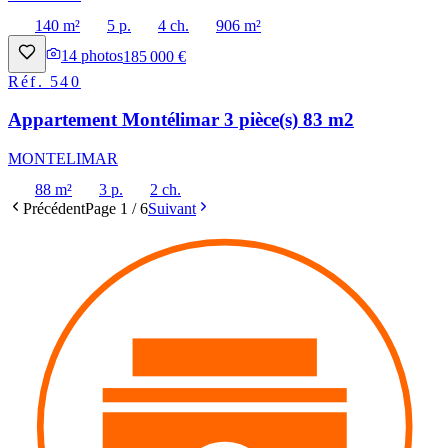
140 m²
5 p.
4 ch.
906 m²
14
photos
185 000 €
Réf.
540
Appartement Montélimar 3 pièce(s) 83 m2
MONTELIMAR
88 m²
3 p.
2 ch.
Précédent
Page
1
/
6
Suivant