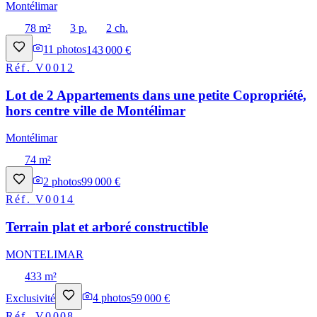
Montélimar
78 m²
3 p.
2 ch.
11
photos
143 000 €
Réf.
V0012
Lot de 2 Appartements dans une petite Copropriété,
hors centre ville de Montélimar
Montélimar
74 m²
2
photos
99 000 €
Réf.
V0014
Terrain plat et arboré constructible
MONTELIMAR
433 m²
Exclusivité
4
photos
59 000 €
Réf.
V0008