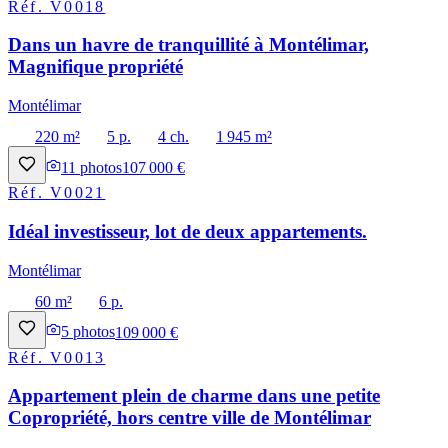
Réf.
V0018
Dans un havre de tranquillité à Montélimar,
Magnifique propriété
Montélimar
220 m²
5 p.
4 ch.
1 945 m²
11
photos
107 000 €
Réf.
V0021
Idéal investisseur, lot de deux appartements.
Montélimar
60 m²
6 p.
5
photos
109 000 €
Réf.
V0013
Appartement plein de charme dans une petite
Copropriété, hors centre ville de Montélimar