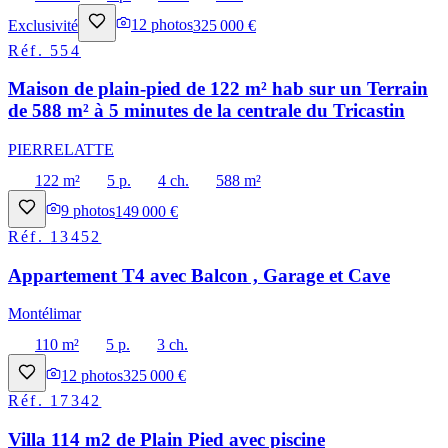
Exclusivité
12
photos
325 000 €
Réf.
554
Maison de plain-pied de 122 m² hab sur un Terrain
de 588 m² à 5 minutes de la centrale du Tricastin
PIERRELATTE
122 m²
5 p.
4 ch.
588 m²
9
photos
149 000 €
Réf.
13452
Appartement T4 avec Balcon , Garage et Cave
Montélimar
110 m²
5 p.
3 ch.
12
photos
325 000 €
Réf.
17342
Villa 114 m2 de Plain Pied avec piscine