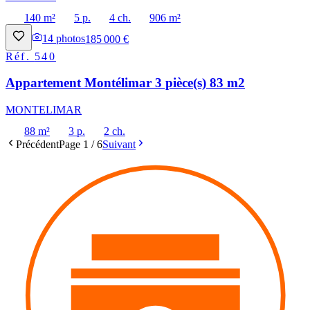
140 m²
5 p.
4 ch.
906 m²
14
photos
185 000 €
Réf.
540
Appartement Montélimar 3 pièce(s) 83 m2
MONTELIMAR
88 m²
3 p.
2 ch.
Précédent
Page
1
/
6
Suivant