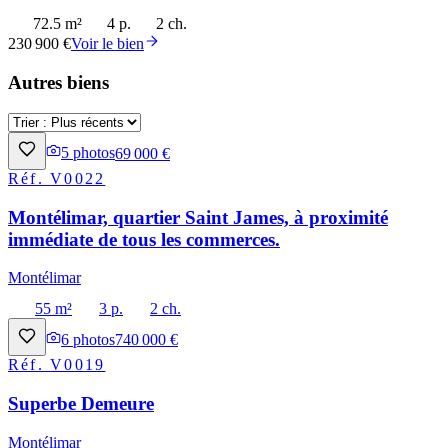
72.5 m²
4 p.
2 ch.
230 900 €
Voir le bien
Autres biens
5
photos
69 000 €
Réf.
V0022
Montélimar, quartier Saint James, à proximité
immédiate de tous les commerces.
Montélimar
55 m²
3 p.
2 ch.
6
photos
740 000 €
Réf.
V0019
Superbe Demeure
Montélimar