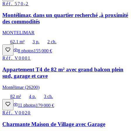
Réf.
570-2
Montélimar, dans un quartier recherché ,à proximité
des commodités
MONTELIMAR
62.1 m²
3 p.
2 ch.
8
photos
155 000 €
Réf.
V0001
Appartement T4 de 82 m² avec grand balcon plein
sud, garage et cave
Montélimar (26200)
82 m²
4 p.
3 ch.
11
photos
179 000 €
Réf.
V0020
Charmante Maison de Village avec Garage