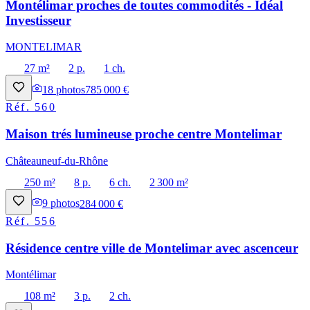
Montélimar proches de toutes commodités - Idéal
Investisseur
MONTELIMAR
27 m²
2 p.
1 ch.
18
photos
785 000 €
Réf.
560
Maison trés lumineuse proche centre Montelimar
Châteauneuf-du-Rhône
250 m²
8 p.
6 ch.
2 300 m²
9
photos
284 000 €
Réf.
556
Résidence centre ville de Montelimar avec ascenceur
Montélimar
108 m²
3 p.
2 ch.