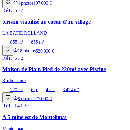
4
photos
197 000 €
Réf.
557
terrain viabilisé au coeur d'un village
LA BATIE ROLLAND
855 m²
855 m²
18
photos
520 000 €
Réf.
552
Maison de Plain Pied de 220m² avec Piscine
Rochemaure
220 m²
6 p.
4 ch.
3 424 m²
8
photos
575 000 €
Réf.
14120
A 5 mins est de Montelimar
Montélimar