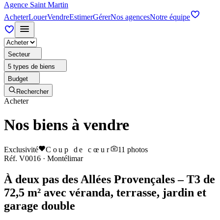
Agence Saint Martin
Acheter
Louer
Vendre
Estimer
Gérer
Nos agences
Notre équipe
Secteur
5 types de biens
Budget
Rechercher
Acheter
Nos biens à vendre
Exclusivité
Coup de cœur
11
photos
Réf.
V0016
·
Montélimar
À deux pas des Allées Provençales – T3 de
72,5 m² avec véranda, terrasse, jardin et
garage double