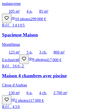
malataverne
105 m²
4 p.
85 m²
10
photos
299 000 €
Réf.
14105
Spacieuse Maison
Montélimar
123 m²
5 p.
3 ch.
860 m²
Exclusivité
9
photos
417 000 €
Réf.
366-2
Maison 4 chambres avec piscine
Cleon d'Andran
130 m²
6 p.
4 ch.
2 700 m²
2
photos
117 000 €
Réf.
430