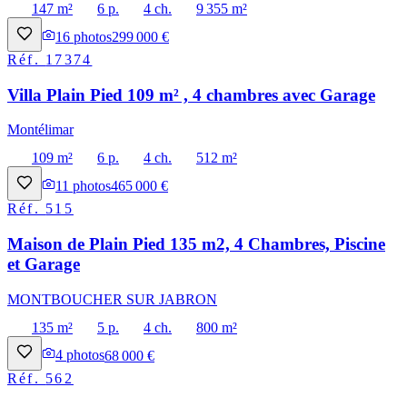
147 m²
6 p.
4 ch.
9 355 m²
16
photos
299 000 €
Réf.
17374
Villa Plain Pied 109 m² , 4 chambres avec Garage
Montélimar
109 m²
6 p.
4 ch.
512 m²
11
photos
465 000 €
Réf.
515
Maison de Plain Pied 135 m2, 4 Chambres, Piscine
et Garage
MONTBOUCHER SUR JABRON
135 m²
5 p.
4 ch.
800 m²
4
photos
68 000 €
Réf.
562