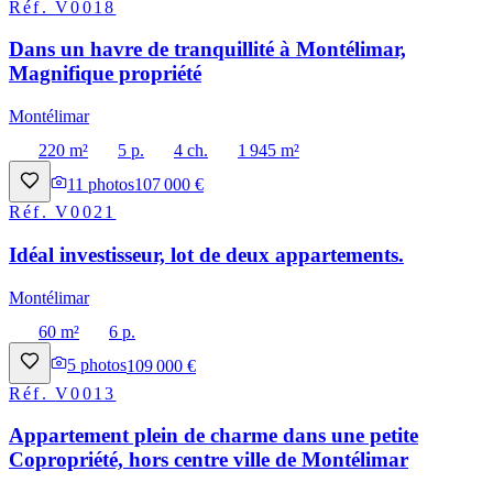
Réf.
V0018
Dans un havre de tranquillité à Montélimar,
Magnifique propriété
Montélimar
220 m²
5 p.
4 ch.
1 945 m²
11
photos
107 000 €
Réf.
V0021
Idéal investisseur, lot de deux appartements.
Montélimar
60 m²
6 p.
5
photos
109 000 €
Réf.
V0013
Appartement plein de charme dans une petite
Copropriété, hors centre ville de Montélimar