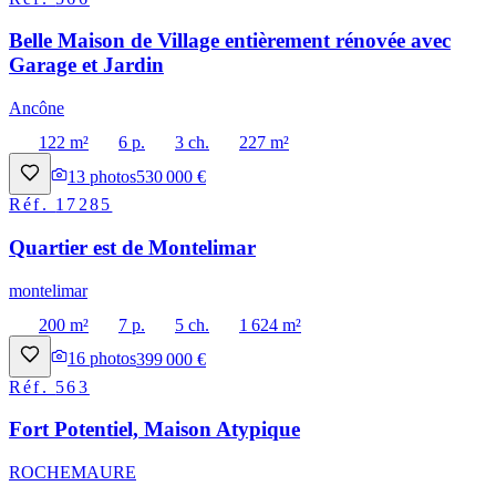
Belle Maison de Village entièrement rénovée avec
Garage et Jardin
Ancône
122 m²
6 p.
3 ch.
227 m²
13
photos
530 000 €
Réf.
17285
Quartier est de Montelimar
montelimar
200 m²
7 p.
5 ch.
1 624 m²
16
photos
399 000 €
Réf.
563
Fort Potentiel, Maison Atypique
ROCHEMAURE