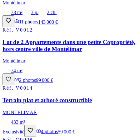
Montélimar
78 m²
3 p.
2 ch.
11
photos
143 000 €
Réf.
V0012
Lot de 2 Appartements dans une petite Copropriété,
hors centre ville de Montélimar
Montélimar
74 m²
2
photos
99 000 €
Réf.
V0014
Terrain plat et arboré constructible
MONTELIMAR
433 m²
Exclusivité
4
photos
59 000 €
Réf.
V0008