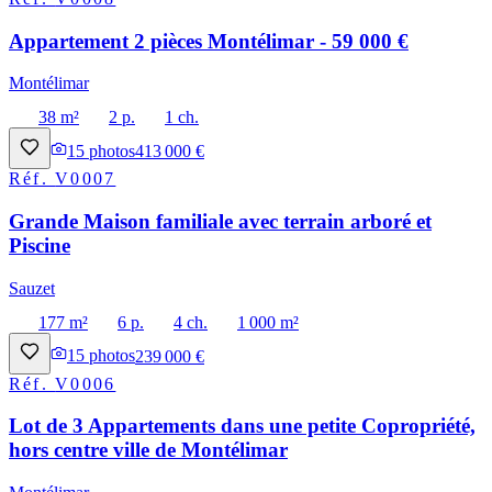
Appartement 2 pièces Montélimar - 59 000 €
Montélimar
38 m²
2 p.
1 ch.
15
photos
413 000 €
Réf.
V0007
Grande Maison familiale avec terrain arboré et
Piscine
Sauzet
177 m²
6 p.
4 ch.
1 000 m²
15
photos
239 000 €
Réf.
V0006
Lot de 3 Appartements dans une petite Copropriété,
hors centre ville de Montélimar