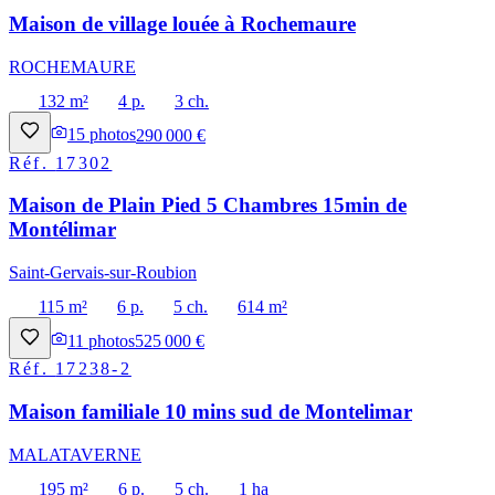
Maison de village louée à Rochemaure
ROCHEMAURE
132 m²
4 p.
3 ch.
15
photos
290 000 €
Réf.
17302
Maison de Plain Pied 5 Chambres 15min de
Montélimar
Saint-Gervais-sur-Roubion
115 m²
6 p.
5 ch.
614 m²
11
photos
525 000 €
Réf.
17238-2
Maison familiale 10 mins sud de Montelimar
MALATAVERNE
195 m²
6 p.
5 ch.
1 ha