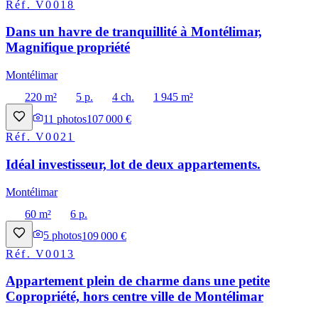
Réf.
V0018
Dans un havre de tranquillité à Montélimar,
Magnifique propriété
Montélimar
220 m²
5 p.
4 ch.
1 945 m²
11
photos
107 000 €
Réf.
V0021
Idéal investisseur, lot de deux appartements.
Montélimar
60 m²
6 p.
5
photos
109 000 €
Réf.
V0013
Appartement plein de charme dans une petite
Copropriété, hors centre ville de Montélimar