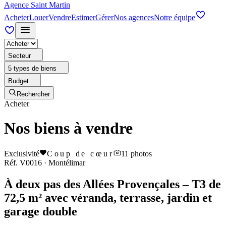
Agence Saint Martin
Acheter
Louer
Vendre
Estimer
Gérer
Nos agences
Notre équipe
Secteur
5 types de biens
Budget
Rechercher
Acheter
Nos biens à vendre
Exclusivité
Coup de cœur
11
photos
Réf.
V0016
·
Montélimar
À deux pas des Allées Provençales – T3 de
72,5 m² avec véranda, terrasse, jardin et
garage double