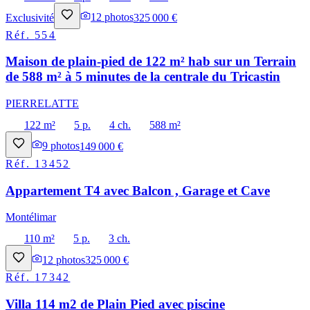
Exclusivité
12
photos
325 000 €
Réf.
554
Maison de plain-pied de 122 m² hab sur un Terrain
de 588 m² à 5 minutes de la centrale du Tricastin
PIERRELATTE
122 m²
5 p.
4 ch.
588 m²
9
photos
149 000 €
Réf.
13452
Appartement T4 avec Balcon , Garage et Cave
Montélimar
110 m²
5 p.
3 ch.
12
photos
325 000 €
Réf.
17342
Villa 114 m2 de Plain Pied avec piscine