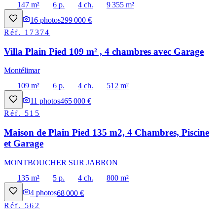
147 m²
6 p.
4 ch.
9 355 m²
16
photos
299 000 €
Réf.
17374
Villa Plain Pied 109 m² , 4 chambres avec Garage
Montélimar
109 m²
6 p.
4 ch.
512 m²
11
photos
465 000 €
Réf.
515
Maison de Plain Pied 135 m2, 4 Chambres, Piscine
et Garage
MONTBOUCHER SUR JABRON
135 m²
5 p.
4 ch.
800 m²
4
photos
68 000 €
Réf.
562