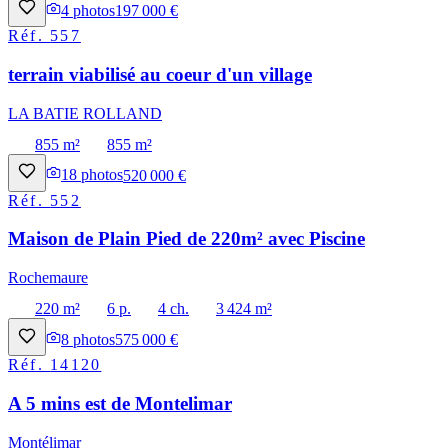
4
photos
197 000 €
Réf.
557
terrain viabilisé au coeur d'un village
LA BATIE ROLLAND
855 m²
855 m²
18
photos
520 000 €
Réf.
552
Maison de Plain Pied de 220m² avec Piscine
Rochemaure
220 m²
6 p.
4 ch.
3 424 m²
8
photos
575 000 €
Réf.
14120
A 5 mins est de Montelimar
Montélimar