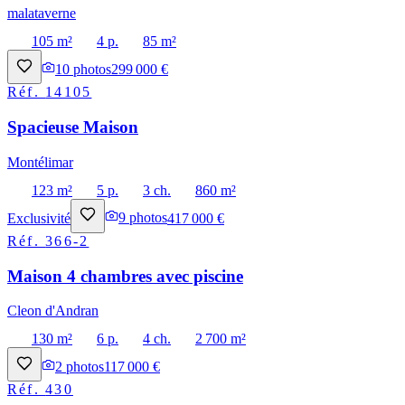
malataverne
105 m²
4 p.
85 m²
10
photos
299 000 €
Réf.
14105
Spacieuse Maison
Montélimar
123 m²
5 p.
3 ch.
860 m²
Exclusivité
9
photos
417 000 €
Réf.
366-2
Maison 4 chambres avec piscine
Cleon d'Andran
130 m²
6 p.
4 ch.
2 700 m²
2
photos
117 000 €
Réf.
430