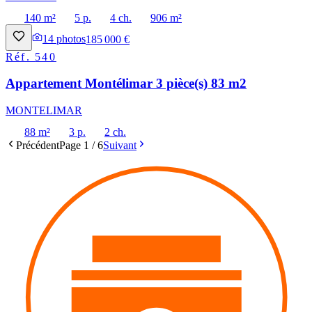
140 m²
5 p.
4 ch.
906 m²
14
photos
185 000 €
Réf.
540
Appartement Montélimar 3 pièce(s) 83 m2
MONTELIMAR
88 m²
3 p.
2 ch.
Précédent
Page
1
/
6
Suivant