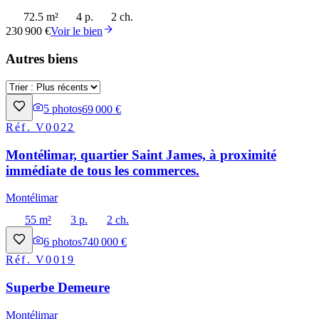
72.5 m²
4 p.
2 ch.
230 900 €
Voir le bien
Autres biens
5
photos
69 000 €
Réf.
V0022
Montélimar, quartier Saint James, à proximité
immédiate de tous les commerces.
Montélimar
55 m²
3 p.
2 ch.
6
photos
740 000 €
Réf.
V0019
Superbe Demeure
Montélimar