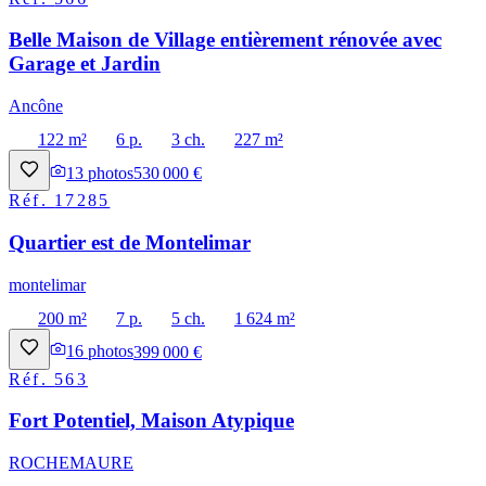
Belle Maison de Village entièrement rénovée avec
Garage et Jardin
Ancône
122 m²
6 p.
3 ch.
227 m²
13
photos
530 000 €
Réf.
17285
Quartier est de Montelimar
montelimar
200 m²
7 p.
5 ch.
1 624 m²
16
photos
399 000 €
Réf.
563
Fort Potentiel, Maison Atypique
ROCHEMAURE