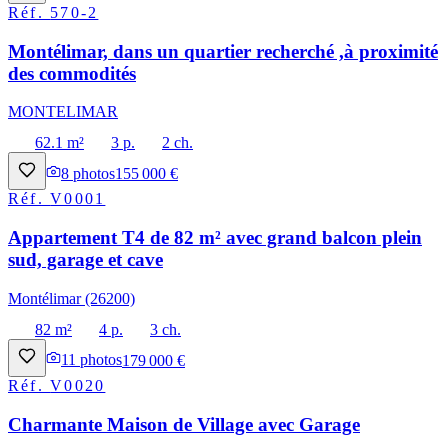
Réf.
570-2
Montélimar, dans un quartier recherché ,à proximité
des commodités
MONTELIMAR
62.1 m²
3 p.
2 ch.
8
photos
155 000 €
Réf.
V0001
Appartement T4 de 82 m² avec grand balcon plein
sud, garage et cave
Montélimar (26200)
82 m²
4 p.
3 ch.
11
photos
179 000 €
Réf.
V0020
Charmante Maison de Village avec Garage