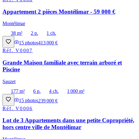
Appartement 2 pièces Montélimar - 59 000 €
Montélimar
38 m²
2 p.
1 ch.
15
photos
413 000 €
Réf.
V0007
Grande Maison familiale avec terrain arboré et
Piscine
Sauzet
177 m²
6 p.
4 ch.
1 000 m²
15
photos
239 000 €
Réf.
V0006
Lot de 3 Appartements dans une petite Copropriété,
hors centre ville de Montélimar