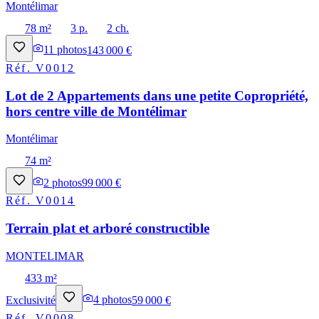
Montélimar
78 m²
3 p.
2 ch.
11
photos
143 000 €
Réf.
V0012
Lot de 2 Appartements dans une petite Copropriété,
hors centre ville de Montélimar
Montélimar
74 m²
2
photos
99 000 €
Réf.
V0014
Terrain plat et arboré constructible
MONTELIMAR
433 m²
Exclusivité
4
photos
59 000 €
Réf.
V0008