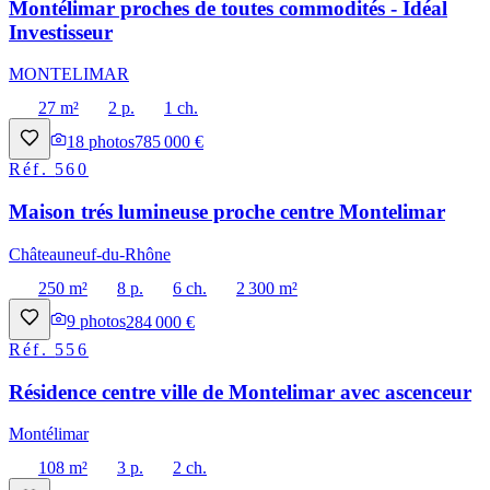
Montélimar proches de toutes commodités - Idéal
Investisseur
MONTELIMAR
27 m²
2 p.
1 ch.
18
photos
785 000 €
Réf.
560
Maison trés lumineuse proche centre Montelimar
Châteauneuf-du-Rhône
250 m²
8 p.
6 ch.
2 300 m²
9
photos
284 000 €
Réf.
556
Résidence centre ville de Montelimar avec ascenceur
Montélimar
108 m²
3 p.
2 ch.