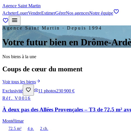
Agence Saint Martin
Acheter
Louer
Vendre
Estimer
Gérer
Nos agences
Notre équipe
Agence Saint Martin · Depuis 1994
Votre futur bien en Drôme-Ard
Nos biens à la une
Coups de cœur du moment
Voir tous les biens
Exclusivité
11
photos
230 900 €
Réf.
V0016
À deux pas des Allées Provençales – T3 de 72,5 m² ave
Montélimar
72.5 m²
4 p.
2 ch.