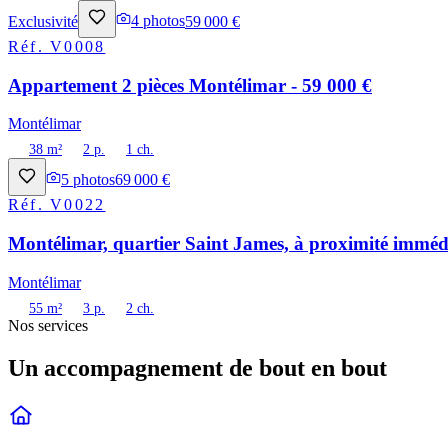
Exclusivité
4
photos
59 000 €
Réf.
V0008
Appartement 2 pièces Montélimar - 59 000 €
Montélimar
38 m²
2 p.
1 ch.
5
photos
69 000 €
Réf.
V0022
Montélimar, quartier Saint James, à proximité immédi
Montélimar
55 m²
3 p.
2 ch.
Nos services
Un accompagnement de bout en bout