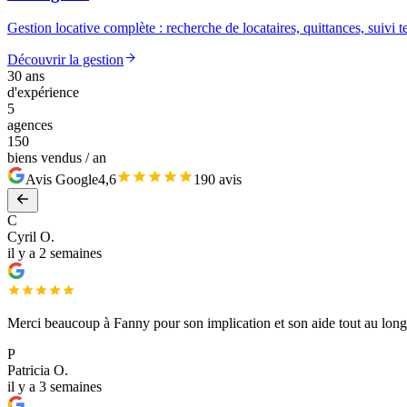
Gestion locative complète : recherche de locataires, quittances, suivi te
Découvrir la gestion
30 ans
d'expérience
5
agences
150
biens vendus / an
Avis Google
4,6
190 avis
C
Cyril O.
il y a 2 semaines
Merci beaucoup à Fanny pour son implication et son aide tout au lon
P
Patricia O.
il y a 3 semaines