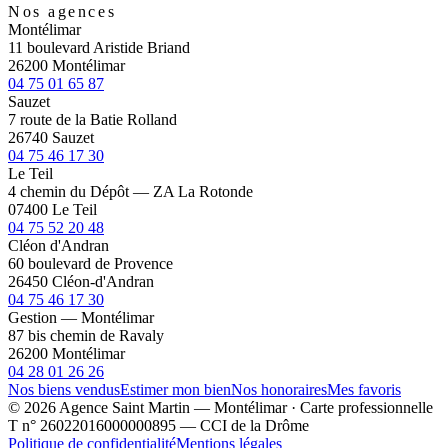
Nos agences
Montélimar
11 boulevard Aristide Briand
26200 Montélimar
04 75 01 65 87
Sauzet
7 route de la Batie Rolland
26740 Sauzet
04 75 46 17 30
Le Teil
4 chemin du Dépôt — ZA La Rotonde
07400 Le Teil
04 75 52 20 48
Cléon d'Andran
60 boulevard de Provence
26450 Cléon-d'Andran
04 75 46 17 30
Gestion — Montélimar
87 bis chemin de Ravaly
26200 Montélimar
04 28 01 26 26
Nos biens vendus
Estimer mon bien
Nos honoraires
Mes favoris
© 2026 Agence Saint Martin — Montélimar · Carte professionnelle
T n° 26022016000000895 — CCI de la Drôme
Politique de confidentialité
Mentions légales