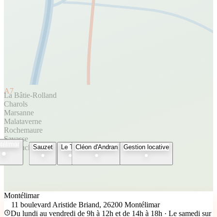
A7
La Bâtie-Rolland
Charols
Marsanne
Malataverne
Rochemaure
Savasse
télimar
Espeluche
Sauzet
Le Teil
Cléon d'Andran
Gestion locative
Montélimar
11 boulevard Aristide Briand, 26200 Montélimar
Du lundi au vendredi de 9h à 12h et de 14h à 18h · Le samedi sur