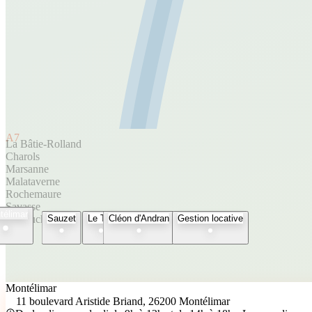
A7
La Bâtie-Rolland
Charols
Marsanne
Malataverne
Rochemaure
Savasse
télimar
Espeluche
Sauzet
Le Teil
Cléon d'Andran
Gestion locative
Montélimar
11 boulevard Aristide Briand, 26200 Montélimar