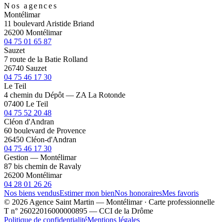
Nos agences
Montélimar
11 boulevard Aristide Briand
26200 Montélimar
04 75 01 65 87
Sauzet
7 route de la Batie Rolland
26740 Sauzet
04 75 46 17 30
Le Teil
4 chemin du Dépôt — ZA La Rotonde
07400 Le Teil
04 75 52 20 48
Cléon d'Andran
60 boulevard de Provence
26450 Cléon-d'Andran
04 75 46 17 30
Gestion — Montélimar
87 bis chemin de Ravaly
26200 Montélimar
04 28 01 26 26
Nos biens vendus
Estimer mon bien
Nos honoraires
Mes favoris
© 2026 Agence Saint Martin — Montélimar · Carte professionnelle
T n° 26022016000000895 — CCI de la Drôme
Politique de confidentialité
Mentions légales