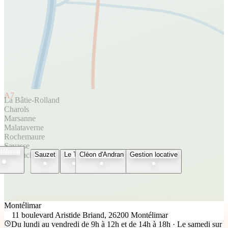
A7
La Bâtie-Rolland
Charols
Marsanne
Malataverne
Rochemaure
Savasse
télimar
Espeluche
Sauzet
Le Teil
Cléon d'Andran
Gestion locative
Montélimar
11 boulevard Aristide Briand, 26200 Montélimar
Du lundi au vendredi de 9h à 12h et de 14h à 18h · Le samedi sur