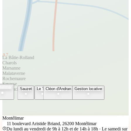
A7
La Bâtie-Rolland
Charols
Marsanne
Malataverne
Rochemaure
Savasse
télimar
Espeluche
Sauzet
Le Teil
Cléon d'Andran
Gestion locative
Montélimar
11 boulevard Aristide Briand, 26200 Montélimar
Du lundi au vendredi de 9h à 12h et de 14h à 18h · Le samedi sur