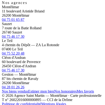
Nos agences
Montélimar
11 boulevard Aristide Briand
26200 Montélimar
04 75 01 65 87
Sauzet
7 route de la Batie Rolland
26740 Sauzet
04 75 46 17 30
Le Teil
4 chemin du Dépôt — ZA La Rotonde
07400 Le Teil
04 75 52 20 48
Cléon d'Andran
60 boulevard de Provence
26450 Cléon-d'Andran
04 75 46 17 30
Gestion — Montélimar
87 bis chemin de Ravaly
26200 Montélimar
04 28 01 26 26
Nos biens vendus
Estimer mon bien
Nos honoraires
Mes favoris
© 2026 Agence Saint Martin — Montélimar · Carte professionnelle
T n° 26022016000000895 — CCI de la Drôme
Politique de confidentialité
Mentions légales