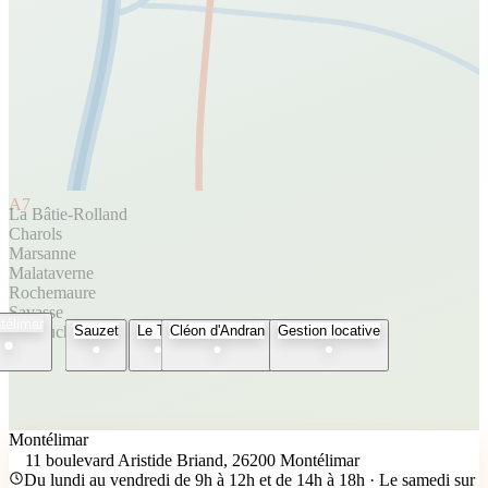
A7
La Bâtie-Rolland
Charols
Marsanne
Malataverne
Rochemaure
Savasse
télimar
Espeluche
Sauzet
Le Teil
Cléon d'Andran
Gestion locative
Montélimar
11 boulevard Aristide Briand, 26200 Montélimar
Du lundi au vendredi de 9h à 12h et de 14h à 18h · Le samedi sur