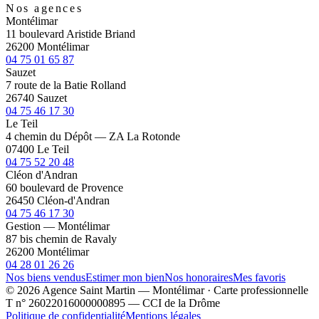
Nos agences
Montélimar
11 boulevard Aristide Briand
26200 Montélimar
04 75 01 65 87
Sauzet
7 route de la Batie Rolland
26740 Sauzet
04 75 46 17 30
Le Teil
4 chemin du Dépôt — ZA La Rotonde
07400 Le Teil
04 75 52 20 48
Cléon d'Andran
60 boulevard de Provence
26450 Cléon-d'Andran
04 75 46 17 30
Gestion — Montélimar
87 bis chemin de Ravaly
26200 Montélimar
04 28 01 26 26
Nos biens vendus
Estimer mon bien
Nos honoraires
Mes favoris
© 2026 Agence Saint Martin — Montélimar · Carte professionnelle
T n° 26022016000000895 — CCI de la Drôme
Politique de confidentialité
Mentions légales