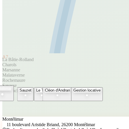
A7
La Bâtie-Rolland
Charols
Marsanne
Malataverne
Rochemaure
Savasse
télimar
Espeluche
Sauzet
Le Teil
Cléon d'Andran
Gestion locative
Montélimar
11 boulevard Aristide Briand, 26200 Montélimar