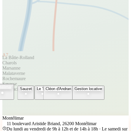
A7
La Bâtie-Rolland
Charols
Marsanne
Malataverne
Rochemaure
Savasse
télimar
Espeluche
Sauzet
Le Teil
Cléon d'Andran
Gestion locative
Montélimar
11 boulevard Aristide Briand, 26200 Montélimar
Du lundi au vendredi de 9h à 12h et de 14h à 18h · Le samedi sur