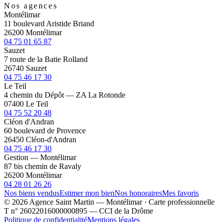
Nos agences
Montélimar
11 boulevard Aristide Briand
26200 Montélimar
04 75 01 65 87
Sauzet
7 route de la Batie Rolland
26740 Sauzet
04 75 46 17 30
Le Teil
4 chemin du Dépôt — ZA La Rotonde
07400 Le Teil
04 75 52 20 48
Cléon d'Andran
60 boulevard de Provence
26450 Cléon-d'Andran
04 75 46 17 30
Gestion — Montélimar
87 bis chemin de Ravaly
26200 Montélimar
04 28 01 26 26
Nos biens vendus
Estimer mon bien
Nos honoraires
Mes favoris
© 2026 Agence Saint Martin — Montélimar · Carte professionnelle
T n° 26022016000000895 — CCI de la Drôme
Politique de confidentialité
Mentions légales