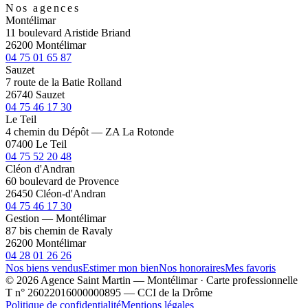
Nos agences
Montélimar
11 boulevard Aristide Briand
26200 Montélimar
04 75 01 65 87
Sauzet
7 route de la Batie Rolland
26740 Sauzet
04 75 46 17 30
Le Teil
4 chemin du Dépôt — ZA La Rotonde
07400 Le Teil
04 75 52 20 48
Cléon d'Andran
60 boulevard de Provence
26450 Cléon-d'Andran
04 75 46 17 30
Gestion — Montélimar
87 bis chemin de Ravaly
26200 Montélimar
04 28 01 26 26
Nos biens vendus
Estimer mon bien
Nos honoraires
Mes favoris
© 2026 Agence Saint Martin — Montélimar · Carte professionnelle
T n° 26022016000000895 — CCI de la Drôme
Politique de confidentialité
Mentions légales