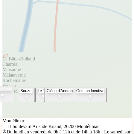
A7
La Bâtie-Rolland
Charols
Marsanne
Malataverne
Rochemaure
Savasse
télimar
Espeluche
Sauzet
Le Teil
Cléon d'Andran
Gestion locative
Montélimar
11 boulevard Aristide Briand, 26200 Montélimar
Du lundi au vendredi de 9h à 12h et de 14h à 18h · Le samedi sur