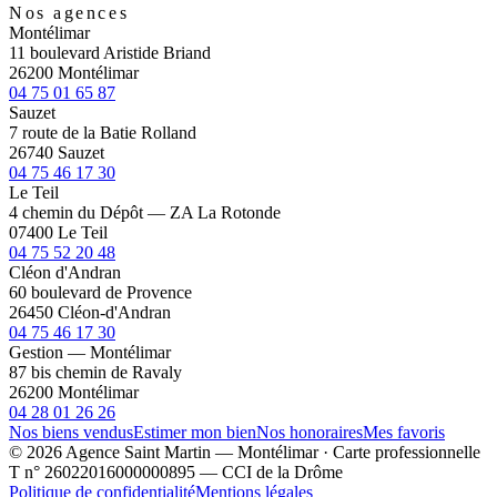
Nos agences
Montélimar
11 boulevard Aristide Briand
26200 Montélimar
04 75 01 65 87
Sauzet
7 route de la Batie Rolland
26740 Sauzet
04 75 46 17 30
Le Teil
4 chemin du Dépôt — ZA La Rotonde
07400 Le Teil
04 75 52 20 48
Cléon d'Andran
60 boulevard de Provence
26450 Cléon-d'Andran
04 75 46 17 30
Gestion — Montélimar
87 bis chemin de Ravaly
26200 Montélimar
04 28 01 26 26
Nos biens vendus
Estimer mon bien
Nos honoraires
Mes favoris
© 2026 Agence Saint Martin — Montélimar · Carte professionnelle
T n° 26022016000000895 — CCI de la Drôme
Politique de confidentialité
Mentions légales