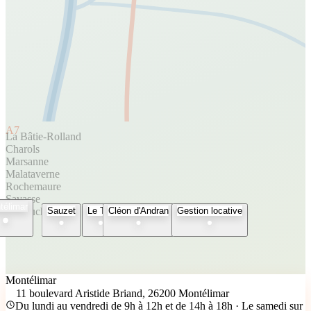
A7
La Bâtie-Rolland
Charols
Marsanne
Malataverne
Rochemaure
Savasse
télimar
Espeluche
Sauzet
Le Teil
Cléon d'Andran
Gestion locative
Montélimar
11 boulevard Aristide Briand, 26200 Montélimar
Du lundi au vendredi de 9h à 12h et de 14h à 18h · Le samedi sur